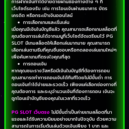
การฝากเงินทำได้ง่ายดายผ่านช่องทางต่าง ๆ ที่
เว็บไซต์รองรับ เช่น การโอนเงินผ่านธนาคาร บัตร
เครดิต หรือกระเป๋าเงินออนไลน์
การเลือกเกมและเริ่มเล่น
เมื่อคุณมีเงินในบัญชีแล้ว คุณสามารถเลือกเกมสล็อตที่
คุณต้องการเล่นได้จากเมนูที่เว็บไซต์จัดเตรียมไว้ PG
SLOT มีเกมสล็อตให้เลือกเล่นมากมาย คุณสามารถ
เลือกเล่นตามธีมที่คุณชื่นชอบหรือทดลองเล่นเกมใหม่ๆ
เพื่อค้นหาเกมที่ตรงใจคุณที่สุด
การถอนเงิน
หากคุณชนะรางวัลหรือมีเงินในบัญชีที่ต้องการถอน
คุณสามารถทำการถอนเงินได้ทันทีโดยไม่มีขั้นต่ำ การ
ถอนเงินทำได้ง่ายและรวดเร็ว เพียงแค่เลือกช่องทางที่
คุณต้องการ และระบุจำนวนเงินที่ต้องการถอน เงินจะ
ถูกโอนเข้าบัญชีของคุณในเวลาที่รวดเร็ว
PG SLOT เว็บตรง
ไม่มีขั้นต่ำเป็นค่ายเกมสล็อตที่มา
แรงและได้รับความนิยมอย่างมากในปัจจุบัน ด้วยความ
สามารถในการเริ่มต้นเล่นด้วยเงินเพียง 1 บาท และ