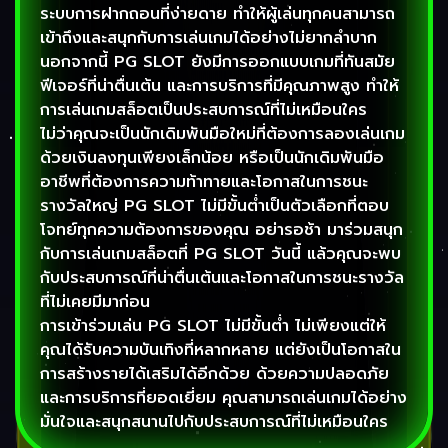
ระบบการฝากถอนที่ง่ายดาย ทำให้ผู้เล่นทุกคนสามารถ
เข้าถึงและสนุกกับการเล่นเกมได้อย่างไม่ยากลำบาก
นอกจากนี้ PG SLOT ยังมีการออกแบบเกมที่ทันสมัย
ฟีเจอร์ที่น่าตื่นเต้น และการบริการที่มีคุณภาพสูง ทำให้
การเล่นเกมสล็อตเป็นประสบการณ์ที่ไม่เหมือนใคร
ไม่ว่าคุณจะเป็นนักเดิมพันมือใหม่ที่ต้องการลองเล่นเกม
ด้วยเงินลงทุนเพียงเล็กน้อย หรือเป็นนักเดิมพันมือ
อาชีพที่ต้องการความท้าทายและโอกาสในการชนะ
รางวัลใหญ่ PG SLOT ไม่มีขั้นต่ำเป็นตัวเลือกที่ตอบ
โจทย์ทุกความต้องการของคุณ อย่ารอช้า มาร่วมสนุก
กับการเล่นเกมสล็อตที่ PG SLOT วันนี้ แล้วคุณจะพบ
กับประสบการณ์ที่น่าตื่นเต้นและโอกาสในการชนะรางวัล
ที่ไม่เคยมีมาก่อน
การเข้าร่วมเล่น PG SLOT ไม่มีขั้นต่ำ ไม่เพียงแต่ให้
คุณได้รับความบันเทิงที่หลากหลาย แต่ยังเป็นโอกาสใน
การสร้างรายได้เสริมได้อีกด้วย ด้วยความปลอดภัย
และการบริการที่ยอดเยี่ยม คุณสามารถเล่นเกมได้อย่าง
มั่นใจและสนุกสนานไปกับประสบการณ์ที่ไม่เหมือนใคร