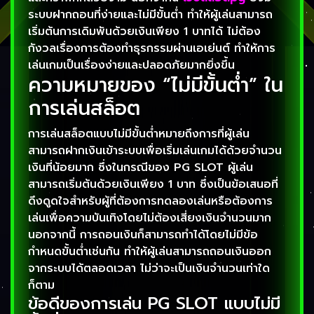
ระบบฝากถอนที่ง่ายและไม่มีขั้นต่ำ ทำให้ผู้เล่นสามารถ
เริ่มต้นการเดิมพันด้วยเงินเพียง 1 บาทได้ ไม่ต้อง
กังวลเรื่องการต้องทำธุรกรรมผ่านเอเย่นต์ ทำให้การ
เล่นเกมเป็นเรื่องง่ายและปลอดภัยมากยิ่งขึ้น
ความหมายของ “ไม่มีขั้นต่ำ” ใน
การเล่นสล็อต
การเล่นสล็อตแบบไม่มีขั้นต่ำหมายถึงการที่ผู้เล่น
สามารถฝากเงินเข้าระบบเพื่อเริ่มเล่นเกมได้ด้วยจำนวน
เงินที่น้อยมาก ซึ่งในกรณีของ PG SLOT ผู้เล่น
สามารถเริ่มต้นด้วยเงินเพียง 1 บาท ซึ่งเป็นข้อเสนอที่
ดึงดูดใจสำหรับผู้ที่ต้องการทดลองเล่นหรือต้องการ
เล่นเพื่อความบันเทิงโดยไม่ต้องเสี่ยงเงินจำนวนมาก
นอกจากนี้ การถอนเงินก็สามารถทำได้โดยไม่มีข้อ
กำหนดขั้นต่ำเช่นกัน ทำให้ผู้เล่นสามารถถอนเงินออก
จากระบบได้ตลอดเวลา ไม่ว่าจะเป็นเงินจำนวนเท่าใด
ก็ตาม
ข้อดีของการเล่น PG SLOT แบบไม่มี