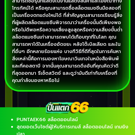
สามารถซื้อรุ่นที่แสดงในงานแสดงสินค้าและโฆษณาทาง
โทรทัศน์ได้ หรือคุณสามารถซื้อสล็อตแมชชีนมือสองที่
เป็นเครื่องตกแต่งใหม่ได้ ที่สำคัญคุณสามารถเรียนรู้สิ่ง
ที่ผู้ผลิตสล็อตแมชชีนพิจารณาว่าเครื่องนั้นดีเพียงพอ
หรือไม่ดีพอหรือความเสี่ยงสูงสุดหรือความเสี่ยงขั้นต่ำ
สล็อตแมชชีนเก่าสามารถพบได้เกือบทุกที่ในโลก คุณ
สามารถหาได้ในเครื่องอัดขยะ หลังโต๊ะบิลเลียด และใน
ที่อื่นๆ อีกหลายร้อยแห่ง บางทีวิธีที่ดีที่สุดในการค้นหา
สิ่งเหล่านี้คือการมองหาโฆษณาวินเทจในหนังสือพิมพ์
และที่คอสตาบี จากนั้นคุณสามารถดึงอันที่คุณคิดว่าดี
ที่สุดออกมา รีเซ็ตสวิตช์ และดูว่ามันดีเท่ากับเครื่องที่
คุณกำลังมองหาหรือไม่
PUNTAEK66 สล็อตออนไลน์
สุดยอดเว็บไซต์ผู้ให้บริการเกมส์ สล็อตออนไลน์ เกมยิง
ปลา