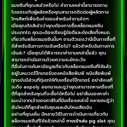
แมชชีนที่คุณสนใจหรือไม่ คำถามเหล่านี้สามารถถาม
โดยตรงกับผู้ผลิตหรือคุณสามารถติดต่อผู้ผลิตทาง
โทรศัพท์เพื่อรับคำตอบสำหรับคำถามใดๆ
เมื่อคุณตัดสินใจว่าคุณต้องการซื้อสล็อตแมชชีน
ประเภทใด คุณจะต้องเรียนรู้ข้อดีและข้อเสียทั้งหมด
เกี่ยวกับสล็อตแมชชีนนั้นๆ ถามตัวเองว่านี่เป็นการซื้อที่
ดีสำหรับฉันทางการเงินหรือไม่? แล้วสำหรับฉันทางการ
เงินล่ะ? เมื่อคุณได้พิจารณาคำถามเหล่านี้แล้ว คุณ
สามารถดำเนินการด้วยความระมัดระวัง
ที่อื่นในการค้นหาข้อมูลเกี่ยวกับสล็อตแมชชีนที่ใช้แล้ว
อยู่ในหมวดโป๊กเกอร์ของหนังสือพิมพ์ หนังสือพิมพ์
ทุกฉบับมีส่วนที่ทุ่มเทให้กับเครื่องโป๊กเกอร์ อย่าลังเลที่
จะดึง aopoly ออกมาและดูว่าคุณสามารถหาเครื่องที่
ดีที่สุดสำหรับคุณที่จะซื้อได้หรือไม่ อย่าลืมมองหาคำ
แนะนำจากเจ้าของคาสิโนที่มีเครื่องเหล่านี้ หลายคนรู้ว่า
อันไหนดีที่สุดสำหรับคุณและอันไหนเสียเงิน
อย่างที่คุณเห็น มีหลายวิธีในการดำเนินการเกี่ยวกับ
สล็อตแมชชีนที่ใช้แล้วเหล่านี้
ทางเข้าเล่น pg slot
คุณ