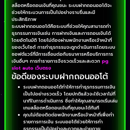
สล็อตหรือถอนเงินที่คุณชนะ ระบบฝากถอนออโต้จะ
ช่วยให้กระบวนการเป็นไปอย่างราบรื่นและมี
ประสิทธิภาพ
ระบบฝากถอนออโต้คือระบบที่ช่วยให้คุณสามารถทำ
ธุรกรรมการเงินเช่น การฝากเงินและการถอนเงินได้
โดยอัตโนมัติ โดยไม่ต้องผ่านพนักงานหรือเจ้าหน้าที่
ของเว็บไซต์ การทำธุรกรรมจะถูกดำเนินการโดยระบบ
ซอฟต์แวร์ที่มีการเชื่อมต่อกับธนาคารหรือบริการการ
เงินอื่นๆ การทำรายการจึงรวดเร็วและสะดวก
pg
slot auto เว็บตรง
ข้อดีของระบบฝากถอนออโต้
ระบบฝากถอนออโต้ทำให้การทำธุรกรรมการเงิน
เป็นไปอย่างรวดเร็ว โดยปกติแล้วจะใช้เวลาไม่กี่
นาทีในการดำเนินการ ซึ่งทำให้คุณสามารถเริ่มเล่น
เกมสล็อตหรือถอนเงินที่คุณชนะได้ทันที
คุณไม่ต้องติดต่อพนักงานหรือเจ้าหน้าที่เพื่อทำ
รายการการเงิน ระบบออโต้ช่วยให้การทำ
ธุรกรรมเป็นไปอย่างสะดวกและง่ายดาย