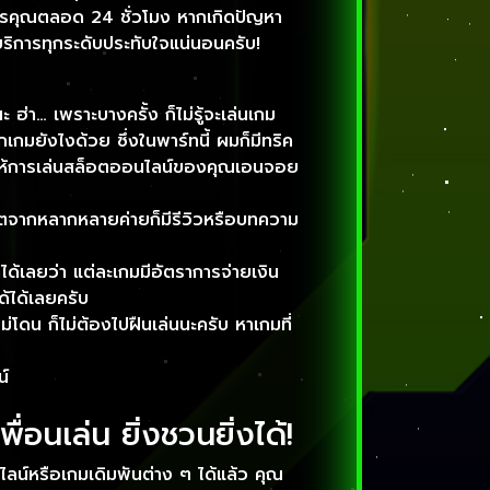
การคุณตลอด 24 ชั่วโมง หากเกิดปัญหา
ริการทุกระดับประทับใจแน่นอนครับ!
 ฮ่า… เพราะบางครั้ง ก็ไม่รู้จะเล่นเกม
อกเกมยังไงด้วย ซึ่งในพาร์ทนี้ ผมก็มีทริค
ื่อให้การเล่นสล็อตออนไลน์ของคุณเอนจอย
จากหลากหลายค่ายก็มีรีวิวหรือบทความ
ได้เลยว่า แต่ละเกมมีอัตราการจ่ายเงิน
ด้ได้เลยครับ
่โดน ก็ไม่ต้องไปฝืนเล่นนะครับ หาเกมที่
น์
อนเล่น ยิ่งชวนยิ่งได้!
น์หรือเกมเดิมพันต่าง ๆ ได้แล้ว คุณ