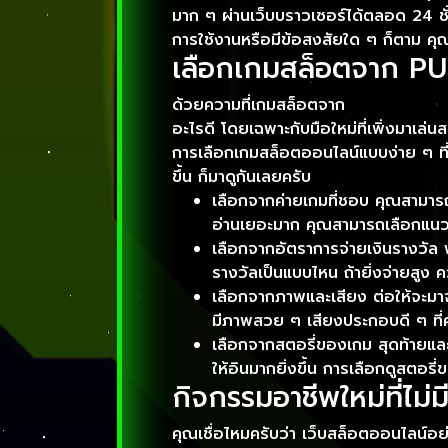
มาก ๆ ผ่านเว็บบราวเซอร์ได้ตลอด 24 ช
การใช้งานหรือมีข้อสงสัยใด ๆ ก็ตาม ค
เลือกเกมสล็อตจาก PU
ด้วยความที่เกมสล็อตจาก
PUNPRO SL
อะไรดี โดยเฉพาะกับมือใหม่ที่เพิ่งมาเล่นส
การเลือกเกมสล็อตออนไลน์แบบง่าย ๆ ที่
ขึ้น ก็มาดูกันเลยครับ
เลือกจากค่ายเกมที่ชอบ
คุณสามารถ
อ่านเยอะมาก คุณสามารถเลือกแนว
เลือกจากอัตราการจ่ายเงินรางวัล
พ
รางวัลเป็นแบบไหน ถ้ายิ่งจ่ายสูง ค
เลือกจากภาพและเสียง
ต่อให้จะมาจ
มีภาพสวย ๆ เสียงประกอบดี ๆ ที่คุ
เลือกจากสตอรี่ของเกม
สุดท้ายและ
ให้อินมากยิ่งขึ้น การเลือกดูสตอร
กิจกรรมอาชีพใหม่ที่ไม่
คุณเชื่อไหมครับว่า เว็บสล็อตออนไลน์