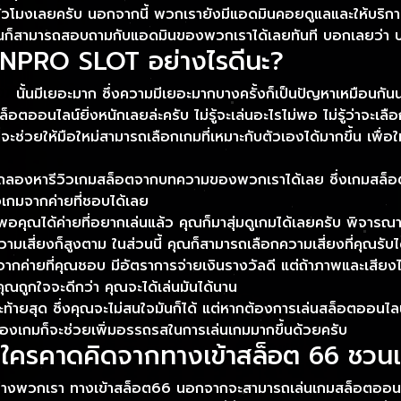
ั่วโมงเลยครับ นอกจากนี้ พวกเรายังมีแอดมินคอยดูแลและให้บริ
ุณก็สามารถสอบถามกับแอดมินของพวกเราได้เลยทันที บอกเลยว่า บ
NPRO SLOT อย่างไรดีนะ?
OT
นั้นมีเยอะมาก ซึ่งความมีเยอะมากบางครั้งก็เป็นปัญหาเหมือนกันนะ
ล็อตออนไลน์ยิ่งหนักเลยล่ะครับ ไม่รู้จะเล่นอะไรไม่พอ ไม่รู้ว่าจะเลื
จะช่วยให้มือใหม่สามารถเลือกเกมที่เหมาะกับตัวเองได้มากขึ้น เพ
ลองหารีวิวเกมสล็อตจากบทความของพวกเราได้เลย ซึ่งเกมสล็อต
เกมจากค่ายที่ชอบได้เลย
อคุณได้ค่ายที่อยากเล่นแล้ว คุณก็มาสุ่มดูเกมได้เลยครับ พิจารณา
วามเสี่ยงก็สูงตาม ในส่วนนี้ คุณก็สามารถเลือกความเสี่ยงที่คุณรับไ
ากค่ายที่คุณชอบ มีอัตราการจ่ายเงินรางวัลดี แต่ถ้าภาพและเสียงไม
ณถูกใจจะดีกว่า คุณจะได้เล่นมันได้นาน
ท้ายสุด ซึ่งคุณจะไม่สนใจมันก็ได้ แต่หากต้องการเล่นสล็อตออนไล
ี่ของเกมก็จะช่วยเพิ่มอรรถรสในการเล่นเกมมากขึ้นด้วยครับ
มีใครคาดคิดจากทางเข้าสล็อต 66 ชวนเพื่
อย่างพวกเรา
ทางเข้าสล็อต66
นอกจากจะสามารถเล่นเกมสล็อตออนไล