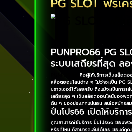
PG SLOT ฟรีเค
PUNPRO66 PG SLOT
ระบบเสถียรที่สุด ลอ
PUNPRO66
คือผู้ให้บริการเว็บสล็อตอ
สล็อตออนไลน์ต่าง ๆ ไม่ว่าจะเป็น PG 
บราวเซอร์ได้เลยครับ ถึงแม้จะเป็นการเ
เสถียรสุด ๆ เว็บสล็อตออนไลน์ของพวกเ
ต้น ๆ ของประเทศแน่นอน สนใจสมัครสมา
ปั่นโปร66 เปิดให้บริกา
คุณสามารถใช้บริการ
ปั่นโปร66
ของพวกเ
หรือที่ไหน ก็สามารถเล่นได้เลย ขอแค่ค