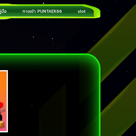
ู่มือ
ทางเข้า PUNTAEK66
slot