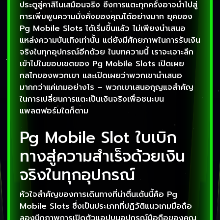
ประตูสู่คาสิโนเสมือนจริง ซึ่งการแตะทุกครั้งอาจนำไปสู่
การเพิ่มพูนความมั่งคั่งของคุณได้อย่างมาก ยุคของ
Pg Mobile Slots ได้เริ่มขึ้นแล้ว ไม่เพียงนำเสนอ
แหล่งความบันเทิงเท่านั้น แต่ยังมีศักยภาพในการรับเงิน
จริงในทุกอุปกรณ์อีกด้วย ในบทความนี้ เราจะเจาะลึก
เข้าไปในขอบเขตของ Pg Mobile Slots เปิดเผย
กลไกของพวกเขา และเปิดเผยว่าพวกเขานำเสนอ
มากกว่าแค่เกมอย่างไร – พวกเขาเสนอกุญแจสำคัญ
ในการเปลี่ยนการแตะเป็นเงินจริงเพื่อชนะบน
แพลตฟอร์มใดก็ตาม
Pg Mobile Slot ใบเบิก
ทางสู่ความสำเร็จด้วยเงิน
จริงในทุกอุปกรณ์
หัวใจสำคัญของการเดินทางที่น่าตื่นเต้นนี้คือ Pg
Mobile Slots ซึ่งเป็นประเภทที่ปฏิวัติแนวเกมมือถือ
ลองนึกภาพการเปิดตัวแอปบนอุปกรณ์มือถือของคุณ