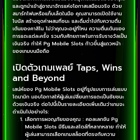
และถูกนำเข้าสู่อาณาจักรแห่งโอกาสเสมือนจริง ด้วย
สมาร์ทโฟนหรือแท็บเล็ตในมือ คุณสามารถเปิดใช้งาน
โบนัส สร้างชุดค่าผสมที่ชนะ และดื่มด่ำไปกับความตื่น
เต้นของคาสิโน ไม่ว่าคุณจะอยู่ที่ไหน ความตื่นเต้นของ
การแตะแต่ละครั้ง รวมกับศักยภาพในการรับรางวัลเป็น
เงินจริง ทำให้ Pg Mobile Slots ก้าวขึ้นสู่แถวหน้า
ของเกมบนมือถือ
เปิดตัวเกมเพลย์ Taps, Wins
and Beyond
เสน่ห์ของ Pg Mobile Slots อยู่ที่รูปแบบการเล่นแบบ
ไดนามิก มอบโอกาสให้ผู้เล่นเปลี่ยนการแตะเป็นชัยชนะ
ด้วยเงินจริง ต่อไปนี้เป็นรายละเอียดเพิ่มเติมว่าเกมจะ
ดำเนินไปอย่างไร:
เลือกการผจญภัยของคุณ : คอลเลกชัน Pg
Mobile Slots มีธีมและสไตล์ที่หลากหลาย ทำให้
ผู้เล่นสามารถเลือกเกมสล็อตที่ตรงกับความ