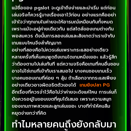
แม้ชื่อของ pgslot จะดูเข้าถึงง่ายและน่าเริ่ม แต่ก่อน
เล่นจริงก็ควรรู้บางเรื่องเอาไว้ก่อน อย่างแรกคืออย่า
เข้าใจว่าทุกเกมในค่ายจะให้อารมณ์เหมือนกันทั้งหมด
เพราะแม้จะอยู่ค่ายเดียวกัน แต่สไตล์ของเกมต่างกัน
พอสมควร ดังนั้นการลองเล่นและสังเกตว่าเราเข้ากับ
เกมแบบไหนจึงสำคัญมาก
อย่างที่สองคือไม่ควรเล่นเพราะกระแสอย่างเดียว
หลายครั้งที่เห็นคนพูดถึงเกมใดเกมหนึ่งเยอะ แล้วรู้สึก
ว่าต้องตามไปเล่นทันที แต่ความจริงคือเกมที่คนอื่นชอบ
อาจไม่ใช่เกมที่เข้ากับเราเสมอไป บางคนชอบเกมเร็ว
บางคนชอบเกมที่ค่อย ๆ ลุ้น ถ้าเลือกจากกระแสเพียง
อย่างเดียวอาจผิดจริตตัวเองได้
เกมยิงปลา PG
อีกเรื่องที่ควรจำไว้คือไม่ว่าค่ายจะดังแค่ไหน การเล่นก็
ยังควรอยู่ในขอบเขตที่คุมได้เสมอ เพราะความสนุก
ของเกมภาพสวยและลูกเล่นเยอะ บางทีทำให้คนลืม
หยุดง่ายกว่าที่คิด
ทำไมหลายคนถึงยังกลับมา