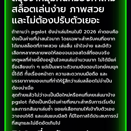
สล็อตเล่นง่าย ภาพสวย
และไม่ต้องปรับตัวเยอะ
ถ้าถามว่า pgslot ยังน่าเล่นไหมในปี 2026 คำตอบคือ
ยังเป็นค่ายที่น่าสนใจมาก โดยเฉพาะสำหรับคนที่อยาก
ได้เกมสล็อตที่ภาพสวย เล่นลื่น เข้าใจง่าย และมีตัว
เลือกหลากหลายพอให้ลองจนเจอสไตล์ที่ชอบจริง
เหตุผลที่ค่ายนี้ยังอยู่ในใจคนเล่นจำนวนมาก ไม่ได้มีแค่
ชื่อเสียงเก่า ๆ แต่เป็นเพราะตัวเกมยังตอบโจทย์คนยุค
นี้ได้ดี ทั้งเรื่องหน้าตา ความสะดวกบนมือถือ และ
บรรยากาศของเกมที่ทำให้รู้สึกว่าเล่นสล็อตไม่จำเป็น
ต้องน่าเบื่อ
สุดท้ายแล้วไม่ว่าจะเป็นมือใหม่หรือคนที่เคยเล่นมาบ้าง
pgslot ก็ยังเป็นหนึ่งในค่ายที่เหมาะสำหรับการเริ่มต้น
และการกลับมาเล่นซ้ำ ขอแค่เลือกเกมให้เข้ากับตัวเอง
วางงบให้ดี และเล่นแบบมีสติ ก็มีโอกาสได้ประสบการณ์
ที่สนุกและไม่อึดอัดเกินไป