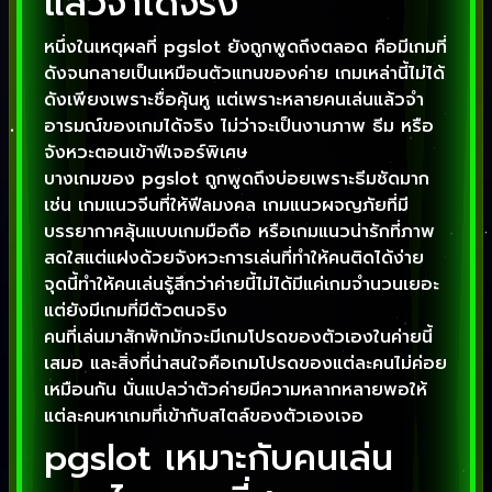
แล้วจำได้จริง
หนึ่งในเหตุผลที่ pgslot ยังถูกพูดถึงตลอด คือมีเกมที่
ดังจนกลายเป็นเหมือนตัวแทนของค่าย เกมเหล่านี้ไม่ได้
ดังเพียงเพราะชื่อคุ้นหู แต่เพราะหลายคนเล่นแล้วจำ
อารมณ์ของเกมได้จริง ไม่ว่าจะเป็นงานภาพ ธีม หรือ
จังหวะตอนเข้าฟีเจอร์พิเศษ
บางเกมของ pgslot ถูกพูดถึงบ่อยเพราะธีมชัดมาก
เช่น เกมแนวจีนที่ให้ฟีลมงคล เกมแนวผจญภัยที่มี
บรรยากาศลุ้นแบบเกมมือถือ หรือเกมแนวน่ารักที่ภาพ
สดใสแต่แฝงด้วยจังหวะการเล่นที่ทำให้คนติดได้ง่าย
จุดนี้ทำให้คนเล่นรู้สึกว่าค่ายนี้ไม่ได้มีแค่เกมจำนวนเยอะ
แต่ยังมีเกมที่มีตัวตนจริง
คนที่เล่นมาสักพักมักจะมีเกมโปรดของตัวเองในค่ายนี้
เสมอ และสิ่งที่น่าสนใจคือเกมโปรดของแต่ละคนไม่ค่อย
เหมือนกัน นั่นแปลว่าตัวค่ายมีความหลากหลายพอให้
แต่ละคนหาเกมที่เข้ากับสไตล์ของตัวเองเจอ
pgslot เหมาะกับคนเล่น