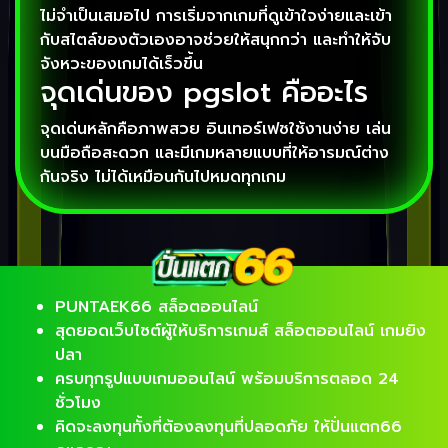
ไม่จำเป็นเสมอไป การเริ่มจากเกมที่ดูเข้าใจง่ายและเข้า
กับสไตล์ของตัวเองอาจช่วยให้สนุกกว่า และทำให้จับ
จังหวะของเกมได้เร็วขึ้น
จุดเด่นของ pgslot คืออะไร
จุดเด่นหลักคือภาพสวย อินเทอร์เฟซใช้งานง่าย เล่น
บนมือถือสะดวก และมีเกมหลายแบบที่ให้อารมณ์ต่าง
กันจริง ไม่ได้เหมือนกันไปหมดทุกเกม
PUNTAEK66 สล็อตออนไลน์
สุดยอดเว็บไซต์ผู้ให้บริการเกมส์ สล็อตออนไลน์ เกมยิง
ปลา
ครบทุกรูปแบบเกมออนไลน์ พร้อมบริการตลอด 24
ชั่วโมง
คิดจะลงทุนทั้งที่ต้องลงทุนที่ปลอดภัย ให้ปั่นแตก66