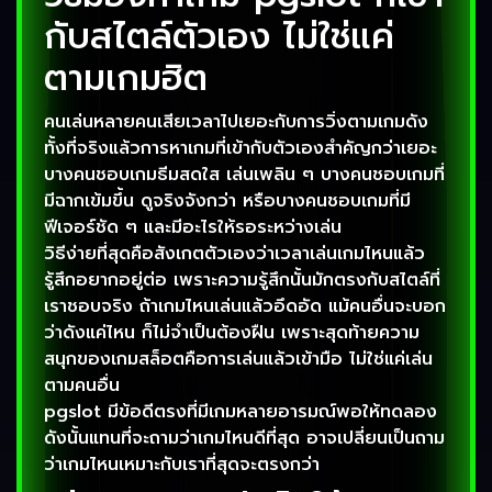
กับสไตล์ตัวเอง ไม่ใช่แค่
ตามเกมฮิต
คนเล่นหลายคนเสียเวลาไปเยอะกับการวิ่งตามเกมดัง
ทั้งที่จริงแล้วการหาเกมที่เข้ากับตัวเองสำคัญกว่าเยอะ
บางคนชอบเกมธีมสดใส เล่นเพลิน ๆ บางคนชอบเกมที่
มีฉากเข้มขึ้น ดูจริงจังกว่า หรือบางคนชอบเกมที่มี
ฟีเจอร์ชัด ๆ และมีอะไรให้รอระหว่างเล่น
วิธีง่ายที่สุดคือสังเกตตัวเองว่าเวลาเล่นเกมไหนแล้ว
รู้สึกอยากอยู่ต่อ เพราะความรู้สึกนั้นมักตรงกับสไตล์ที่
เราชอบจริง ถ้าเกมไหนเล่นแล้วอึดอัด แม้คนอื่นจะบอก
ว่าดังแค่ไหน ก็ไม่จำเป็นต้องฝืน เพราะสุดท้ายความ
สนุกของเกมสล็อตคือการเล่นแล้วเข้ามือ ไม่ใช่แค่เล่น
ตามคนอื่น
pgslot มีข้อดีตรงที่มีเกมหลายอารมณ์พอให้ทดลอง
ดังนั้นแทนที่จะถามว่าเกมไหนดีที่สุด อาจเปลี่ยนเป็นถาม
ว่าเกมไหนเหมาะกับเราที่สุดจะตรงกว่า