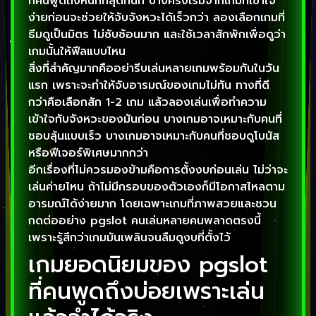
ที่คนพูดถึงหนักที่สุดทันที บางครั้งเริ่มจากเกมที่เข้าใจ
ง่ายก่อนจะช่วยให้จับจังหวะได้เร็วกว่า ลองเลือกเกมที่
ธีมดูเป็นมิตร ไม่ซับซ้อนมาก และใช้เวลาสักพักเพื่อดูว่า
เกมนั้นให้ฟีลแบบไหน
สิ่งที่สำคัญมากคืออย่ารีบเล่นหลายเกมพร้อมกันในวัน
แรก เพราะจะทำให้จับอารมณ์ของเกมไม่ทัน ทางที่ดี
กว่าคือเลือกสัก 1-2 เกม แล้วลองเล่นเพื่อทำความ
เข้าใจกับจังหวะของมันก่อน บางเกมอาจเหมาะกับคนที่
ชอบลุ้นแบบเร็ว บางเกมอาจเหมาะกับคนที่ชอบดูโบนัส
หรือฟีเจอร์พิเศษมากกว่า
อีกเรื่องที่ไม่ควรมองข้ามคือการตั้งงบก่อนเล่น ไม่ว่าจะ
เล่นค่ายไหน ถ้าไม่มีกรอบของตัวเองก็มีโอกาสไหลตาม
อารมณ์ได้ง่ายมาก โดยเฉพาะเกมที่ภาพสวยและชวน
กดต่ออย่าง pgslot คนเล่นหลายคนพลาดตรงนี้
เพราะรู้สึกว่าเกมมันเพลินจนลืมดูงบที่ตั้งไว้
เกมยอดนิยมของ pgslot
ที่คนพูดถึงบ่อยเพราะเล่น