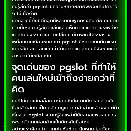
คนรู้สึกว่า pgslot มีความหลากหลายพอจะเล่นได้ยาว
ๆ ไม่เบื่อง่าย
นอกจากนี้ยังมีอีกจุดที่หลายคนพูดตรงกัน คือเกมของ
ค่ายนี้ให้ความรู้สึกว่าเล่นแล้วเห็นความแตกต่างระหว่าง
แต่ละเกมจริง บางค่ายเปลี่ยนแค่ภาพแต่โครงสร้าง
เหมือนเดิมเกือบหมด แต่ pgslot มีหลายเกมที่คาแรก
เตอร์ชัดเจน เล่นแล้วจำได้เลยว่าแต่ละเกมมีจังหวะและ
อารมณ์ไม่เหมือนกัน
จุดเด่นของ pgslot ที่ทำให้
คนเล่นใหม่เข้าถึงง่ายกว่าที่
คิด
คนที่ไม่เคยเล่นสล็อตมาก่อนมักมีความกังวลคล้ายกัน
คือกลัวเล่นไม่เป็น กลัวเมนูเยอะ กลัวอ่านแล้วงง แต่ถ้า
เริ่มจาก pgslot ความรู้สึกเหล่านี้มักลดลงพอสมควร
เพราะตัวเกมค่อนข้างเป็นมิตรกับมือใหม่
อย่างแรกคือหน้าตาเกมไม่ซับซ้อน ปุ่มหมุน ปุ่มตั้งค่า