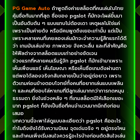
PG Game Auto
ถ้าพูดถึงค่ายสล็อตที่คนเล่นในไทย
คุ้นชื่อกันมากที่สุด ชื่อของ pgslot ก็มักจะโผล่ขึ้นมา
เป็นอันดับต้น ๆ แบบแทบไม่ต้องเดา เหตุผลไม่ใช่แค่
เพราะเป็นค่ายดัง หรือมีคนพูดถึงเยอะเท่านั้น แต่เป็น
เพราะหลายคนที่เคยลองเล่นมักจะจำความรู้สึกแรกได้ดี
ว่า เกมมันเล่นง่าย ภาพสวย จังหวะลื่น และที่สำคัญคือ
ให้ฟีลต่างจากสล็อตแบบเก่าอย่างชัดเจน
ช่วงแรกที่หลายคนเริ่มรู้จัก pgslot ก็มักเข้ามาเพราะ
เห็นเพื่อนแชร์ เห็นโฆษณา หรือเห็นชื่อเกมดังผ่านตา
แต่พอได้ลองจริงกลับกลายเป็นว่าอยู่ต่อยาว เพราะ
ตัวเกมค่อนข้างตอบโจทย์ทั้งคนที่อยากเล่นแบบเพลิน
ๆ และคนที่ชอบไล่หาเกมที่มีลูกเล่นมากกว่าการกดหมุน
ธรรมดา ยิ่งในช่วงหลัง ๆ ที่เกมสล็อตมีให้เลือกเยอะ
มาก pgslot ก็ยังเป็นชื่อที่คนจำนวนมากนึกถึงก่อน
เสมอ
บทความนี้จะพาไล่ดูแบบละเอียดว่า pgslot คืออะไร
ทำไมถึงยังได้รับความนิยม จุดเด่นจริง ๆ อยู่ตรงไหน
และถ้าคนเพิ่งเริ่มสนใจควรรู้อะไรบ้างก่อนตัดสินใจเล่น