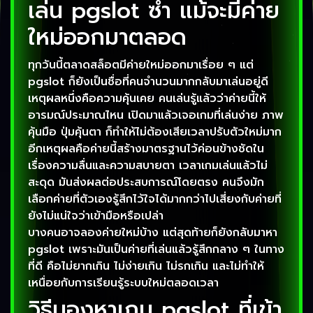
เล่น pgslot ซ้ำ แม้จะมีค่าย
ใหม่ออกมาตลอด
ทุกวันนี้ตลาดสล็อตมีค่ายใหม่ออกมาเรื่อย ๆ แต่
pgslot ก็ยังเป็นชื่อที่คนจำนวนมากกลับมาเล่นอยู่ดี
เหตุผลหนึ่งคือความคุ้นเคย คนเล่นรู้แล้วว่าค่ายนี้ให้
อารมณ์ประมาณไหน เปิดมาแล้วเจอเกมที่เล่นง่าย ภาพ
คุ้นมือ ปุ่มคุ้นตา ก็ทำให้ไม่ต้องเสียเวลาปรับตัวใหม่มาก
อีกเหตุผลคือค่ายนี้สร้างมาตรฐานไว้ค่อนข้างชัดใน
เรื่องความลื่นและความสบายตา เวลาเกมเล่นแล้วไม่
สะดุด มันส่งผลต่อประสบการณ์โดยตรง คนจึงมัก
เลือกค่ายที่ตัวเองรู้สึกไว้ใจได้มากกว่าไปเสี่ยงกับค่ายที่
ยังไม่แน่ใจว่าเข้ามือหรือเปล่า
บางคนอาจลองค่ายใหม่บ้าง แต่สุดท้ายก็ยังกลับมาหา
pgslot เพราะมันเป็นค่ายที่เล่นแล้วรู้สึกกลาง ๆ ในทาง
ที่ดี คือไม่ยากเกิน ไม่ง่ายเกิน ไม่รกเกิน และไม่ทำให้
เหนื่อยกับการเรียนรู้ระบบใหม่ตลอดเวลา
วิธีมองหาเกม pgslot ที่เข้า