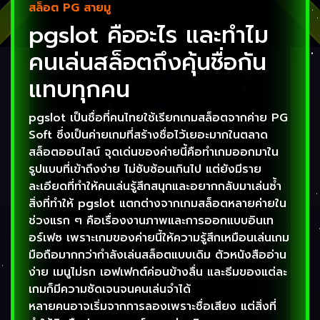
สล็อต PG สายมู
pgslot คืออะไร และทำไม
คนเล่นสล็อตถึงคุ้นชื่อกัน
แทบทุกคน
pgslot เป็นชื่อที่คนไทยใช้เรียกเกมสล็อตจากค่าย PG
Soft ซึ่งเป็นค่ายเกมที่สร้างชื่อไว้เยอะมากในตลาด
สล็อตออนไลน์ จุดเด่นของค่ายนี้คือทำเกมออกมาใน
รูปแบบที่เข้าถึงง่าย ไม่ซับซ้อนเกินไป แต่ยังมีราย
ละเอียดที่ทำให้คนเล่นรู้สึกสนุกและอยากกลับมาเล่นซ้ำ
สิ่งที่ทำให้ pgslot แตกต่างจากเกมสล็อตหลายค่ายใน
ช่วงแรก ๆ คือเรื่องงานภาพและการออกแบบอินเท
อร์เฟซ เพราะเกมของค่ายนี้ให้ความรู้สึกเหมือนเล่นเกม
มือถือมากกว่ากำลังเล่นสล็อตแบบเดิม ตัวหนังสืออ่าน
ง่าย เมนูไม่รก เอฟเฟกต์ค่อนข้างลื่น และธีมของแต่ละ
เกมก็มีความชัดเจนจนคนเล่นจำได้
หลายคนอาจเริ่มจากการลองเพราะชื่อเสียง แต่สิ่งที่