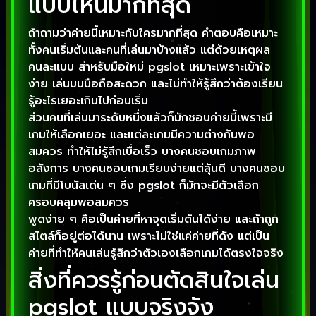
แบบไหนมากที่สุด
ถ้าถามว่าค่ายนี้เหมาะกับใครมากที่สุด คำตอบคือเหมาะ
ทั้งคนเริ่มต้นและคนที่เล่นมาบ้างแล้ว แต่ด้วยเหตุผล
คนละแบบ สำหรับมือใหม่ pgslot เหมาะเพราะเข้าใจ
ง่าย เล่นบนมือถือสะดวก และไม่ทำให้รู้สึกว่าต้องเรียน
รู้อะไรเยอะเกินไปก่อนเริ่ม
ส่วนคนที่เล่นมาระดับหนึ่งแล้วก็มักชอบค่ายนี้เพราะมี
เกมให้เลือกเยอะ และแต่ละเกมมีความต่างกันพอ
สมควร ทำให้ไม่รู้สึกเบื่อเร็ว บางคนชอบเกมภาพ
อลังการ บางคนชอบเกมเรียบง่ายแต่ลุ้นดี บางคนชอบ
เกมที่มีโบนัสเด่น ๆ ซึ่ง pgslot ก็มักจะมีตัวเลือก
ครอบคลุมพอสมควร
พูดง่าย ๆ คือเป็นค่ายที่หาจุดเริ่มต้นได้ง่าย และถ้าถูก
สไตล์ก็อยู่ต่อได้นาน เพราะไม่ใช่แค่ค่ายที่ดัง แต่เป็น
ค่ายที่ทำให้คนเล่นรู้สึกว่าตัวเองเลือกเกมได้ตรงใจจริง
สิ่งที่ควรรู้ก่อนตัดสินใจเล่น
pgslot แบบจริงจัง