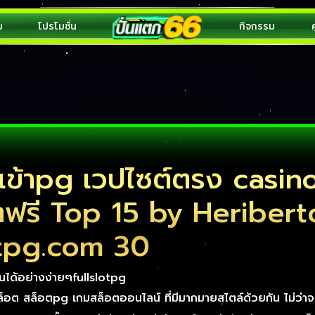
บ
โปรโมชั่น
กิจกรรม
ค
้าpg เวปไซต์ตรง casinoเ
ตฟรี Top 15 by Heriber
otpg.com 30
นได้อย่างง่ายๆfullslotpg
็อต สล็อตpg เกมสล็อตออนไลน์ ที่มีมากมายสไตล์ด้วยกัน ไม่ว่าจ