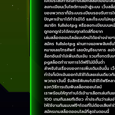
เปิดประสบการณ์ทางเลือกสล็อตออนไลน์
ลงทะเบียนเว็บไซต์ทางเข้าสู่ระบบ เว็บส
ของพวกเราก็มีระบบระเบียบรองรับการใช้
ปัญหาเข้ามาได้กำไรมิได้ และก็ระบบไม่หล
สมาชิก fullslotpg หรือลงทะเบียนบนหน้าเว
ถูกอกถูกใจได้ครบทุกสไตล์ที่อยาก
เล่นสล็อตออนไลน์แบบใหม่ได้อย่างง่ายๆไ
สมัคร fullslotpg ผ่านทางแอพพลิเคชั่นโท
หมายเลขโทรศัพท์ เลขบัญชีธนาคาร ลงในช่
ล็อกอินเข้าไปเพิ่มเติมเงิน รวมทั้งกดรับเ
pgสล็อตทำรายการได้ฟรีไม่มีขั้นต่ำ
สำหรับในเรื่องของการเพิ่มเติมเงินนั้น เ
กำไรก็เบิกเงินออกไปใช้ได้เลยเช่นเดียวก
พวกเราวันนี้ รับสิทธิพิเศษไปใช้ได้ฟรีห
แจกวิธีการเดิมพันสล็อตออนไลน์
เราพร้อมให้ทุกท่านได้เข้ามาเลือกเล่นกั
100 เกมกันเลยทีเดียว ค้ำประกันว่าเล่นง
ให้ใช้งานกันแบบฟรีๆโดยที่ไม่ต้องเสียค่าใช
สมัครเกมสล็อตออนไลน์ที่สุดในตอนนี้