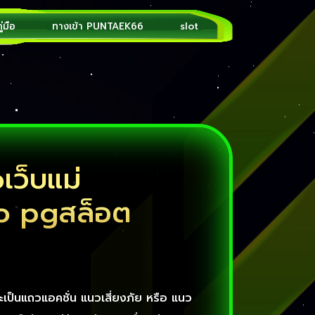
ู่มือ
ทางเข้า PUNTAEK66
slot
ว็บแม่
to pgสล็อต
ะเป็นแถวแอคชั่น แนวเสี่ยงภัย หรือ แนว