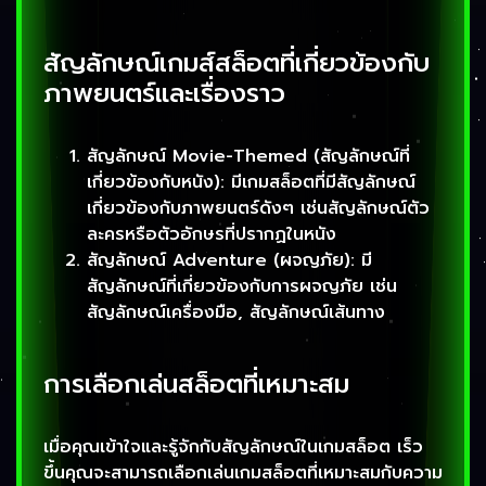
สัญลักษณ์เกมส์สล็อตที่เกี่ยวข้องกับ
ภาพยนตร์และเรื่องราว
สัญลักษณ์ Movie-Themed (สัญลักษณ์ที่
เกี่ยวข้องกับหนัง): มีเกมสล็อตที่มีสัญลักษณ์
เกี่ยวข้องกับภาพยนตร์ดังๆ เช่นสัญลักษณ์ตัว
ละครหรือตัวอักษรที่ปรากฏในหนัง
สัญลักษณ์ Adventure (ผจญภัย): มี
สัญลักษณ์ที่เกี่ยวข้องกับการผจญภัย เช่น
สัญลักษณ์เครื่องมือ, สัญลักษณ์เส้นทาง
การเลือกเล่นสล็อตที่เหมาะสม
เมื่อคุณเข้าใจและรู้จักกับสัญลักษณ์ในเกมสล็อต เร็ว
ขึ้นคุณจะสามารถเลือกเล่นเกมสล็อตที่เหมาะสมกับความ