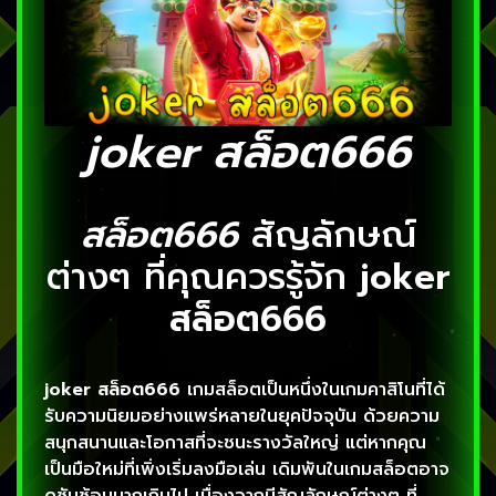
joker สล็อต666
สล็อต666
สัญลักษณ์
ต่างๆ ที่คุณควรรู้จัก
joker
สล็อต666
joker สล็อต666
เกมสล็อตเป็นหนึ่งในเกมคาสิโนที่ได้
รับความนิยมอย่างแพร่หลายในยุคปัจจุบัน ด้วยความ
สนุกสนานและโอกาสที่จะชนะรางวัลใหญ่ แต่หากคุณ
เป็นมือใหม่ที่เพิ่งเริ่มลงมือเล่น เดิมพันในเกมสล็อตอาจ