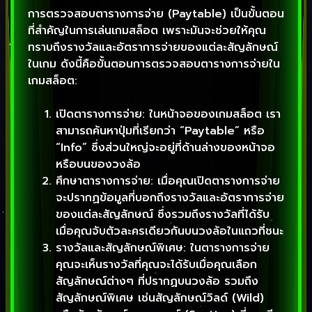
การตรวจสอบตารางการจ่าย (Paytable) เป็นขั้นตอน
ที่สำคัญในการเล่นเกมสล็อต เพราะมันจะช่วยให้คุณ
ทราบถึงรางวัลและอัตราการจ่ายของแต่ละสัญลักษณ์
ในเกม ดังนี้คือขั้นตอนการตรวจสอบตารางการจ่ายใน
เกมสล็อต:
เปิดตารางการจ่าย: ในหน้าจอของเกมสล็อต เรา
สามารถค้นหาปุ่มที่เรียกว่า “Paytable” หรือ
“Info” ซึ่งส่วนใหญ่จะอยู่ที่ด้านล่างของหน้าจอ
หรือบนของวงล้อ
ศึกษาตารางการจ่าย: เมื่อคุณเปิดตารางการจ่าย
จะปรากฏข้อมูลที่บอกถึงรางวัลและอัตราการจ่าย
ของแต่ละสัญลักษณ์ ซึ่งรวมถึงรางวัลที่ได้รับ
เมื่อคุณจับตัวละครเดียวกันบนวงล้อในแถวที่ชนะ
รางวัลและสัญลักษณ์พิเศษ: ในตารางการจ่าย
คุณจะเห็นรางวัลที่คุณจะได้รับเมื่อคุณเลือก
สัญลักษณ์ต่างๆ ที่ปรากฏบนวงล้อ รวมถึง
สัญลักษณ์พิเศษ เช่นสัญลักษณ์วิลด์ (Wild)