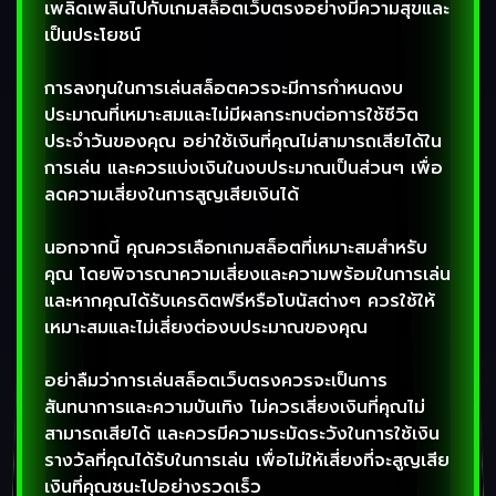
เพลิดเพลินไปกับเกมสล็อตเว็บตรงอย่างมีความสุขและ
เป็นประโยชน์
การลงทุนในการเล่นสล็อตควรจะมีการกำหนดงบ
ประมาณที่เหมาะสมและไม่มีผลกระทบต่อการใช้ชีวิต
ประจำวันของคุณ อย่าใช้เงินที่คุณไม่สามารถเสียได้ใน
การเล่น และควรแบ่งเงินในงบประมาณเป็นส่วนๆ เพื่อ
ลดความเสี่ยงในการสูญเสียเงินได้
นอกจากนี้ คุณควรเลือกเกมสล็อตที่เหมาะสมสำหรับ
คุณ โดยพิจารณาความเสี่ยงและความพร้อมในการเล่น
และหากคุณได้รับเครดิตฟรีหรือโบนัสต่างๆ ควรใช้ให้
เหมาะสมและไม่เสี่ยงต่องบประมาณของคุณ
อย่าลืมว่าการเล่นสล็อตเว็บตรงควรจะเป็นการ
สันทนาการและความบันเทิง ไม่ควรเสี่ยงเงินที่คุณไม่
สามารถเสียได้ และควรมีความระมัดระวังในการใช้เงิน
รางวัลที่คุณได้รับในการเล่น เพื่อไม่ให้เสี่ยงที่จะสูญเสีย
เงินที่คุณชนะไปอย่างรวดเร็ว