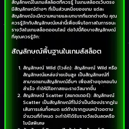
สัญลักษณ์ในเกมส์สล็อตที่ควรรู้ ในเกมสล็อตเว็บตรง
มีสัญลักษณ์ต่างๆ ที่เป็นส่วนหนึ่งของเกม แต่ละ
สัญลักษณ์จะมีความหมายและบทบาทที่แตกต่างกัน คุณ
ควรรู้จักกับสัญลักษณ์เหล่านี้เพื่อเพิ่มโอกาสในการชนะ
รางวัลในเกมสล็อตออนไลน์ ต่อไปนี้คือบางสัญลักษณ์
ที่คุณควรรู้จัก:
สัญลักษณ์พื้นฐานในเกมส์สล็อต
สัญลักษณ์ Wild (ไวล์ด): สัญลักษณ์ Wild หรือ
สัญลักษณ์แหล่งจ่ายเงินสูง เป็นสัญลักษณ์ที่
สามารถแทนสัญลักษณ์อื่นๆ เพื่อสร้างชุดคอมโบ
สำเร็จ ทำให้มีโอกาสชนะรางวัลมากขึ้น
สัญลักษณ์ Scatter (สแกตเตอร์): สัญลักษณ์
Scatter เป็นสัญลักษณ์ที่ไม่จำเป็นต้องปรากฏใน
เส้นการเล่นทั้งหมด แต่ถ้าปรากฏบนหน้าจอตาม
จำนวนที่กำหนด จะทำให้ได้รับรางวัลเงินสดหรือ
โบนัสพิเศษ