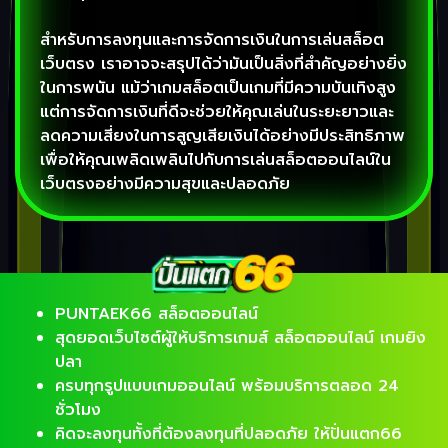
สำหรับการลงทุนและการจัดการเงินในการเล่นสล็อต
เว็บตรง เราอาจจะสรุปได้ว่ามันเป็นสิ่งที่สำคัญอย่างยิ่ง
ในการพนัน แม้ว่าเกมสล็อตเป็นเกมที่มีความบันเทิงสูง
แต่การจัดการเงินที่ดีจะช่วยให้คุณเล่นในระยะยาวและ
ลดความเสี่ยงในการสูญเสียเงินได้อย่างมีประสิทธิภาพ
เพื่อให้คุณเพลิดเพลินไปกับการเล่นสล็อตออนไลน์ใน
เว็บตรงอย่างมีความสุขและปลอดภัย
PUNTAEK66 สล็อตออนไลน์
สุดยอดเว็บไซต์ผู้ให้บริการเกมส์ สล็อตออนไลน์ เกมยิง
ปลา
ครบทุกรูปแบบเกมออนไลน์ พร้อมบริการตลอด 24
ชั่วโมง
คิดจะลงทุนทั้งที่ต้องลงทุนที่ปลอดภัย ให้ปั่นแตก66