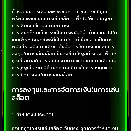
กำหนดงบการเล่นและระยะเวลา: กำหนดเงินที่คุณ
พร้อมจะลงทุนในการเล่นสล็อต เพื่อไม่ให้เกิดปัญหา
การเสียเงินที่เกินความสามารถ
การเล่นสล็อตเว็บตรงเป็นการพนันที่นำเข้าเงินเข้าไปใน
เกมเพื่อหวังผลลัพธ์ที่เป็นกำไร แต่เนื่องจากเป็นการ
พนันที่อาจมีความเสี่ยง ดังนั้นการจัดการเงินและการ
ลงทุนในการเล่นสล็อตเป็นสิ่งที่สำคัญอย่างยิ่ง เพื่อให้
คุณมีโอกาสในการเล่นในระยะยาวและลดความเสี่ยงใน
การสูญเสียเงิน นี่คือบทความเกี่ยวกับการลงทุนและ
การจัดการเงินในการเล่นสล็อต:
การลงทุนและการจัดการเงินในการเล่น
สล็อต
1. กำหนดงบประมาณ
ก่อนที่คุณจะเริ่มเล่นสล็อตเว็บตรง คุณควรกำหนดเงิน