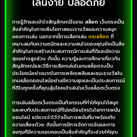
เล่นง่าย ปลอดภัย
การรู้จักและเข้าใจสัญลักษณ์ในเกม
สล็อต
เว็บตรงเป็น
สิ่งสำคัญในการเพิ่มโอกาสชนะรางวัลและความสนุก
ของการเล่น นอกจากนี้การเลือกเล่น
เกมสล็อต
ที่
เหมาะสมกับความถนัดและความสนใจของคุณยังเป็นสิ่ง
สำคัญในการสร้างประสบการณ์การเล่นที่ดีและมีความ
สุขอย่างสูงส่วน ดังนั้น ความรู้และการศึกษาเกี่ยวกับ
สัญลักษณ์และวิธีการเลือกเล่นในเกมสล็อตจะเป็น
ประโยชน์อย่างมากในการเพลิดเพลินและชนะรางวัลใน
เกมสล็อตออนไลน์อย่างมีความสุขและเป็นประสบการณ์
ที่ดีในทุกครั้งที่คุณลุ้นโชคเข้าเล่นในเว็บสล็อตเว็บตรง
การเล่นสล็อตเว็บตรงเป็นกิจกรรมที่ทำให้คุณได้สนุก
และพบกับประสบการณ์ที่ไม่เหมือนใครในโลกการพนัน
ออนไลน์ แต่ควรจำไว้ว่าเป็นการพนันที่มาพร้อมกับ
ความเสี่ยงด้วย ดังนั้นการมีการจัดการเงินและการ
ลงทุนที่มีความรอบคอบเป็นสิ่งสำคัญที่จะช่วยให้คุณ