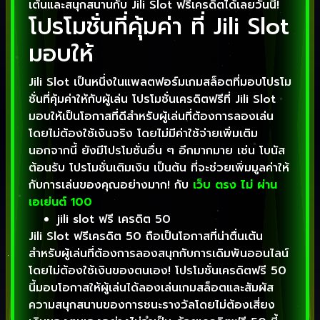
เต้นและสนุกสนานกับ Jili Slot ฟรีเครดิตได้เลยวันนี้!
โปรโมชั่นที่คุ้มค่า ที่ Jili Slot
มอบให้
Jili Slot เป็นหนึ่งในแพลตฟอร์มเกมสล็อตที่มอบโปรโม
ชั่นที่คุ้มค่าให้กับผู้เล่น โปรโมชั่นเครดิตฟรีที่ Jili Slot
มอบให้เป็นโอกาสที่ดีสำหรับผู้เล่นที่ต้องการลองเล่น
โดยไม่ต้องใช้เงินจริง โดยไม่มีค่าใช้จ่ายเพิ่มเติม
นอกจากนี้ ยังมีโปรโมชั่นอื่น ๆ อีกมากมาย เช่น โบนัส
ต้อนรับ โปรโมชั่นเติมเงิน เป็นต้น ที่จะช่วยเพิ่มมูลค่าให้
กับการเล่นของคุณอย่างมาก! กับ
เว็บ ตรง ไม่ ผ่าน
เอเย่นต์ 100
jili slot ฟรี เครดิต 50
Jili Slot ฟรีเครดิต 50 ถือเป็นโอกาสที่น่าตื่นเต้น
สำหรับผู้เล่นที่ต้องการลองสนุกกับการเดิมพันออนไลน์
โดยไม่ต้องใช้เงินของตนเอง! โปรโมชั่นเครดิตฟรี 50
นี้มอบโอกาสให้ผู้เล่นได้ลองเล่นเกมสล็อตและสัมผัส
ความสนุกสนานของการชนะรางวัลโดยไม่ต้องเสี่ยง