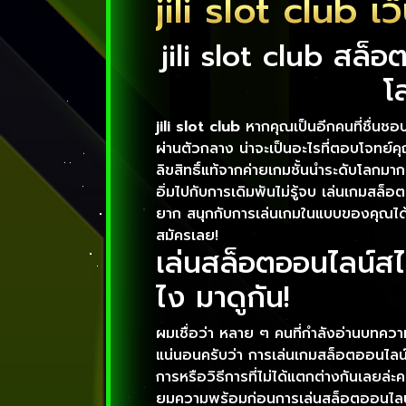
jili slot club เ
jili slot club สล็อ
โ
jili slot club
หากคุณเป็นอีกคนที่ชื่นชอบ
ผ่านตัวกลาง น่าจะเป็นอะไรที่ตอบโจทย์
ลิขสิทธิ์แท้จากค่ายเกมชั้นนำระดับโลกมา
อิ่มไปกับการเดิมพันไม่รู้จบ เล่นเกมสล็
ยาก สนุกกับการเล่นเกมในแบบของคุณได้
สมัครเลย!
เล่นสล็อตออนไลน์สไ
ไง มาดูกัน!
ผมเชื่อว่า หลาย ๆ คนที่กำลังอ่านบทควา
แน่นอนครับว่า การเล่นเกมสล็อตออนไล
การหรือวิธีการที่ไม่ได้แตกต่างกันเลยล่ะ
ยมความพร้อมก่อนการเล่นสล็อตออนไลน์เส