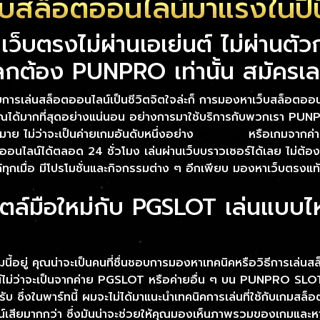
ว็บสล็อตออนไลน์มาแรงในปีนี
ตเว็บตรงไม่ผ่านเอเย่นต์ ไม่ผ่าน
ลกต้อง PUNPRO เท่านั้น สมัครเล
การเล่นสล็อตออนไลน์เป็นชีวิตจิตใจล่ะก็ การมองหาเว็บสล็อตออนไลน์
คุณได้มากที่สุดอย่างแน่นอน อย่างการมาใช้บริการกับพวกเรา PUN
กมาย ไม่ว่าจะเป็นค่ายเกมอันดับหนึ่งอย่าง
PGSLOT
หรือเกมจากค่า
อตออนไลน์ได้ตลอด 24 ชั่วโมง เล่นผ่านเว็บบราวเซอร์ได้เลย ไม่ต้อง
ทุกเมื่อ มีโปรโมชั่นและกิจกรรมต่าง ๆ อีกเพียบ มองหาเว็บตรง
ตล์มือใหม่กับ PGSLOT เล่นแบบไ
มนี้อยู่ คุณน่าจะเป็นคนที่ชื่นชอบการมองหาเทคนิคหรือวิธีการเล่น
น์ไม่ว่าจะเป็นจากค่าย PGSLOT หรือค่ายอื่น ๆ บน PUNPRO SL
ครับ ซึ่งในพาร์ทนี้ ผมจะไม่ได้มาแนะนำเทคนิคการเล่นที่ใช้กับเกมสล
ียมากกว่า ซึ่งมันน่าจะช่วยให้คุณมองเห็นภาพรวมของเกมและหาวิธี