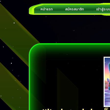
หน้าแรก
สมัครสมาชิก
เข้าสู่ระบ