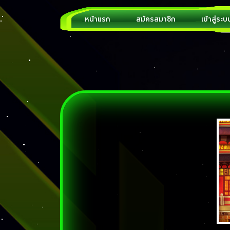
หน้าแรก
สมัครสมาชิก
เข้าสู่ระบ