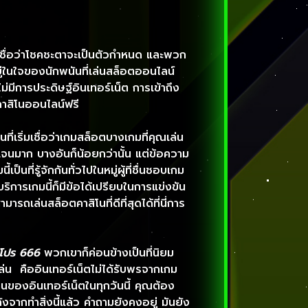
ื่อว่าโชคชะตาจะเป็นตัวกำหนด และพวก
ยู่ในใจของนักพนันที่เล่นสล็อตออนไลน์
่มีการประดิษฐ์อินเทอร์เน็ต การเข้าถึง
คาสิโนออนไลน์ฟรี
ที่เริ่มเชื่อว่าเกมสล็อตบางเกมที่คุณเล่น
เจนมาก บางอันก็น้อยกว่านั้น แต่ข้อความ
ี่รู้จักกันทั่วไปในหมู่ผู้ที่ชื่นชอบเกม
บริการเกมนี้ก็มีข้อได้เปรียบในการแข่งขัน
รถเล่นสล็อตคาสิโนที่ดีที่สุดได้ที่นี่การ
นโปร 666
พวกเขาก็ค่อนข้างเป็นที่นิยม
เล่น คืออินเทอร์เน็ตไม่ได้รับพรจากเกม
นของอินเทอร์เน็ตในทุกวันนี้ คุณต้อง
ากทำสิ่งนี้แล้ว คำถามยังคงอยู่ มันยัง