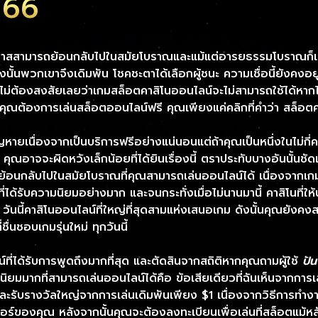
 66
กาสสามารถย้อนกลับไปในสมัยโบราณและแม้แต่อารยธรรมโบราณก็เช
ดังนั้นพวกเขาจึงเดิมพัน โชคชะตาได้เลือกผู้ชนะ ความเชื่อนี้ยังคงอ
ไม่ต้องสงสัยเลยว่าเกมสล็อตคาสิโนออนไลน์จะไม่สามารถใช้ได้หากไม
ากคุณต้องการเล่นสล็อตออนไลน์ฟรี คุณเพียงแค่คลิกที่คำว่า สล็อต
ญหายเนื่องจากเป็นบริการฟรีอย่างแน่นอนแต่ถ้าคุณเป็นหนึ่งในไม่กี่คน
ณอาจจะผิดหวังเล็กน้อยที่ได้ยินเรื่องนี้ ตราประทับบางอันนั้นชัด
นกลับไปในสมัยโบราณที่คุณสามารถเล่นออนไลน์ได้ เนื่องจากเกมนี้เป็นท
ี่ได้รับความนิยมอย่างมาก และจนกระทั่งเมื่อไม่นานมานี้ คาสิโนที่ให้
 วันนี้คาสิโนออนไลน์ที่ใหญ่ที่สุดสามแห่งเสนอเกม ดังนั้นคุณยังคงสามา
่ชื่นชอบเกมรุ่นใหม่ ทุกวันนี้
ที่ได้รับการพูดถึงมากที่สุด และตัดสินจากสถิติหากคุณถามผู้ใช้
ปั
่นิยมมากที่สามารถเล่นออนไลน์ได้คือ ข้อเสียเดียวที่ฉันเห็นจากการ
และรับรางวัลใหญ่จากการเล่นเดิมพันเพียง $1 เนื่องจากวิธีการทำงา
ของคุณ หลังจากนั้นคุณจะต้องลงทะเบียนเพื่อเล่นที่สล็อตแม้หลังจ