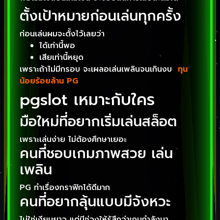
ตั้งเป้าหมายก่อนเล่นทุกครั้ง
ก่อนเล่นผมจะตั้งไว้เลยว่า
ได้เท่านี้พอ
เสียเท่านี้หยุด
เพราะถ้าไม่มีกรอบ จะเผลอเล่นเพลินจนเกินงบ
ทุน
น้อยร้อยล้าน PG
pgslot เหมาะกับใคร
มือใหม่ที่อยากเริ่มเล่นสล็อต
เพราะเล่นง่าย ไม่ต้องศึกษาเยอะ
คนที่ชอบเกมภาพสวย เล่น
เพลิน
PG ทำเรื่องกราฟิกได้ดีมาก
คนที่อยากลุ้นแบบมีจังหวะ
ไม่ใช่เงียบยาว แต่มีช่วงให้รู้สึกว่าเกมกำลังมา