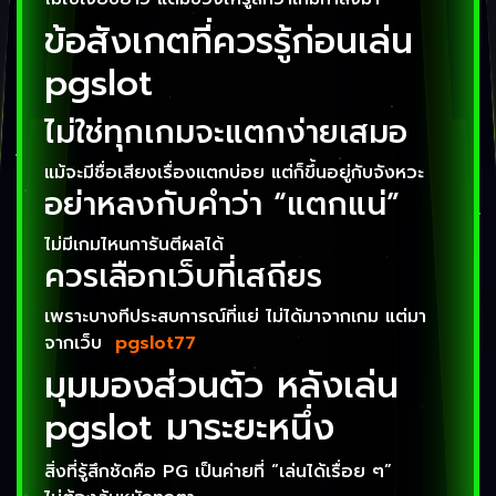
ข้อสังเกตที่ควรรู้ก่อนเล่น
pgslot
ไม่ใช่ทุกเกมจะแตกง่ายเสมอ
แม้จะมีชื่อเสียงเรื่องแตกบ่อย แต่ก็ขึ้นอยู่กับจังหวะ
อย่าหลงกับคำว่า “แตกแน่”
ไม่มีเกมไหนการันตีผลได้
ควรเลือกเว็บที่เสถียร
เพราะบางทีประสบการณ์ที่แย่ ไม่ได้มาจากเกม แต่มา
จากเว็บ
pgslot77
มุมมองส่วนตัว หลังเล่น
pgslot มาระยะหนึ่ง
สิ่งที่รู้สึกชัดคือ PG เป็นค่ายที่ “เล่นได้เรื่อย ๆ”