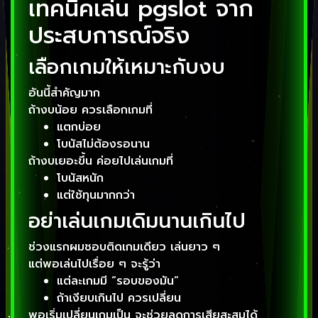
เทคนิคเล่น pgslot จาก
ประสบการณ์จริง
เลือกเกมให้เหมาะกับงบ
อันนี้สำคัญมาก
ถ้างบน้อย ควรเลือกเกมที่
แตกบ่อย
โบนัสไม่ต้องรอนาน
ถ้างบเยอะขึ้น ค่อยไปเล่นเกมที่
โบนัสหนัก
แต่ใช้ทุนมากกว่า
อย่าเล่นเกมเดิมนานเกินไป
ช่วงแรกผมชอบติดเกมเดียว เล่นยาว ๆ
แต่พอเล่นไปเรื่อย ๆ จะรู้ว่า
แต่ละเกมมี “รอบของมัน”
ถ้าเงียบเกินไป ควรเปลี่ยน
พอเริ่มเปลี่ยนเกมเป็น จะช่วยลดการเสียสะสมได้