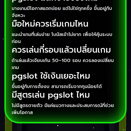
บางเกมมีโอกาสแตกบ่อย แต่ไม่ใช่ทุกครั้ง ขึ้นอยู่กับ
จังหวะ
มือใหม่ควรเริ่มเกมไหน
แนะนำเกมที่เล่นง่าย โบนัสเข้าไม่ยาก เพื่อให้คุ้นระบบ
ก่อน
ควรเล่นกี่รอบแล้วเปลี่ยนเกม
ถ้าเล่นแล้วเงียบเกิน 50–100 รอบ ควรลองเปลี่ยน
เกม
pgslot ใช้เงินเยอะไหม
ขึ้นอยู่กับการตั้งงบ สามารถเริ่มจากทุนน้อยได้
มีสูตรเล่น pgslot ไหม
ไม่มีสูตรตายตัว มีแค่แนวทางและประสบการณ์ที่ช่วย
เพิ่มโอกาส