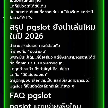
ไม่ต้องลุ้นหนักทุกตา
แต่ก็มีช่วงให้ได้ตื่นเต้น
มันเลยเหมาะกับคนที่อยากเล่นแบบไม่เครียด แต่ยังมี
โอกาสได้กำไร
สรุป pgslot ยังน่าเล่นไหม
ในปี 2026
ถ้าถามจากประสบการณ์ส่วนตัว
คำตอบคือ “ยังน่าเล่น”
เพราะมันไม่ได้มีแค่ชื่อเสียง แต่ยังรักษามาตรฐานได้ดี
ทั้งเรื่องเกม ระบบ และความสนุก
แต่สุดท้ายแล้ว สิ่งสำคัญไม่ใช่แค่ค่าย
แต่คือ “วิธีเล่นของเรา”
ถ้ารู้จักคุมงบ เลือกเกมเป็น และไม่เล่นตามอารมณ์
pgslot ก็เป็นอีกตัวเลือกที่เล่นได้ยาว ๆ
FAQ pgslot
pgslot แตกง่ายจริงไหม