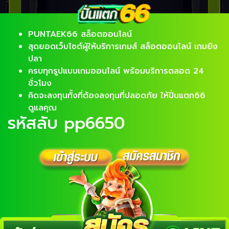
PUNTAEK66 สล็อตออนไลน์
สุดยอดเว็บไซต์ผู้ให้บริการเกมส์ สล็อตออนไลน์ เกมยิง
ปลา
ครบทุกรูปแบบเกมออนไลน์ พร้อมบริการตลอด 24
ชั่วโมง
คิดจะลงทุนทั้งที่ต้องลงทุนที่ปลอดภัย ให้ปั่นแตก66
ดูแลคุณ
รหัสลับ pp6650