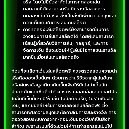
จริง โดยไม่มีข้อจำกัดในการทดลองเล่น
นอกจากนี้ยังสามารถรับเงินรางวัลจากการ
ทดลองเล่นได้จริง ซึ่งเป็นสิ่งที่เพิ่มความสนุกและ
ความตื่นเต้นในการเล่นเกมสล็อต
การทดลองเล่นสล็อตฟรียังสามารถใช้ในการ
วางแผนการเล่นเกมสล็อตได้ โดยผู้เล่นสามารถ
เรียนรู้เกี่ยวกับวิธีการเล่น, กลยุทธ์, และการ
จัดการเงิน ซึ่งจะช่วยให้ผู้เล่นมีโอกาสชนะรางวัล
มากขึ้นเมื่อเล่นเกมสล็อตจริง
ก่อนที่จะเลือกเว็บเล่นสล็อตฟรี ควรตรวจสอบความน่า
เชื่อถือของเว็บนั้นๆ ด้วยการอ่านรีวิวจากผู้เล่นอื่นๆ
หรือค้นหาข้อมูลเกี่ยวกับเว็บเพื่อให้มั่นใจว่าเว็บนั้น
ปลอดภัยและเชื่อถือได้ ควรตรวจสอบข้อเสนอและโปร
โมชั่นที่เว็บนั้นๆ มีให้ เช่น โบนัสต้อนรับ, โปรโมชั่นฝาก
เงิน, และโบนัสสำหรับการทดลองเล่นสล็อตฟรี ซึ่ง
สามารถเพิ่มความสนุกและโอกาสในการชนะรางวัล การ
ตรวจสอบระบบการฝาก-ถอนเงินของเว็บก็เป็นสิ่งที่
สำคัญ เพราะระบบที่ดีจะช่วยให้การทำธุรกรรมเป็นไป