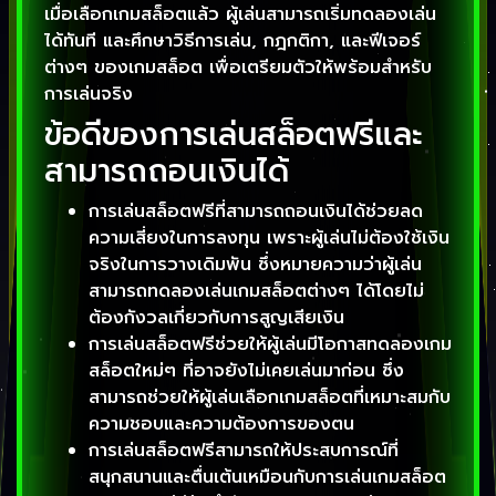
เมื่อเลือกเกมสล็อตแล้ว ผู้เล่นสามารถเริ่มทดลองเล่น
ได้ทันที และศึกษาวิธีการเล่น, กฎกติกา, และฟีเจอร์
ต่างๆ ของเกมสล็อต เพื่อเตรียมตัวให้พร้อมสำหรับ
การเล่นจริง
ข้อดีของการเล่นสล็อตฟรีและ
สามารถถอนเงินได้
การเล่นสล็อตฟรีที่สามารถถอนเงินได้ช่วยลด
ความเสี่ยงในการลงทุน เพราะผู้เล่นไม่ต้องใช้เงิน
จริงในการวางเดิมพัน ซึ่งหมายความว่าผู้เล่น
สามารถทดลองเล่นเกมสล็อตต่างๆ ได้โดยไม่
ต้องกังวลเกี่ยวกับการสูญเสียเงิน
การเล่นสล็อตฟรีช่วยให้ผู้เล่นมีโอกาสทดลองเกม
สล็อตใหม่ๆ ที่อาจยังไม่เคยเล่นมาก่อน ซึ่ง
สามารถช่วยให้ผู้เล่นเลือกเกมสล็อตที่เหมาะสมกับ
ความชอบและความต้องการของตน
การเล่นสล็อตฟรีสามารถให้ประสบการณ์ที่
สนุกสนานและตื่นเต้นเหมือนกับการเล่นเกมสล็อต