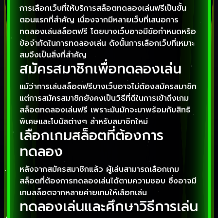
การเลือกเว็บที่ให้บริการสล็อตทดลองเล่นฟรีเป็นขั้น
ตอนแรกที่สำคัญ เนื่องจากมีหลายเว็บที่เสนอการ
ทดลองเล่นสล็อตฟรี โดยบางเว็บอาจมีข้อกำหนดหรือ
ข้อจำกัดในการทดลองเล่น ดังนั้นการเลือกเว็บที่เหมาะ
สมจึงเป็นสิ่งที่สำคัญ
สมัครสมาชิกเพื่อทดลองเล่น
แม้ว่าการเล่นสล็อตฟรีบางเว็บอาจไม่ต้องสมัครสมาชิก
แต่การสมัครสมาชิกยังคงเป็นวิธีที่ดีในการเข้าถึงเกม
สล็อตทดลองเล่นฟรี เพราะมันมักจะมาพร้อมกับสิทธิ
พิเศษและโบนัสต่างๆ สำหรับสมาชิกใหม่
เลือกเกมสล็อตที่ต้องการ
ทดลอง
หลังจากสมัครสมาชิกแล้ว ผู้เล่นสามารถเลือกเกม
สล็อตที่ต้องการทดลองเล่นได้ตามความชอบ ซึ่งอาจมี
เกมสล็อตจากหลายค่ายเกมให้เลือกเล่น
ทดลองเล่นและศึกษาวิธีการเล่น