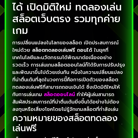
ได้ เปิดมิติใหม่ ทดลองเล่น
สล็อตเว็บตรง รวมทุกค่าย
เกม
การเปลี่ยนแปลงในโลกของสล็อต เปิดประสบการณ์
ใหม่ด้วย
สล็อตทดลองเล่นฟรี ถอนได้
ในยุคที่
เทคโนโลยีและนวัตกรรมได้พัฒนาต่อเนื่องอย่าง
รวดเร็ว การเล่นเกมสล็อตออนไลน์ก็ได้รับการปรับปรุง
และพัฒนาขึ้นไปด้วยเช่นกัน หนึ่งในความเปลี่ยนแปลง
ที่น่าตื่นเต้นที่สุดในวงการนี้คือการเปิดตัวของสล็อต
ทดลองเล่นฟรีที่สามารถถอนเงินได้ ซึ่งเปิดมิติใหม่ให้
กับการเล่นเกม
สล็อตออนไลน์
ทำให้ผู้เล่นสามารถ
สัมผัสประสบการณ์ที่น่าตื่นเต้นยิ่งขึ้นได้อย่างไม่ต้อง
ลงทุนหรือเสี่ยงโชคโดยไม่รู้จักเกมสล็อตที่กำลังเล่น
ความหมายของสล็อตทดลอง
เล่นฟรี