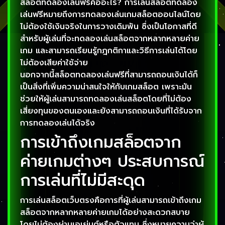
สล็อตทดลองเล่นฟรีคืออะไร? การเล่นสล็อตทดลอง
เล่นฟรีหมายถึงการทดลองเล่นเกมสล็อตออนไลน์โดย
ไม่ต้องใช้เงินจริงในการวางเดิมพัน ซึ่งเป็นโอกาสที่ดี
สำหรับผู้เล่นที่จะทดลองเล่นสล็อตจากหลากหลายค่าย
เกม และสามารถเรียนรู้กฎกติกาและวิธีการเล่นได้โดย
ไม่ต้องเสียค่าใช้จ่าย
นอกจากนี้สล็อตทดลองเล่นฟรีที่สามารถถอนเงินได้ก็
เป็นสิ่งที่เพิ่มความน่าสนใจให้กับเกมสล็อต เพราะมัน
ช่วยให้ผู้เล่นสามารถทดลองเล่นสล็อตโดยที่ไม่ต้อง
เสี่ยงทุนของตนเองและยังสามารถถอนเงินที่ได้รับจาก
การทดลองเล่นได้จริง
การเข้าถึงเกมสล็อตจาก
ค่ายเกมต่างๆ ประสบการณ์
การเล่นที่ไม่มีสะดุด
การเล่นสล็อตเว็บตรงคือการที่ผู้เล่นสามารถเข้าถึงเกม
สล็อตจากหลากหลายค่ายเกมได้อย่างสะดวกสบาย
โดยไม่ต้องผ่านเอเย่นต์หรือตัวแทน ซึ่งหมายความว่าผู้