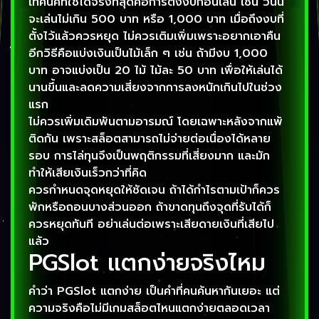
เทคนิคที่ใช้ได้จริงที่สุดคือการตั้งงบก่อนเล่น เช่น วันนี้
จะเล่นไม่เกิน 500 บาท หรือ 1,000 บาท เมื่อถึงงบที่
ตั้งไว้แล้วควรหยุด ไม่ควรเติมเพิ่มเพราะอยากเอาคืน
อีกวิธีคือแบ่งเงินเป็นไม้เล็ก ๆ เช่น ถ้ามีงบ 1,000
บาท อาจแบ่งเป็น 20 ไม้ ไม้ละ 50 บาท เพื่อให้เล่นได้
นานขึ้นและลดความเสี่ยงจากการลงหนักเกินไปในช่วง
แรก
ไม่ควรเพิ่มเดิมพันตามอารมณ์ โดยเฉพาะหลังจากแพ้
ติดกัน เพราะสล็อตสามารถไม่จ่ายต่อเนื่องได้หลาย
รอบ การไล่ทุนจึงเป็นพฤติกรรมที่เสี่ยงมาก และมัก
ทำให้เสียเงินเร็วกว่าที่คิด
ควรกำหนดจุดหยุดให้ชัดเจน ถ้าได้กำไรตามเป้าก็ควร
พักหรือถอนบางส่วนออก ถ้าขาดทุนถึงจุดที่รับได้ก็
ควรหยุดทันที อย่าเล่นต่อเพราะเสียดายเงินที่เสียไป
แล้ว
PGSlot แตกง่ายจริงไหม
คำว่า PGSlot แตกง่าย เป็นคำที่คนค้นหากันเยอะ แต่
ความจริงคือไม่มีเกมสล็อตไหนแตกง่ายตลอดเวลา