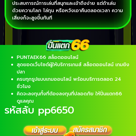
ประสบการณ์การเล่นที่สนุกและเข้าถึงง่าย แต่ถ้าเล่น
ด้วยความโลภ ไล่ทุน หรือหวังเอาคืนตลอดเวลา ความ
เสี่ยงก็จะสูงขึ้นทันที
PUNTAEK66 สล็อตออนไลน์
สุดยอดเว็บไซต์ผู้ให้บริการเกมส์ สล็อตออนไลน์ เกมยิง
ปลา
ครบทุกรูปแบบเกมออนไลน์ พร้อมบริการตลอด 24
ชั่วโมง
คิดจะลงทุนทั้งที่ต้องลงทุนที่ปลอดภัย ให้ปั่นแตก66
ดูแลคุณ
รหัสลับ pp6650