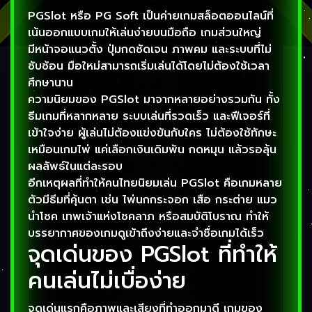
PGSlot หรือ PG Soft เป็นค่ายเกมสล็อตออนไลน์ที่
เน้นออกแบบเกมให้เล่นง่ายบนมือถือ เกมส่วนใหญ่
มีหน้าจอแนวตั้ง ปุ่มกดชัดเจน ภาพคม และระบบที่ไม่
ซับซ้อน มือใหม่สามารถเริ่มเล่นได้โดยไม่ต้องใช้เวลา
ศึกษานาน
ความนิยมของ PGSlot มาจากหลายอย่างรวมกัน ทั้ง
ธีมเกมที่หลากหลาย ระบบเล่นที่รวดเร็ว และฟีเจอร์ที่
เข้าใจง่าย ผู้เล่นไม่ต้องแข่งขันกับใคร ไม่ต้องใช้ทักษะ
เหมือนเกมไพ่ แค่เลือกเงินเดิมพัน กดหมุน แล้วรอลุ้น
ผลลัพธ์ในแต่ละรอบ
อีกเหตุผลที่ทำให้คนไทยนิยมเล่น PGSlot คือเกมหลาย
ตัวมีธีมที่คุ้นตา เช่น ไพ่นกกระจอก เสือ กระต่าย แมว
นำโชค เทพเจ้าแห่งโชคลาภ หรือสมบัติโบราณ ทำให้
บรรยากาศของเกมดูเข้าถึงง่ายและจำชื่อเกมได้เร็ว
จุดเด่นของ PGSlot ที่ทำให้
คนเล่นไม่เบื่อง่าย
จุดเด่นแรกคือภาพและเสียงที่ทำออกมาดี เกมของ