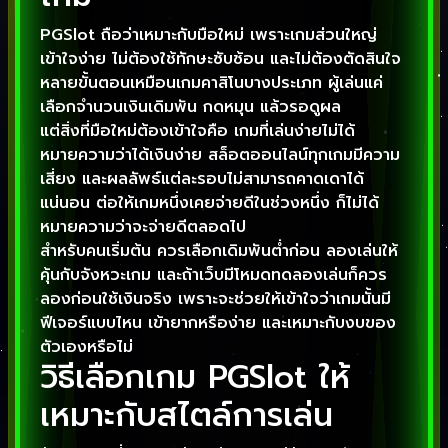
PGSlot ถือว่าเหมาะกับมือใหม่ เพราะเกมส่วนใหญ่
เข้าใจง่าย ไม่ต้องใช้ทักษะซับซ้อน และไม่ต้องตัดสินใจ
หลายขั้นตอนเหมือนเกมคาสิโนบางประเภท ผู้เล่นแค่
เลือกจำนวนเงินเดิมพัน กดหมุน แล้วรอดูผล
แต่สิ่งที่มือใหม่ต้องเข้าใจคือ เกมที่เล่นง่ายไม่ได้
หมายความว่าได้เงินง่าย สล็อตออนไลน์ทุกเกมมีความ
เสี่ยง และผลลัพธ์แต่ละรอบไม่สามารถคาดเดาได้
แน่นอน ต่อให้เกมหนึ่งเคยจ่ายดีในช่วงหนึ่ง ก็ไม่ได้
หมายความว่าจะจ่ายดีตลอดไป
สำหรับคนเริ่มต้น ควรเลือกเดิมพันต่ำก่อน ลองเล่นให้
คุ้นกับจังหวะเกม และถ้าเว็บมีโหมดทดลองเล่นก็ควร
ลองก่อนใช้เงินจริง เพราะจะช่วยให้เข้าใจว่าเกมนั้นมี
ฟีเจอร์แบบไหน เข้ายากหรือง่าย และเหมาะกับงบของ
ตัวเองหรือไม่
วิธีเลือกเกม PGSlot ให้
เหมาะกับสไตล์การเล่น