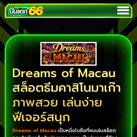
Dreams of Macau
สล็อตธีมคาสิโนมาเก๊า
ภาพสวย เล่นง่าย
ฟีเจอร์สนุก
Dreams of Macau
เป็นหนึ่งในชื่อที่คนเล่นสล็อต