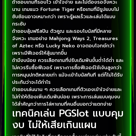
ถ้าชอบเกมที่รอบไว เข้าใจง่าย และไม่ต้องรอจังหวะ
นาน เกมแนว Fortune Tiger หรือเกมที่มีรูปแบบไม่
ซับซ้อนอาจเหมาะกว่า เพราะรู้ผลเร็วและเล่นได้แบบ
กระชับ
ถ้าชอบลุ้นฟรีสปิน ตัวคูณ และรอบโบนัสที่มีหลาย
จังหวะ เกมอย่าง Mahjong Ways 2, Treasures
of Aztec หรือ Lucky Neko อาจตอบโจทย์กว่า
เพราะมีฟีเจอร์ให้ลุ้นมากขึ้น
ถ้ามีงบน้อย ควรเลือกเกมที่ปรับเดิมพันขั้นต่ำได้ต่ำ และ
ไม่ควรรีบซื้อฟีเจอร์ เพราะการซื้อฟีเจอร์ใช้เงินสูงกว่า
การหมุนปกติหลายเท่า แม้จะเข้าโบนัสทันที แต่ก็ไม่ได้รับ
ประกันว่าจะได้กำไร
ถ้าชอบเล่นนาน ๆ ควรเลือกเกมที่ตัวเองเข้าใจง่ายและ
ไม่ทำให้ต้องเพิ่มเดิมพันบ่อย เพราะการเล่นแบบคุมงบ
ได้สำคัญกว่าการไล่หาเกมที่คนอื่นบอกว่าแตกง่าย
เทคนิคเล่น PGSlot แบบคุม
งบ ไม่ให้เสียเกินแผน