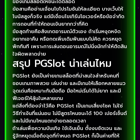
ของเกมสล็อตให้ชนะได้ตลอด
ข้อสามคืออ่านเงื่อนไขโปรโมชันให้ละเอียด บางเว็บให้
โบนัสสูงก็จริง แต่มีเงื่อนไขเทิร์นโอเวอร์หรือข้อจำกัด
การถอนที่ทำให้ถอนเงินยากกว่าที่คิด
ข้อสุดท้ายคือสังเกตอารมณ์ตัวเอง ถ้าเริ่มหงุดหงิด
อยากเอาคืน หรือกดเพิ่มเดิมพันแบบไม่คิด ควรหยุด
พักทันที เพราะการเล่นตอนอารมณ์ไม่นิ่งมักทำให้ตัดสิน
ใจผิดพลาดง่าย
สรุป PGSlot น่าเล่นไหม
PGSlot ยังเป็นค่ายเกมสล็อตที่น่าสนใจสำหรับคนที่
ชอบเกมภาพสวย เล่นง่าย และมีเกมให้เลือกหลายแนว
จุดเด่นคือเหมาะกับมือถือ มือใหม่เริ่มได้ไม่ยาก และมี
ฟีเจอร์ให้ลุ้นในหลายเกม
แต่สิ่งที่ต้องจำไว้คือ PGSlot เป็นเกมเสี่ยงโชค ไม่ใช่
วิธีทำเงินที่แน่นอน ไม่มีสูตรไหนชนะได้ 100 เปอร์เซ็นต์
และไม่มีเกมไหนแตกง่ายตลอดเวลา
ถ้าเล่นเพื่อความบันเทิง ใช้เงินเย็น ตั้งงบชัดเจน และ
รู้จักหยุดเมื่อถึงจุดที่กำหนด PGSlot ก็เป็นค่ายที่ให้