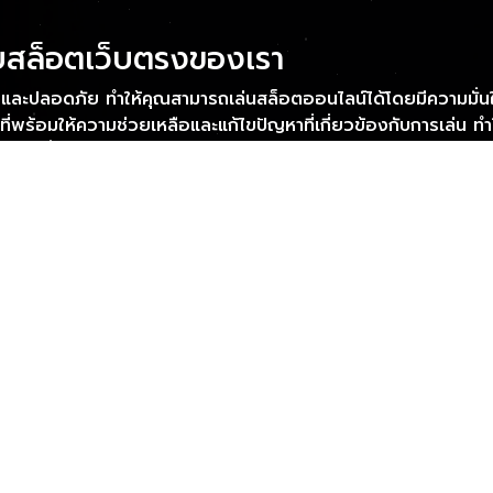
ว็บสล็อตเว็บตรงของเรา
นคงและปลอดภัย ทำให้คุณสามารถเล่นสล็อตออนไลน์ได้โดยมีความมั่
พที่พร้อมให้ความช่วยเหลือและแก้ไขปัญหาที่เกี่ยวข้องกับการเล่น
โบนัสที่น่าสนใจ อาทิเช่น โบนัสต้อนรับสำหรับสมาชิกใหม่ และโปรโมช
อเย่นต์ เครดิตฟรี 100 เว็บไซต์สล็
ฟรี 100 บาท
เล่นสล็อตได้ทันที ไม่ต้องผ่านเอเย่นต์ การเล่นสล็อต
ที่ต้องการความสะดวกสบายและปลอดภัยในการเล่นเกมพนันออนไลน์ ว
ได้ทันทีและมีเงื่อนไขการเดิมพันขั้นต่ำที่เหมาะสม
ย่นต์
็นที่นิยมเนื่องจากมีความปลอดภัยสูง ไม่มีความยุ่งยากในการทำธุรกร
อกจากนี้ ยังมีเครื่องมือที่ช่วยให้การเล่นเกมมีความสะดวกสบายมา