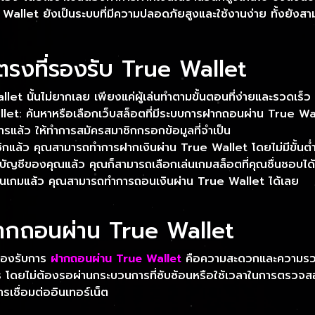
Wallet ยังเป็นระบบที่มีความปลอดภัยสูงและใช้งานง่าย ทั้งยังสา
บตรงที่รองรับ True Wallet
let นั้นไม่ยากเลย เพียงแค่ผู้เล่นทำตามขั้นตอนที่ง่ายและรวดเร็ว
et: ค้นหาหรือเลือกเว็บสล็อตที่มีระบบการฝากถอนผ่าน True Wallet 
งการแล้ว ให้ทำการสมัครสมาชิกกรอกข้อมูลที่จำเป็น
ิกแล้ว คุณสามารถทำการฝากเงินผ่าน True Wallet โดยไม่มีขั้นต่
้าสู่บัญชีของคุณแล้ว คุณก็สามารถเลือกเล่นเกมสล็อตที่คุณชื่นชอบได้
เล่นเกมแล้ว คุณสามารถทำการถอนเงินผ่าน True Wallet ได้เลย
กถอนผ่าน True Wallet
่รองรับการ
ฝากถอนผ่าน True Wallet
คือความสะดวกและความรวดเ
การ โดยไม่ต้องรอผ่านกระบวนการที่ซับซ้อนหรือใช้เวลาในการตรวจส
รเชื่อมต่ออินเทอร์เน็ต