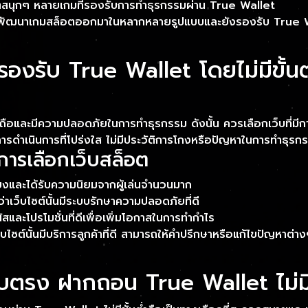
ตสนุกๆ หลายเกมที่รองรับการทำธุรกรรมผ่าน True Wallet
การพัฒนาเกมสล็อตออกมาในหลากหลายรูปแบบและยังรองรับ True 
รองรับ True Wallet โดยไม่มีขั้นต่
ื่อถือและมีความปลอดภัยในการทำธุรกรรม ดังนั้น ควรเลือกเว็บที่มี
การดำเนินการที่โปร่งใส ไม่มีประวัติการโกงหรือปัญหาในการทำธุรก
การเลือกเว็บสล็อต
อเสียงและได้รับความนิยมจากผู้เล่นจำนวนมาก
เว็บไซต์นั้นมีระบบรักษาความปลอดภัยที่ดี
บนัสและโปรโมชั่นที่ดีเพื่อเพิ่มโอกาสในการทำกำไร
ไซต์นั้นมีบริการลูกค้าที่ดี สามารถให้คำปรึกษาหรือแก้ไขปัญหาต่า
็บตรง ฝากถอน True Wallet ไม่มีข