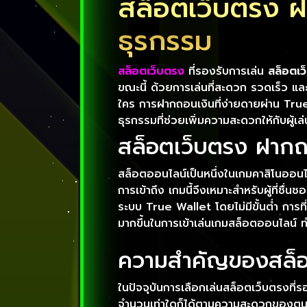
สล็อตเว็บตรง ฝา
ธุรกรรม
สล็อตเว็บตรง
ที่รองรับการเล่น
สล็อตเว
ขณะนี้ ด้วยการเล่นที่สะดวก รวดเร็ว แล
ใคร การฝากถอนเงินที่ง่ายดายผ่าน True 
ธุรกรรมที่ช่วยเพิ่มความสะดวกให้กับผู้เล่
สล็อตเว็บตรง ฝากถอน
สล็อตออนไลน์เป็นหนึ่งในเกมคาสิโนออนไ
การเข้าถึง เกมนี้จึงเหมาะสำหรับผู้ที่ชื่
ระบบ True Wallet โดยไม่มีขั้นต่ำ การท
มากขึ้นในการเข้าเล่นเกมสล็อตออนไลน์ ทำใ
ความสำคัญของสล็อตเ
ในปัจจุบันการเลือกเล่นสล็อตเว็บตรงที่ร
จำนวนเท่าใดก็ได้ตามความสะดวกของตนเอง 