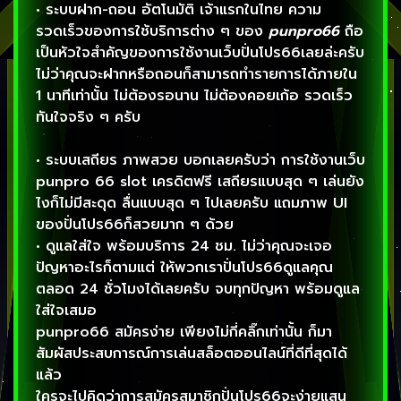
• ระบบฝาก-ถอน อัตโนมัติ เจ้าแรกในไทย ความ
รวดเร็วของการใช้บริการต่าง ๆ ของ
punpro66
ถือ
เป็นหัวใจสำคัญของการใช้งานเว็บปั่นโปร66เลยล่ะครับ
ไม่ว่าคุณจะฝากหรือถอนก็สามารถทำรายการได้ภายใน
1 นาทีเท่านั้น ไม่ต้องรอนาน ไม่ต้องคอยเก้อ รวดเร็ว
ทันใจจริง ๆ ครับ
• ระบบเสถียร ภาพสวย บอกเลยครับว่า การใช้งานเว็บ
punpro 66 slot เครดิตฟรี เสถียรแบบสุด ๆ เล่นยัง
ไงก็ไม่มีสะดุด ลื่นแบบสุด ๆ ไปเลยครับ แถมภาพ UI
ของปั่นโปร66ก็สวยมาก ๆ ด้วย
• ดูแลใส่ใจ พร้อมบริการ 24 ชม. ไม่ว่าคุณจะเจอ
ปัญหาอะไรก็ตามแต่ ให้พวกเราปั่นโปร66ดูแลคุณ
ตลอด 24 ชั่วโมงได้เลยครับ จบทุกปัญหา พร้อมดูแล
ใส่ใจเสมอ
punpro66 สมัครง่าย เพียงไม่กี่คลิ๊กเท่านั้น ก็มา
สัมผัสประสบการณ์การเล่นสล็อตออนไลน์ที่ดีที่สุดได้
แล้ว
ใครจะไปคิดว่าการสมัครสมาชิกปั่นโปร66จะง่ายแสน