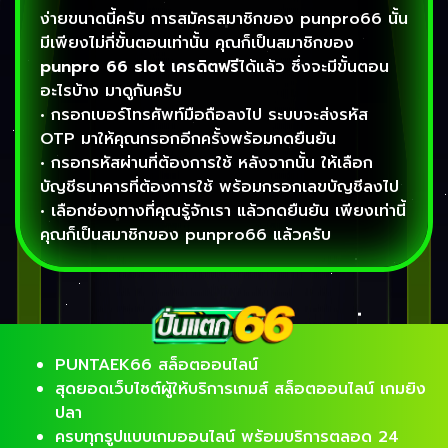
ง่ายขนาดนี้ครับ การสมัครสมาชิกของ punpro66 นั้น
มีเพียงไม่กี่ขั้นตอนเท่านั้น คุณก็เป็นสมาชิกของ
punpro 66 slot เครดิตฟรี
ได้แล้ว ซึ่งจะมีขั้นตอน
อะไรบ้าง มาดูกันครับ
• กรอกเบอร์โทรศัพท์มือถือลงไป ระบบจะส่งรหัส
OTP มาให้คุณกรอกอีกครั้งพร้อมกดยืนยัน
• กรอกรหัสผ่านที่ต้องการใช้ หลังจากนั้น ให้เลือก
บัญชีธนาคารที่ต้องการใช้ พร้อมกรอกเลขบัญชีลงไป
• เลือกช่องทางที่คุณรู้จักเรา แล้วกดยืนยัน เพียงเท่านี้
คุณก็เป็นสมาชิกของ punpro66 แล้วครับ
PUNTAEK66 สล็อตออนไลน์
สุดยอดเว็บไซต์ผู้ให้บริการเกมส์ สล็อตออนไลน์ เกมยิง
ปลา
ครบทุกรูปแบบเกมออนไลน์ พร้อมบริการตลอด 24