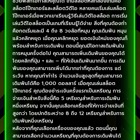
ช่วยพลิกโอกาสให้คุณได้ เกมสล็อตหลักสองเกมคือ
สล็อตโป๊กเกอร์และสล็อตวิดีโอ หลายคนเริ่มเล่นสล็อต
โป๊กเกอร์เมื่อพวกเขาเรียนรู้วิธีเล่นวิดีโอสล็อต การเริ่ม
เล่นวิดีโอสล็อตเป็นเกมที่เรียนรู้ได้ง่าย สิ่งที่คุณต้องทำ
คือกดเริ่มและมี 4 ถึง 8 วงล้อที่หมุน คุณเดิมพัน หมุน
แล้วคลิกหยุด เมื่อคุณคลิกหยุด ยอดเงินใหม่ของคุณก็
พร้อมสำหรับการเดิมพัน ตอนนี้คุณมีโอกาสเดิมพันใน
การหมุนครั้งต่อไป คุณสามารถเพิ่มเดิมพันของคุณได้
โดยคลิกที่ปุ่ม + และ – ที่ให้เงินเดิมพันมากขึ้น การเดิม
พันของคุณสามารถเพิ่มได้มากเท่าที่คุณต้องการ แต่
ระวัง หากคุณทำกำไร จำนวนเงินสูงสุดที่คุณสามารถ
เดิมพันได้คือ 1,000 ดอลลาร์ เมื่อคุณเล่นสล็อต
โป๊กเกอร์ คุณต้องชำระเงินครั้งแรกเป็นเหรียญ การ
จ่ายเงินสำหรับสิ่งนี้คือ 5 เหรียญสำหรับการเดิมพัน
หนึ่งเหรียญ จากนั้นคุณเลือกเครื่องที่ให้การจ่ายเงินที่
สูงกว่า โดยปกติระหว่าง 8 ถึง 12 เหรียญสำหรับการ
เดิมพันหนึ่งเหรียญ
หลังจากที่คุณเลือกเครื่องของคุณแล้ว ตอนนี้คุณ
สามารถเลือกจำนวนเหรียญที่คุณต้องการเดิมพันได้