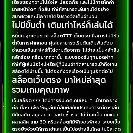
เรื่องของความโปร่งใส ปลอดภัย และไม่มีการหักค่า
นายหน้าใดๆ ทั้งสิ้น ทำให้สามารถเล่นเกมได้อย่าง
สบายใจและมีโอกาสได้รับรางวัลเต็มจำนวน
ไม่มีขั้นต่ำ เติมเท่าไหร่ก็เล่นได้
หนึ่งในจุดเด่นของ
สล็อต777 เว็บตรง
คือการไม่มีขั้น
ต่ำในการฝากถอน ผู้เล่นสามารถเริ่มต้นเดิมพันด้วย
จำนวนเงินเท่าไหร่ก็ได้ตามต้องการ ไม่ว่าจะเป็นหลักสิบ
หลักร้อย หรือมากกว่านั้น ระบบรองรับทุกยอดฝาก
ทำให้ผู้เล่นมือใหม่หรือผู้ที่มีงบจำกัดสามารถเข้าถึงเกม
สล็อตได้ง่ายขึ้น ไม่ต้องกังวลเรื่องเงินทุนอีกต่อไป
สล็อตเว็บตรง มาใหม่ล่าสุด
รวมเกมคุณภาพ
เว็บสล็อต777 ได้มีการอัปเดตเกมใหม่ ๆ เข้ามาอย่าง
ต่อเนื่อง เพื่อให้ผู้เล่นได้สัมผัสกับประสบการณ์การเล่น
ที่ทันสมัย สนุกสนาน และไม่ซ้ำซาก ไม่ว่าจะเป็นเกมแนว
คลาสสิค เกม 3D หรือสล็อตที่มีฟีเจอร์พิเศษ ระบบเว็บ
ตรงยังช่วยให้การเข้าเล่นเป็นไปอย่างลื่นไหล ไม่มีสะดุด