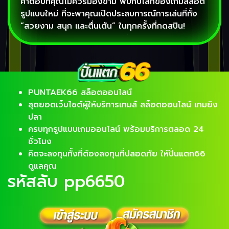
คำตอบที่คุณไม่ควรมองข้าม พบกับโลกของเกมสล็อต
รูปแบบใหม่ ที่จะพาคุณเปิดประสบการณ์การเล่นที่ทั้ง
“สวยงาม สนุก และตื่นเต้น” ในทุกครั้งที่กดสปิน!
PUNTAEK66 สล็อตออนไลน์
สุดยอดเว็บไซต์ผู้ให้บริการเกมส์ สล็อตออนไลน์ เกมยิง
ปลา
ครบทุกรูปแบบเกมออนไลน์ พร้อมบริการตลอด 24
ชั่วโมง
คิดจะลงทุนทั้งที่ต้องลงทุนที่ปลอดภัย ให้ปั่นแตก66
ดูแลคุณ
รหัสลับ pp6650