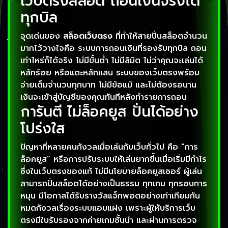
เว็บตรงสล็อต ถอนเงินจริงได้
ทุกบิล
จุดเด่นของ
สล็อตเว็บตรง
ที่ทำให้สายปั่นสล็อตจำนวน
มากไว้วางใจคือ ระบบการถอนเงินที่รองรับทุกบิล ถอน
เท่าไหร่ก็ได้จริง ไม่มีขั้นต่ำ ไม่มีลิมิต ไม่ว่าคุณจะเล่นได้
หลักร้อย หรือแตะหลักแสน ระบบของเว็บตรงพร้อม
จ่ายเต็มจำนวนทุกบาท ไม่มีข้อแม้ และไม่ต้องรอนาน
เงินจะเข้าสู่บัญชีของคุณทันทีหลังทำรายการถอน
การันตี ไม่ล็อคยูส ปั่นได้อย่าง
โปร่งใส
ปัญหาที่หลายคนกังวลเมื่อเล่นกับเว็บทั่วไป คือ “การ
ล็อคยูส” หรือการปรับระบบให้เล่นยากขึ้นเมื่อเริ่มมีกำไร
ซึ่งในเว็บตรงของแท้ ไม่มีนโยบายล็อคยูสเซอร์ ผู้เล่น
สามารถปั่นสล็อตได้อย่างเป็นธรรม ทุกเกม ทุกรอบการ
หมุน มีโอกาสได้รับรางวัลแจ็กพอตอย่างเท่าเทียมกัน
หมดกังวลเรื่องระบบแอบแฝง เพราะผู้ให้บริการเว็บ
ตรงมีใบรับรองจากค่ายเกมชั้นนำ และผ่านการตรวจ