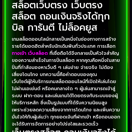
สล็อตเว็บตรง เว็บตรง
สล็อต ถอนเงินจริงได้ทุก
บิล การันตี ไม่ล็อคยูส
เกมสล็อตออนไลน์กลายเป็นหนึ่งในช่องทางการสร้าง
รายได้ยอดฮิตสำหรับนักเดิมพันทั่วประเทศ การเลือก
ทางเข้า เว็บสล็อต
ที่เชื่อถือได้จึงกลายเป็นหัวใจสำคัญ
ของความสำเร็จในการปั่นสล็อต หากคุณคือหนึ่งในสาย
ปั่นที่กำลังมองหาเว็บดี ๆ เล่นง่าย จ่ายจริง ไม่ต้อง
เสี่ยงโดนโกง บทความนี้คือคำตอบของคุณ
เว็บไซต์ผู้ให้บริการเกมสล็อตออนไลน์ที่เปิดให้เล่นโดย
ไม่ผ่านเอเย่นต์ หรือคนกลางใด ๆ ผู้เล่นสามารถเข้าสู่
ระบบ ฝาก-ถอน และเล่นเกมได้โดยตรงกับระบบของผู้
ให้บริการหลัก ซึ่งเป็นรูปแบบที่ได้รับความนิยมสูง
เพราะช่วยลดความเสี่ยงจากการโดนโกง และเพิ่มความ
มั่นใจให้กับผู้เล่นว่า ทุกยอดเงินที่ฝากเข้า หรือถอนออก
จะได้รับการจัดการอย่างโปร่งใสและรวดเร็ว