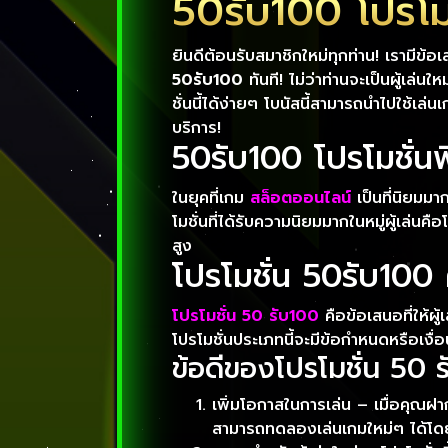
50รับ100 โปรโมชั
ยินดีต้อนรับสมาชิกใหม่ทุกท่าน! เรามีข้อเ
50รับ100
ทันที! ไม่ว่าท่านจะเป็นผู้เล่
ชั่นนี้ได้ง่ายๆ โบนัสนี้สามารถนำไปใช้เล่
บริการ!
50รับ100 โปรโมชั่น
ในยุคที่เกม
สล็อตออนไลน์
เป็นที่นิยมมา
โมชั่นที่ได้รับความนิยมมากในหมู่ผู้เล่น
สูง
โปรโมชั่น 50รับ100 
โปรโมชั่น 50 รับ100
คือข้อเสนอที่ให้ผ
โปรโมชั่นประเภทนี้จะมีข้อกำหนดหรือเง
ข้อดีของโปรโมชั่น 50 
เพิ่มโอกาสในการเล่น – เมื่อคุณฝา
สามารถทดลองเล่นเกมใหม่ๆ ได้โด