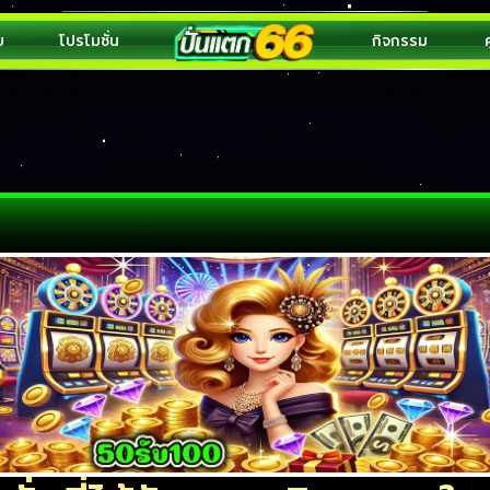
บ
โปรโมชั่น
กิจกรรม
ค