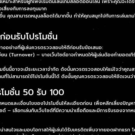
นี้เหมาะสำหรับผู้ที่เพิ่งเริ่มต้นเล่นเกมสล็อตออนไลน์ เพราะคุณจะได
งเสี่ยงกับการลงทุนมาก
่มขึ้น คุณสามารถหมุนสล็อตได้มากขึ้น ทำให้คุณสนุกไปกับการเล่นเกม
ก่อนรับโปรโมชั่น
นไขบางอย่างที่ผู้เล่นควรตรวจสอบให้ดีก่อนรับข้อเสนอ:
ยน (Turnover) – บางเว็บไซต์อาจกำหนดให้ผู้เล่นต้องทำยอดเทิร์
มชั่นนี้อาจจะมีระยะเวลาจำกัด ดังนั้นควรตรวจสอบให้แน่ใจว่าคุณส
กมที่ไม่สามารถใช้โปรโมชั่นนี้ได้ ดังนั้นคุณควรตรวจสอบให้ชัดเจนว
โมชั่น 50 รับ 100
นดและเงื่อนไขของโปรโมชั่นให้ละเอียดก่อน เพื่อหลีกเลี่ยงปัญหาท
์ – เลือกเล่นกับเว็บไซต์ที่มีความน่าเชื่อถือและมีการรับรองจากหน
มน่าสนใจและมอบโอกาสให้ผู้เล่นได้รับเครดิตเพิ่มจากยอดฝากแรก โ