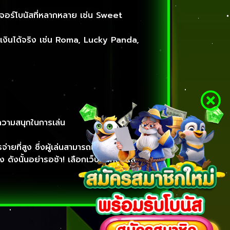
เจอร์โบนัสที่หลากหลาย เช่น Sweet
เงินได้จริง เช่น Roma, Lucky Panda,
มความสนุกในการเล่น
ี่สูง ซึ่งผู้เล่นสามารถเลือกเล่นได้
ั้นอย่ารอช้า! เลือกเว็บที่ดีที่สุดและ