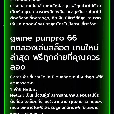
การทดลองเล่นสล็อตเกมใหม่ล่าสุด ฟรีทุกค่ายไม่ต้อง
เสียเงิน คุณสามารถเพลิดเพลินและสนุกกับเกมโดยไม่
ต้องกังวลเรื่องการสูญเสียเงิน นี่คือวิธีที่คุณสามารถ
เล่นและทดลองโชคของคุณโดยไม่มีความเสี่ยงใดๆ
game punpro 66
ทดลองเล่นสล็อต เกมใหม่
ล่าสุด ฟรีทุกค่ายที่คุณควร
ลอง
มีหลายค่ายที่น่าสนใจและมีเกมสล็อตเกมใหม่ล่าสุด ฟรีที่
คุณควรลอง:
1. ค่าย NetEnt
NetEnt เป็นหนึ่งในผู้ให้บริการเกมคาสิโนออนไลน์ชื่อ
ดังที่มีเกมสล็อตที่น่าสนใจมากมาย คุณสามารถทดลอง
เล่นเกมเหล่านี้ได้ฟรีเพื่อรับรู้เกมที่มีกราฟิกที่สวยงาม
และความสนุกสนาน