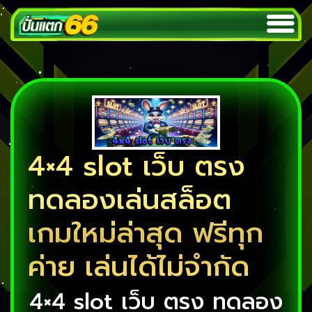
4×4 slot เว็บ ตรง
ทดลองเล่นสล็อต
เกมใหม่ล่าสุด ฟรีทุก
ค่าย เล่นได้ไม่จำกัด
4×4 slot เว็บ ตรง
ทดลอง