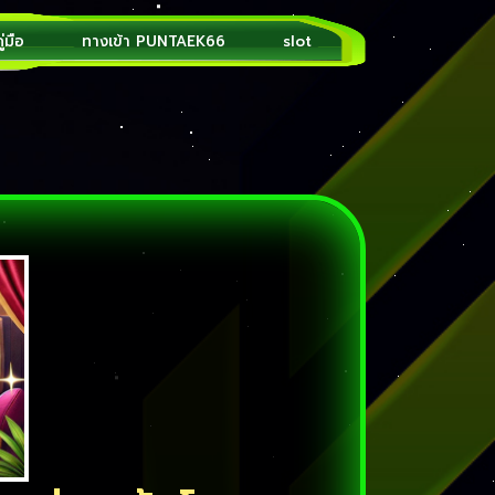
ู่มือ
ทางเข้า PUNTAEK66
slot