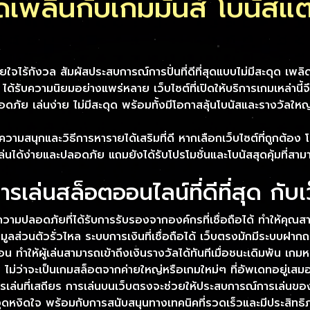
เพลินกับเกมมันส์ โบนัสแต
จไร้กังวล สัมผัสประสบการณ์การปั่นที่ดีที่สุดแบบไม่มีสะดุด เพลิ
ได้รับความนิยมอย่างแพร่หลาย เว็บไซต์ที่เปิดให้บริการเกมเหล่านี
ดภัย เล่นง่าย ไม่มีสะดุด พร้อมทั้งมีโอกาสลุ้นโบนัสและรางวัลให
ามสนุกและวิธีการหารายได้เสริมที่ดี หากเลือกเว็บไซต์ที่ถูกต้อง โ
ล่นได้ง่ายและปลอดภัย แถมยังได้รับโปรโมชั่นและโบนัสสุดคุ้มที่สาม
เล่นสล็อตออนไลน์ที่ดีที่สุด กับ
าความปลอดภัยที่ได้รับการรับรองจากองค์กรที่เชื่อถือได้ ทำให้คุ
อมูลส่วนตัวรั่วไหล ระบบการเงินที่เชื่อถือได้ เว็บตรงมักมีระบบฝ
น ทำให้ผู้เล่นสามารถเข้าถึงเงินรางวัลได้ทันทีเมื่อชนะเดิมพัน เ
่ว่าจะเป็นเกมสล็อตจากค่ายใหญ่หรือเกมใหม่ๆ ที่อัพเดทอยู่เสมอ นอ
ณ์การเล่นที่เสถียร การเล่นบนเว็บตรงจะช่วยให้ประสบการณ์การเล่นขอ
งุดหงิดใจ พร้อมกับการสนับสนุนทางเทคนิคที่รวดเร็วและมีประสิทธ