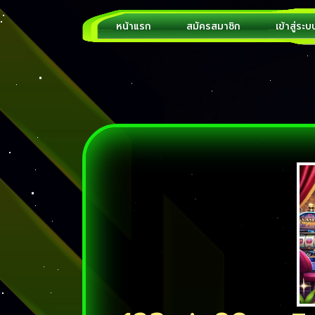
หน้าแรก
สมัครสมาชิก
เข้าสู่ระบ