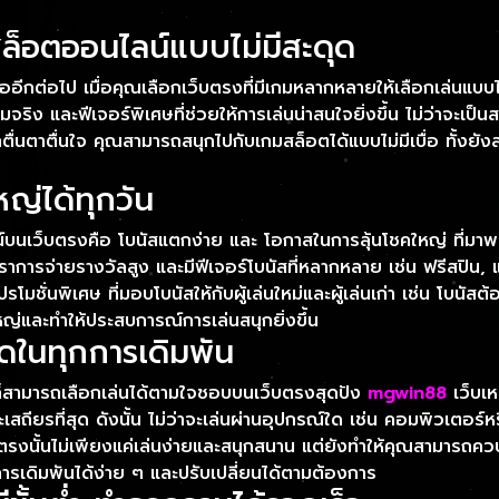
สล็อตออนไลน์แบบไม่มีสะดุด
ื่ออีกต่อไป เมื่อคุณเลือกเว็บตรงที่มีเกมหลากหลายให้เลือกเล่นแบบ
ริง และฟีเจอร์พิเศษที่ช่วยให้การเล่นน่าสนใจยิ่งขึ้น ไม่ว่าจะเป็
ตื่นตาตื่นใจ คุณสามารถสนุกไปกับเกมสล็อตได้แบบไม่มีเบื่อ ทั้งยั
ญ่ได้ทุกวัน
์บนเว็บตรงคือ โบนัสแตกง่าย และ โอกาสในการลุ้นโชคใหญ่ ที่มา
าการจ่ายรางวัลสูง และมีฟีเจอร์โบนัสที่หลากหลาย เช่น ฟรีสปิน, แ
โปรโมชั่นพิเศษ ที่มอบโบนัสให้กับผู้เล่นใหม่และผู้เล่นเก่า เช่น โบน
หญ่และทำให้ประสบการณ์การเล่นสนุกยิ่งขึ้น
ุดในทุกการเดิมพัน
ุณก็สามารถเลือกเล่นได้ตามใจชอบบนเว็บตรงสุดปัง
mgwin88
เว็บเ
ถียรที่สุด ดังนั้น ไม่ว่าจะเล่นผ่านอุปกรณ์ใด เช่น คอมพิวเตอร์หร
ตรงนั้นไม่เพียงแค่เล่นง่ายและสนุกสนาน แต่ยังทำให้คุณสามารถ
ารเดิมพันได้ง่าย ๆ และปรับเปลี่ยนได้ตามต้องการ