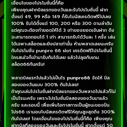
เงื่อนไขของโปรโมชั่นนี้ก็คือ
เพียงคุณฝากบิลแรกของวันและรับโปรโมชั่นนี้ ฝาก
ตั้งแต่ 49, 99 หรือ 149 ก็รับโบนัสเครดิตฟรีไปเลย
100% รับได้ตั้งแต่ 100, 200 หรือ 300 ตามลำดับ
แต่คุณจะต้องทำยอดให้ได้ 3 เท่าของยอดเงินฝาก ถึง
จะสามารถถอนได้ 1 เท่า สามารถรับได้วันละ 1 ครั้ง เล่น
ได้เฉพาะสล็อตและยิงปลาเท่านั้น ห้ามพลาดเลยนะครับ
กับโปรโมชั่น punpro 66 slot เครดิตฟรีโปรโมชั่นนี้
ใครสนใจก็เข้ามารับกันได้เลย แล้วไปลุยกับเกม
สล็อต66กันครับ!
พลาดบิลแรกไปแล้วไม่เป็นไร
punpro66
จัดให้ บิล
สองของวันแบบ 300% กันไปเลย!
ถ้าคุณเล่นโปรโมชั่นฝากบิลแรกของวันพลาดไปแล้วก็ไม่
เป็นไรนะครับ เพราะโปรโมชั่นบิลสองของวันมาแล้ว
ครับ และรอบนี้ เพื่อเพิ่มโอกาสการเป็นผู้ชนะของปั่น
โปร66 เรามอบโบนัสเครดิตฟรีให้คุณสูงสุดถึง 300%
กันไปเลย! โดยเงื่อนไขของโปรโมชั่นนี้ก็คือ เพียงคุณ
ฝากบิลที่สองของวันและรับโปรโมชั่นนี้ ฝากตั้งแต่ 50,