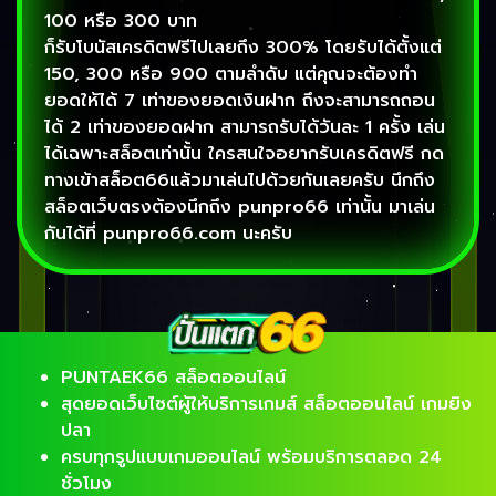
100 หรือ 300 บาท
ก็รับโบนัสเครดิตฟรีไปเลยถึง 300% โดยรับได้ตั้งแต่
150, 300 หรือ 900 ตามลำดับ แต่คุณจะต้องทำ
ยอดให้ได้ 7 เท่าของยอดเงินฝาก ถึงจะสามารถถอน
ได้ 2 เท่าของยอดฝาก สามารถรับได้วันละ 1 ครั้ง เล่น
ได้เฉพาะสล็อตเท่านั้น ใครสนใจอยากรับเครดิตฟรี กด
ทางเข้าสล็อต66แล้วมาเล่นไปด้วยกันเลยครับ นึกถึง
สล็อตเว็บตรงต้องนึกถึง punpro66 เท่านั้น มาเล่น
กันได้ที่ punpro66.com นะครับ
PUNTAEK66 สล็อตออนไลน์
สุดยอดเว็บไซต์ผู้ให้บริการเกมส์ สล็อตออนไลน์ เกมยิง
ปลา
ครบทุกรูปแบบเกมออนไลน์ พร้อมบริการตลอด 24
ชั่วโมง