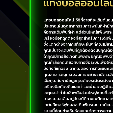
แทงบอลออนไลน
แทงบอลออนไลน์
วิธีที่ง่ายที่จะเริ่มต้
ประชาชนในอุตสาหกรรมการพนันกีฬามักจะมองห
คือการเดิมพันกีฬา แต่ส่วนใหญ่แพ้เพราะ
เครื่องมือที่ถูกต้องที่สุดสำหรับการเดิ
ซึ่งแตกต่างจากเกมทักษะอื่นๆที่คุณไม่สาม
คุณไม่น่าจะเดิมพันที่ถูกต้องดังนั้นคุณต
ถ้าคุณมีการสังเกตที่เพียงพอคุณจะพบว่า
คุณกำลังคิดเกี่ยวกับการซื้อระบบเพื่อให
มั่งคั่งที่แท้จริง ถ้าคุณต้องการที่จะชนะ
คุณสามารถดูกระบวนการอย่างระมัดระวังมา
เมื่อคุณค้นหาข้อมูลคุณต้องระมัดระวังม
เครื่องมือท้องถิ่นและคำแนะนำของผู้เชี่ย
เหตุผลว่าทำไมนักพนันส่วนใหญ่ชอบที่จะ
บางระบบจะขึ้นอยู่กับสถิติทางคณิตศาสตร์
เวย์นวีเกอร์ฟุตบอลเดิมพันระบบ เวย์แ
ระบบนี้ค่อนข้างซับซ้อนและต้องการความรู้ข