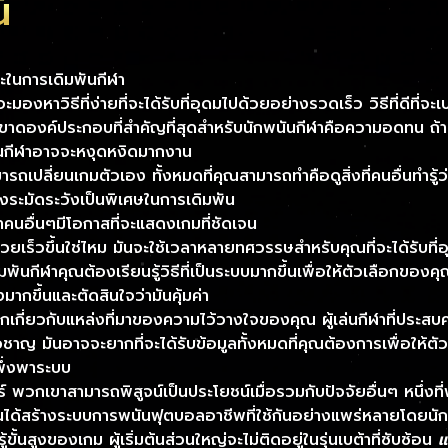
์
นชนะในการเดิมพันกีฬา
าวิธีที่ง่ายที่จะได้รับที่อุดมไปด้วยอย่างรวดเร็ว วิธีที่ดีที่จะเ
ขาดองค์ประกอบที่สําคัญที่สุดสําหรับนักพนันกีฬาคือความอดทน ถ้า
มพันกีฬาอาจจะหงุดหงิดมากงาน
ารถเปลี่ยนเกมตัวเอง ทั้งหมดที่คุณสามารถทำคือดูสิ่งที่คนอื่นทำรู้ว
้องระมัดระวังเป็นพิเศษในการเดิมพัน
คนอื่นๆมีโอกาสที่จะแสดงเกมที่ชัดเจน
้รวยเร็วขึ้นใช่ไหม มันจะใช้เวลาหลายทศวรรษสำหรับคุณที่จะได้รับที
เดิมพันกีฬาคุณต้องเรียนรู้วิธีที่เป็นระบบมากขึ้นเพื่อให้ตัวเลือกขอ
กขึ้นและตัดสินใจว่ามันคุ้มค่า
ากเกี่ยวกับแหล่งที่มาของความไว้วางใจของคุณ ผู้เล่นกีฬาที่ประส
วชาญ มันอาจจะยากที่จะได้รับข้อมูลทั้งหมดที่คุณต้องการเพื่อให้ตั
พึ่งพาระบบ
 พวกเขาสามารถพิสูจน์เป็นประโยชน์เมื่อรวมกับปัจจัยอื่นๆ หนึ่งท
มนได้สร้างระบบการพนันฟุตบอลอาชีพที่ใช้กันอย่างแพร่หลายโดยน
ั้นสูงของเกม ผู้เริ่มต้นส่วนใหญ่จะไม่ติดอยู่ในรุ่นเบต้าที่ซับซ้อน
แ