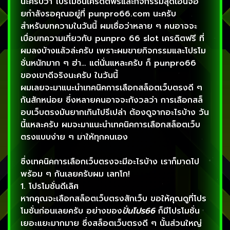
นะครับว่า โปรโมชั่นเครดิตฟรีและกิจกรรมสุดเอนจอ
ยกำลังรอคุณอยู่ที่ punpro66.com นะครับ
สำหรับบทความในวันนี้ ผมเชื่อว่าหลาย ๆ คนอาจจะ
เบื่อบทความเกี่ยวกับ punpro 66 slot เครดิตฟรี ที่
ผมลงบ้างแล้วล่ะครับ เพราะผมขายกิจกรรมและโปรโม
ชั่นหนักมาก ๆ ฮ่า… แต่นั่นแหละครับ ก็ punpro66
ของเขาดีจริงนะครับ ในวันนี้
ผมเลยจะมาแนะนำเทคนิคการเลือกสล็อตเว็บตรงดี ๆ
กันสักหน่อย ซึ่งหลายคนอาจจะกังวลว่า การเลือกสล็
อบเว็บตรงมันยากเกินไปรึเปล่า ต้องดูจากอะไรบ้าง วัน
นี้แหละครับ ผมจะมาแนะนำเทคนิคการเลือกสล็อตเว็บ
ตรงแบบง่าย ๆ มาให้ทุกคนเอง
ซึ่งเทคนิคการเลือกเว็บตรงจะมีอะไรบ้าง เราก็มาดไป
พร้อม ๆ กันเลยครับผม เลทโก!
1. โปรโมชั่นดีเลิศ
หากคุณจะเลือกสล็อตเว็บตรงสักเว็บ ขอให้คุณดูที่โปร
โมชั่นก่อนเลยครับ อย่างของ
ปั่นโปร66
ก็มีโปรโมชั่น
เยอะแยะมากมาย ซึ่งสล็อตเว็บตรงดี ๆ นั้นส่วนใหญ่