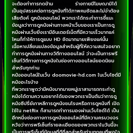
จะต้องทำการกดข้าม
ดูหนังฟรี
ร่างกายมีโฆษณามิได้
เป็นอุปสรรคต่อการดูหนังที่ได้ภาพคมชัดและไม่จำต้อง
เสียตังค์ ดูหนังออนไลน์ พวกเราได้กระทำการชี้แนะ
ข้อมูลว่าการดูหนังผ่านทางหน้าเว็บของเราเป็นการดู
หนังผ่านเว็บยิ่งเรามีอินเตอร์เน็ตที่มีความเร็วมากแค่
ไหนก็ทำให้การดูแบบ HD ชัดมากมายเพียงแค่นั้น
เนื้อหาเปลี่ยนแปลงข้อมูลสำหรับผู้ที่ให้ความสนใจอยาก
ทำการดูหนังผ่านทางวิถีทางออนไลน์ ว่าจะเป็นการพรี
เซ็นท์วิถีทางการดูหนังในช่องทางออนไลน์ยอดนิยม
สำหรับทุกท่าน
หนังออนไลน์ในเว็บ doomovie-hd.com ในเว็บไซต์มี
หนังอะไรบ้าง
ที่พวกเราพูดว่ามีหนังมากมายหมู่เราสามารถกระทำดู
หนังได้ตามความอยากได้ของพวกเราเป็นต้นว่าการดู
หนังซีปรี่ย์เกาหลีการดูหนังชนโรงหรือการดูหนังที่ เปิด
ใช้ใน netflix ก็สามารถทำการมองผ่านเว็บไซต์ได้ เป็น
อีกหนึ่งช่องทางการดูหนังออนไลน์ที่มีความครบวงจร
หวังว่าการพรีเซ็นท์รายละเอียดของพวกเราในวันนี้จะ
เป็นการพรีเซ็นท์ข้อมูลที่ดีที่สุดสำหรับท่านทุกคนที่พอใจ