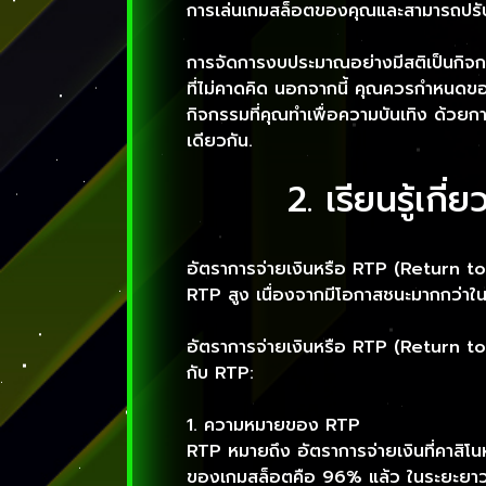
การเล่นเกมสล็อตของคุณและสามารถปรับ
การจัดการงบประมาณอย่างมีสติเป็นกิจก
ที่ไม่คาดคิด นอกจากนี้ คุณควรกำหนดขอ
กิจกรรมที่คุณทำเพื่อความบันเทิง ด้ว
เดียวกัน.
2. เรียนรู้เกี
อัตราการจ่ายเงินหรือ RTP (Return to Pl
RTP สูง เนื่องจากมีโอกาสชนะมากกว่าในเค
อัตราการจ่ายเงินหรือ RTP (Return to Pl
กับ RTP:
1. ความหมายของ RTP
RTP หมายถึง อัตราการจ่ายเงินที่คาสิโนห
ของเกมสล็อตคือ 96% แล้ว ในระยะยาว สำ