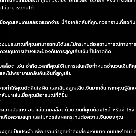
ดในการเล่นเกมสล็อต คุณควรตั้งรายได้และรายจ่ายสำหรับการเล่น
ุณไม่สามารถทนได้
มื่อคุณเล่นเกมสล็อตแตกง่าย นี่คือเคล็ดลับที่คุณควรทราบเกี่ยว
รตั้งงบประมาณที่คุณสามารถทนได้และไม่กระทบต่อสถานการณ์ทางการ
คุมการเสี่ยงและป้องกันการสูญเสียเงินที่ไม่คาดคิด
ต เช่น จำกัดเวลาที่คุณใช้ในการเล่นหรือกำหนดจำนวนเงินที่คุณจะ
ละไม่พยายามกลับคืนเงินที่สูญเสีย
าจทำให้คุณตัดสินใจผิด และเสี่ยงสูญเสียเงินมากขึ้น หากคุณรู้สึ
บมาเล่นเมื่อคุณมีอารมณ์ที่ดีขึ้น
้
วามบันเทิง อย่าเล่นเกมสล็อตด้วยเงินที่คุณต้องใช้สำหรับค่าใช้จ่าย
ทำเพื่อความสนุก และไม่ควรส่งผลกระทบต่อความเงินของคุณ
ุณเป็นประจำ เพื่อทราบว่าคุณกำลังเสี่ยงเงินมากเกินไปหรือไม่ 