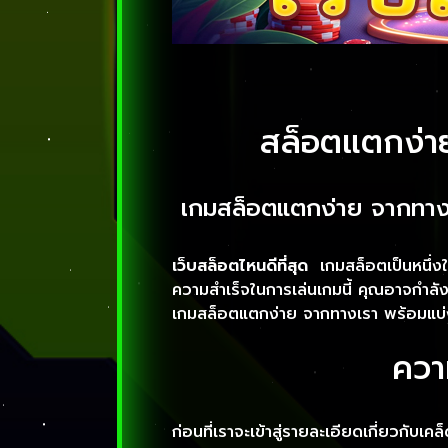
สล็อตแตกง่าย
เกมสล็อตแตกง่าย จากทางเร
เว็บสล็อตไหนดีที่สุด
เกมสล็อตเป็นหนึ่ง
ความสำเร็จในการเล่นเกมนี้ คุณอาจกำลั
เกมสล็อตแตกง่าย จากทางเรา พร้อมแบ่งป
ความ
ก่อนที่เราจะเข้าสู่รายละเอียดเกี่ยวกับ