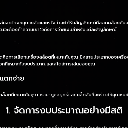
้เล่นจะต้องหมุนวงล้อและหวังว่าจะได้รับสัญลักษณ์ที่สอดคล้องกั
คุณจะต้องทำความเข้าใจถึงการจ่ายเงินสำหรับแต่ละสัญลักษณ์
อตคือการเลือกเครื่องสล็อตที่เหมาะกับคุณ มีหลายประเภทของเครื่อ
ลือกที่เหมาะกับงบประมาณและสไตล์การเล่นของคุณ
ตแตกง่าย
สล็อตที่เหมาะกับคุณ เรามาดูกลยุทธ์และเคล็ดลับที่จะช่วยให้คุณช
1. จัดการงบประมาณอย่างมีสติ