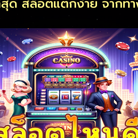
ี่สุด สล็อตแตกง่าย จากทา