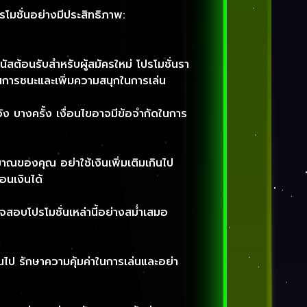
ปรโมชั่นอย่างมีประสิทธิภาพ:
ัสต้อนรับสำหรับผู้สมัครใหม่ โปรโมชั่นรา
สในการชนะและเพิ่มความสนุกในการเล่น
วัง บางครั้ง เงื่อนไขอาจมีข้อจำกัดในการ
ณของคุณ อย่าใช้เงินเพิ่มเติมเกินไป
อนเงินได้
สอบโปรโมชั่นเหล่านี้อย่างสม่ำเสมอ
ินไป รักษาความคุ้มค่าในการเล่นและอย่า