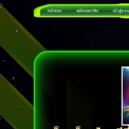
หน้าแรก
สมัครสมาชิก
เข้าสู่ระบ