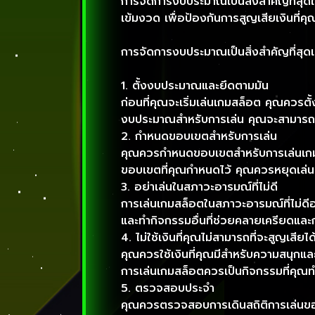
การจัดการงบประมาณเป็นสิ่งสำคัญที่สุ
เข้มงวด เพื่อป้องกันการสูญเสียเงินที่ค
การจัดการงบประมาณเป็นสิ่งสำคัญที่สุดเ
1. ตั้งงบประมาณและยึดตามมัน
ก่อนที่คุณจะเริ่มเล่นเกมสล็อต คุณคว
งบประมาณสำหรับการเล่น คุณจะสามารถควบ
2. กำหนดขอบเขตสำหรับการเล่น
คุณควรกำหนดขอบเขตสำหรับการเล่นเกมสล็อ
ขอบเขตที่คุณกำหนดไว้ คุณควรหยุดเล่นแ
3. อย่าเล่นในสภาวะอารมณ์ที่ไม่ดี
การเล่นเกมสล็อตในสภาวะอารมณ์ที่ไม่ดีอ
และทำกิจกรรมอื่นที่ช่วยคลายเครียดและกลั
4. ไม่ใช้เงินที่คุณไม่สามารถที่จะสูญเสียได
คุณควรใช้เงินที่คุณมีสำหรับความสนุกและค
การเล่นเกมสล็อตควรเป็นกิจกรรมที่คุณ
5. ตรวจสอบประจำ
คุณควรตรวจสอบการเดินสถิติการเล่นของค