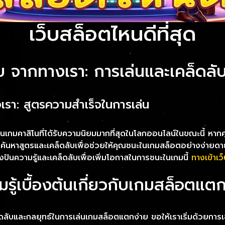
เว็บสล็อตไหนดีที่สุด
 จากทางเรา: การเล่นและเคล็ดลับ
า: สูตรความสำเร็จในการเล่น
ในเกมคาสิโนที่ได้รับความนิยมมากที่สุดในโลกออนไลน์ในขณะนี้ ห
งค้นหาสูตรและเคล็ดลับเพื่อช่วยให้คุณชนะในเกมสล็อตอย่างง่ายด
ันความรู้และเคล็ดลับเพื่อเพิ่มโอกาสในการชนะในเกมนี้
ทางเข้าเว
รู้เบื้องต้นเกี่ยวกับเกมสล็อตแต
เคล็ดลับและกลยุทธ์ในการเล่นเกมสล็อตแตกง่าย ขอให้เราเริ่มด้วยการ