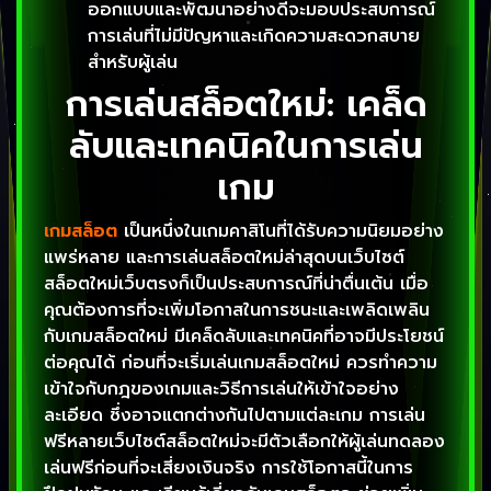
ออกแบบและพัฒนาอย่างดีจะมอบประสบการณ์
การเล่นที่ไม่มีปัญหาและเกิดความสะดวกสบาย
สำหรับผู้เล่น
การเล่นสล็อตใหม่: เคล็ด
ลับและเทคนิคในการเล่น
เกม
เกมสล็อต
เป็นหนึ่งในเกมคาสิโนที่ได้รับความนิยมอย่าง
แพร่หลาย และการเล่นสล็อตใหม่ล่าสุดบนเว็บไซต์
สล็อตใหม่เว็บตรงก็เป็นประสบการณ์ที่น่าตื่นเต้น เมื่อ
คุณต้องการที่จะเพิ่มโอกาสในการชนะและเพลิดเพลิน
กับเกมสล็อตใหม่ มีเคล็ดลับและเทคนิคที่อาจมีประโยชน์
ต่อคุณได้ ก่อนที่จะเริ่มเล่นเกมสล็อตใหม่ ควรทำความ
เข้าใจกับกฎของเกมและวิธีการเล่นให้เข้าใจอย่าง
ละเอียด ซึ่งอาจแตกต่างกันไปตามแต่ละเกม การเล่น
ฟรีหลายเว็บไซต์สล็อตใหม่จะมีตัวเลือกให้ผู้เล่นทดลอง
เล่นฟรีก่อนที่จะเสี่ยงเงินจริง การใช้โอกาสนี้ในการ