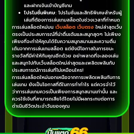
และฝากเงินเข้าบัญชีเกม
โปรโมชั่นพิเศษ
: โปรโมชั่นและสิทธิพิเศษสำหรับผู้
เล่นที่ต้องการเล่นเกมสล็อตในช่วงเวลาที่กำหนด
การเล่นสล็อตใหม่บน
เว็บสล็อต เว็บตรง
ใหม่ล่าสุดเว็บ
ตรงเป็นประสบการณ์ที่น่าตื่นเต้นและสนุกสุดๆ ไม่เพียง
เพียงที่จะทำให้คุณได้รับความสนุกสนานและความตื่น
เต้นจากการเล่นเกมสล็อต แต่ยังมีโอกาสในการชนะ
รางวัลที่มีค่าให้กับคุณอีกด้วย อย่าพลาดที่จะลองเล่น
และสนุกไปกับเว็บสล็อตใหม่ล่าสุดและเพลิดเพลินกับ
ประสบการณ์การเล่นที่ไม่เหมือนใคร!
การเล่นสล็อตใหม่นอกเหนือจากการเพลิดเพลินกับการ
เล่นเกม ยังเป็นโอกาสที่ดีในการทำกำไร แต่ควรจำไว้
ว่าการเล่นเกมควรเป็นเพียงการสนุกสนานเท่านั้น และ
ควรใช้เงินที่สามารถเสียได้โดยไม่มีผลกระทบต่อการ
ดำเนินชีวิตประจำวันของคุณ