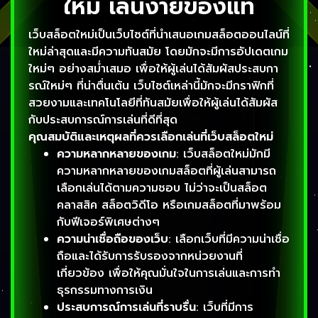
ใหม่ เล่นง่ายของแท้
เว็บสล็อตใหม่เป็นเว็บไซต์ที่นำเสนอเกมสล็อตออนไลน์ที่
ใหม่ล่าสุดและมีความทันสมัย โดยมักจะมีการอัปเดตเกม
ใหม่ๆ อย่างสม่ำเสมอ เพื่อให้ผู้เล่นได้สัมผัสประสบกา
รณ์ใหม่ๆ ที่น่าตื่นเต้น เว็บไซต์เหล่านี้มักจะมีกราฟิกที่
สวยงามและเทคโนโลยีที่ทันสมัยเพื่อให้ผู้เล่นได้สัมผัส
กับประสบการณ์การเล่นที่ดีที่สุด
คุณสมบัติและเหตุผลที่ควรเลือกเล่นที่เว็บสล็อตใหม่
ความหลากหลายของเกม
: เว็บสล็อตใหม่มักมี
ความหลากหลายของเกมสล็อตที่ผู้เล่นสามารถ
เลือกเล่นได้ตามความชอบ ไม่ว่าจะเป็นสล็อต
คลาสสิค สล็อตวิดีโอ หรือเกมสล็อตที่มาพร้อม
กับฟีเจอร์พิเศษต่างๆ
ความน่าเชื่อถือของเว็บ
: เลือกเว็บที่มีความน่าเชื่อ
ถือและได้รับการรับรองจากหน่วยงานที่
เกี่ยวข้อง เพื่อให้คุณมั่นใจในการเล่นและการทำ
ธุรกรรมทางการเงิน
ประสบการณ์การเล่นที่ราบรื่น
: เว็บที่มีการ