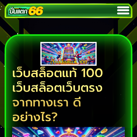
เว็บสล็อตแท้ 100
เว็บสล็อตเว็บตรง
จากทางเรา ดี
อย่างไร?