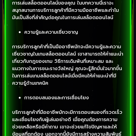
การเล่นสล็อตออนไลน์ของคุณ ในบทความนี้เราจะ
สนุกสนานการบริการลูกค้าที่มีความมืออาชีพและทำไม
มันเป็นสิ่งที่สำคัญต่อคุณในการเล่นสล็อตออนไลน์
ความรู้และความเชี่ยวชาญ
การบริการลูกค้าที่เป็นมืออาชีพมักจะมีความรู้และความ
เชี่ยวชาญในเกมสล็อตออนไลน์ เขาสามารถให้คำแนะนำ
เกี่ยวกับกฎของเกม วิธีการเดิมพันที่เหมาะสม และ
แนวทางในการชนะรางวัลใหญ่ คุณจะรู้สึกมั่นใจมากขึ้น
ในการเล่นเกมสล็อตออนไลน์เมื่อมีคนให้คำแนะนำที่มี
ความรู้ด้านเทคนิค
การตอบสนองและการเชื่อมโยง
บริการลูกค้าที่มืออาชีพมักจะมีการตอบสนองที่รวดเร็ว
และเชื่อมโยงกับผู้เล่นอย่างดี เมื่อคุณต้องการความ
ช่วยเหลือหรือมีคำถาม เขาจะช่วยแก้ไขปัญหาและให้
ข้อมูลที่ถูกต้อง นอกจากนี้ยังมีการสร้างความสัมพันธ์