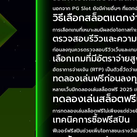
นอกจาก PG Slot ยังมีค่ายอื่นๆ ที่แตกง
วิธีเลือกสล็อตแตกง่
การเลือกเกมที่เหมาะสมมีผลต่อโอกาสทำเ
ตรวจสอบรีวิวและความน่
ก่อนลงทุนควรตรวจสอบรีวิวเว็บและเกม 
เลือกเกมที่มีอัตราจ่ายส
อัตราการจ่ายเงิน (RTP) เป็นตัวชี้วัดว่
ทดลองเล่นฟรีก่อนลงท
หลายเว็บมีทดลองเล่นสล็อตฟรี 2025 เพื่
ทดลองเล่นสล็อตฟรี
การทดลองเล่นสล็อตฟรีไม่เพียงแต่ช่วยให้ส
เทคนิคการซื้อฟรีสปิน
ฟีเจอร์ฟรีสปินช่วยเพิ่มโอกาสชนะรางวัลใ