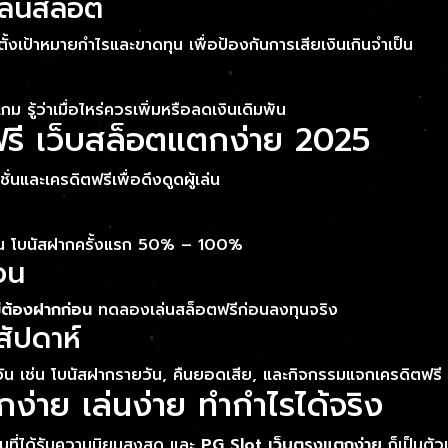
ล่นสล็อต
งเป้าหมายกำไรและขาดทุน เพื่อป้องกันการเสียเงินเกินจำเป็น
ก
รู้ว่าเมื่อไหร่ควรเพิ่มหรือลดเงินเดิมพัน
ฟรี เว็บสล็อตแตกง่าย 2025
่นและเครดิตฟรีเพื่อดึงดูดผู้เล่น
เช่น โบนัสฝากครั้งแรก 50% – 100%
อน
ม่ต้องฝากก่อน
ทดลองเล่นสล็อตฟรีก่อนลงทุนจริง
สัปดาห์
วัน เช่น โบนัสฝากรายวัน, คืนยอดเสีย, และกิจกรรมแจกเครดิตฟรี
ง่าย เล่นง่าย ทำกำไรได้จริง
นที่ได้รับความนิยมสูงสุด และ
PG Slot เว็บตรงแตกง่าย
ก็เป็นตัว