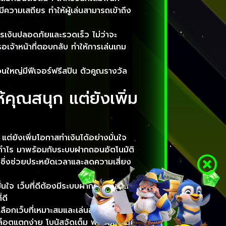
วามเสถียร ทำให้ผู้เล่นสามารถเข้าถึง
ารเงินปลอดภัยและรวดเร็ว ไม่ว่าจะ
อเจ้าหน้าที่ตอบกลับ ทำให้การเล่นเกม
วนใหญ่มีฟีเจอร์ฟรีสปิน ตัวคูณรางวัล
ห้คุณสนุก แต่ยังเพิ่ม
แต่ยังเพิ่มโอกาสทำเงินได้อย่างมั่นใจ
มผลกำไร มาพร้อมกับระบบฝากถอนอัตโนมัติ
น ซึ่งช่วยประหยัดเวลาและลดความเสี่ยง
ั่นใจ เว็บที่ดีต้องมีระบบฝากถอนออโต้
ดี
อกเว็บที่เหมาะสมและเล่นอย่างมีวินัย
มสล็อตแตกง่าย โบนัสจัดเต็ม พร้อมเทคนิค