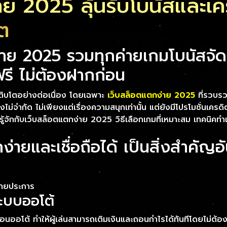
ย 2025 ลุ้นรับโบนัสและเคร
ต
่าย 2025 รวมทุกค่ายเกมโบนัสจัด
ฟรี ไม่ต้องฝากก่อน
ิบโตอย่างต่อเนื่อง โดยเฉพาะ
เว็บสล็อตแตกง่าย 2025
ที่รวบรว
งไม่จำกัด ไม่เพียงแต่เรื่องความสนุกเท่านั้น แต่ยังมีโปรโมชั่นเครด
้จักกับเว็บสล็อตแตกง่าย 2025 วิธีเลือกเกมที่เหมาะสม เทคนิคทำเง
ง่ายและเชื่อถือได้ เป็นสิ่งสำคัญอั
ลายประการ
บบออโต้
นออโต้ ทำให้ผู้เล่นสามารถเติมเงินและถอนกำไรได้ทันทีโดยไม่ต้อ