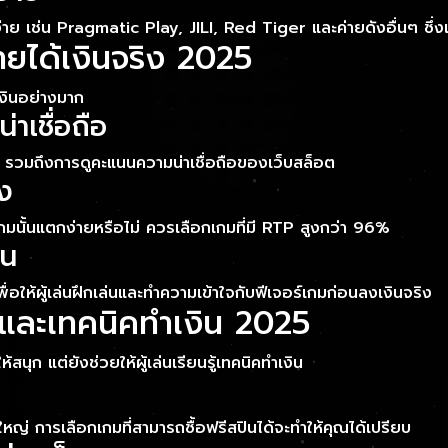
่าย เช่น Pragmatic Play, JILI, Red Tiger และค่ายดังอื่นๆ ซึ่ง
ายได้เงินจริง 2025
งินอย่างมาก
าเชื่อถือ
รวมถึงการดูคะแนนความน่าเชื่อถือของเว็บสล็อต
ูง
าเกมนั้นแตกง่ายหรือไม่ ควรเลือกเกมที่มี RTP สูงกว่า 96%
ุน
อให้ผู้เล่นฝึกเล่นและทำความเข้าใจกับฟีเจอร์เกมก่อนลงเงินจริง
และเทคนิคทำเงิน 2025
นุก แต่ยังช่วยให้ผู้เล่นเรียนรู้เทคนิคทำเงิน
หญ่ การเลือกเกมที่สามารถซื้อฟรีสปินได้จะทำให้คุณได้เปรียบ