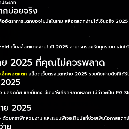
ุกประเภท
ตกบ่อยจริง
ล็อตคืออัตราการแตกของโบนัสในเกม สล็อตแตกง่ายได้เงินจริง 2025 
roid เว็บสล็อตแตกง่ายในปี 2025 สามารถรองรับทุกระบบ เล่นได้ท
าย 2025 ที่คุณไม่ควรพลาด
ตแจ็คพอตแตก
สล็อตเว็บตรงแตกง่าย 2025 รวมถึงค่ายดังที่ได้รั
 2025
ือสูง ปลอดภัย และมั่นคง มีเกมให้เลือกหลากหลาย ไม่ว่าจะเป็น P
่าย 2025
ูง ด้วยกราฟิกสวยงาม และระบบฟีเจอร์โบนัสที่ช่วยเพิ่มโอกาสแตกง
่าย