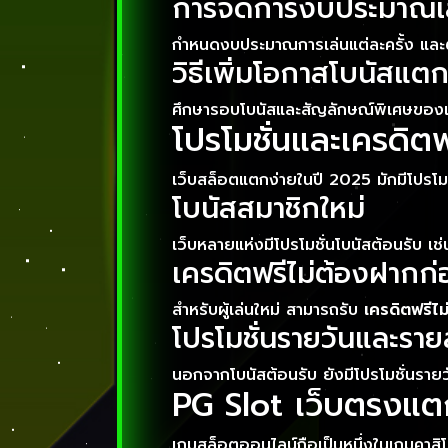
การจัดการงบประมาณเ
กำหนดงบประมาณการเล่นแต่ละครั้ง และตั้
วิธีเพิ่มโอกาสโบนัสแต
ศึกษารอบโบนัสและสัญลักษณ์พิเศษของเกม 
โปรโมชั่นและเครดิต
เว็บสล็อตแตกง่ายในปี 2025 มักมีโปรโมชั
โบนัสสมาชิกใหม่
เว็บหลายแห่งมีโปรโมชั่นโบนัสต้อนรับ 
เครดิตฟรีไม่ต้องฝากก่
สำหรับผู้เล่นใหม่ สามารถรับ
เครดิตฟรีไ
โปรโมชั่นรายวันและราย
นอกจากโบนัสต้อนรับ ยังมีโปรโมชั่นราย
PG Slot เว็บตรงแตก
เกมสล็อตออนไลน์ถือเป็นหนึ่งในเกมคาสิโ