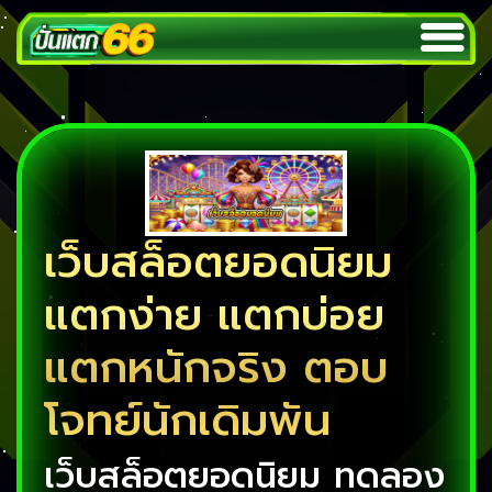
เว็บสล็อตยอดนิยม
แตกง่าย แตกบ่อย
แตกหนักจริง ตอบ
โจทย์นักเดิมพัน
เว็บสล็อตยอดนิยม ทดลอง