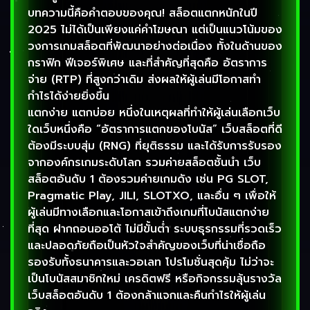
บทความนี้คือคำตอบของคุณ! สล็อตแตกหนักในปี
2025 ไม่ได้เป็นเพียงแค่คำโฆษณา แต่เป็นแนวโน้มของ
วงการเกมสล็อตที่พัฒนาอย่างต่อเนื่อง ทั้งในด้านของ
กราฟิก ฟีเจอร์พิเศษ และที่สำคัญที่สุดคือ อัตราการ
จ่าย (RTP) ที่สูงกว่าเดิม ส่งผลให้ผู้เล่นมีโอกาสทำ
กำไรได้ง่ายยิ่งขึ้น
แตกง่าย แตกบ่อย หนึ่งในเหตุผลที่ทำให้ผู้เล่นเลือกเว็บ
ใดเว็บหนึ่งคือ “อัตราการแตกของโบนัส” เว็บสล็อตที่ดี
ต้องมีระบบสุ่ม (RNG) ที่ยุติธรรม และได้รับการรับรอง
จากองค์กรเกมระดับโลก รวมค่ายสล็อตชั้นนำ เว็บ
สล็อตอันดับ 1 ต้องรวมค่ายเกมดัง เช่น PG SLOT,
Pragmatic Play, JILI, SLOTXO, และอื่น ๆ เพื่อให้
ผู้เล่นมีทางเลือกและโอกาสเข้าถึงเกมที่โบนัสแตกง่าย
ที่สุด ฝากถอนออโต้ ไม่มีขั้นต่ำ ระบบธุรกรรมที่รวดเร็ว
และปลอดภัยถือเป็นหัวใจสำคัญของเว็บที่น่าเชื่อถือ
รองรับทั้งธนาคารและวอเลท โปรโมชั่นสุดคุ้ม ไม่ว่าจะ
เป็นโบนัสสมาชิกใหม่ เครดิตฟรี หรือกิจกรรมลุ้นรางวัล
เว็บสล็อตอันดับ 1 ต้องกล้าแจกและคืนกำไรให้ผู้เล่น