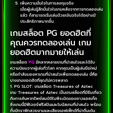
เพิ่มความมั่นใจในการลงทุนจริง
เมื่อผู้เล่นรู้สึกมั่นใจในเกมหลังจากการทดลองเล่น
แล้ว ก็สามารถเริ่มเล่นด้วยเงินจริงได้อย่างมี
ประสิทธิภาพมากขึ้น
เกมสล็อต PG ยอดฮิตที่
คุณควรทดลองเล่น เกม
ยอดฮิตมากมายให้เล่น
เกมสล็อต
PG
มีหลากหลายเกมที่น่าสนใจและได้รับ
ความนิยมจากผู้เล่นทั่วโลก หากคุณเป็นผู้เล่นมือใหม่
หรือกำลังมองหาเกมที่น่าสนใจเพื่อทดลองเล่น นี่คือ
บางเกมยอดฮิตที่คุณไม่ควรพลาด
1. PG SLOT: เกมสล็อต Treasures of Aztec
เกม Treasures of Aztec เป็นเกมสล็อตที่มีธีมเกี่ยว
กับการค้นหาทรัพย์สมบัติในพีระมิดของชาวแอซเท็ก
ซึ่งเกมนี้มีฟีเจอร์ฟรีสปินและโบนัสเกมที่น่าสนใจ พร้อม
ทั้งมีกราฟิกสวยงามและเสียงเอฟเฟ็กต์ที่น่าตื่นเต้น