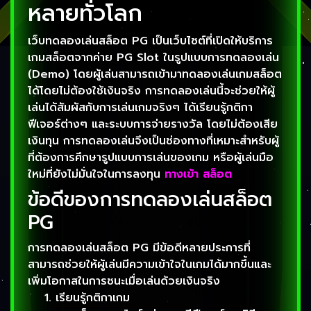
หลายทั่วโลก
เว็บทดลองเล่นสล็อต PG เป็นเว็บไซต์ที่เปิดให้บริการ
เกมสล็อตจากค่าย PG Slot ในรูปแบบการทดลองเล่น
(Demo) โดยผู้เล่นสามารถเข้ามาทดลองเล่นเกมสล็อต
ได้โดยไม่ต้องใช้เงินจริง การทดลองเล่นนี้จะช่วยให้ผู้
เล่นได้สัมผัสกับการเล่นเกมจริงๆ ได้เรียนรู้กติกา
ฟีเจอร์ต่างๆ และระบบการจ่ายรางวัล โดยไม่ต้องเสีย
เงินทุน การทดลองเล่นจึงเป็นช่องทางที่เหมาะสำหรับผู้
ที่ต้องการศึกษารูปแบบการเล่นของเกม หรือผู้เล่นมือ
ใหม่ที่ยังไม่มั่นใจในการลงทุน
ทางเข้า สล็อต
ข้อดีของการทดลองเล่นสล็อต
PG
การทดลองเล่นสล็อต PG มีข้อดีหลายประการที่
สามารถช่วยให้ผู้เล่นมีความเข้าใจในเกมได้มากขึ้นและ
เพิ่มโอกาสในการชนะเมื่อเล่นด้วยเงินจริง
เรียนรู้กติกาเกม