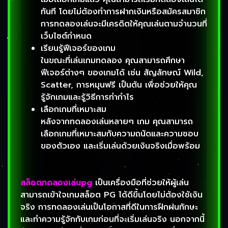
ทันที โดยไม่ต้องทำการฝากเงินหรือสมัครสมาชิก
การทดลองเล่นจะมีเครดิตให้คุณเล่นตามจำนวนที่
เว็บไซต์กำหนด
เรียนรู้ฟีเจอร์ของเกม
ในขณะที่เล่นเกมทดลอง คุณสามารถศึกษา
ฟีเจอร์ต่างๆ ของเกมได้ เช่น สัญลักษณ์ Wild,
Scatter, การหมุนฟรี เป็นต้น เพื่อช่วยให้คุณ
รู้จักเกมและรู้วิธีการทำกำไร
เลือกเกมที่เหมาะสม
หลังจากทดลองเล่นหลายๆ เกม คุณสามารถ
เลือกเกมที่เหมาะสมกับความถนัดและความชอบ
ของตัวเอง และเริ่มเล่นด้วยเงินจริงเมื่อพร้อม
สล็อตทดลองเล่นpg
เป็นเครื่องมือที่ช่วยให้ผู้เล่น
สามารถเข้าใจเกมสล็อต PG ได้ดีขึ้นโดยไม่ต้องใช้เงิน
จริง การทดลองเล่นเป็นโอกาสที่ดีในการฝึกฝนทักษะ
และทำความรู้จักกับเกมก่อนที่จะเริ่มเล่นจริง นอกจากนี้