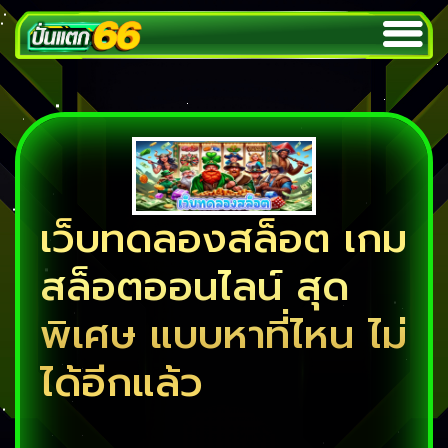
เว็บทดลองสล็อต เกม
สล็อตออนไลน์ สุด
พิเศษ แบบหาที่ไหน ไม่
ได้อีกแล้ว