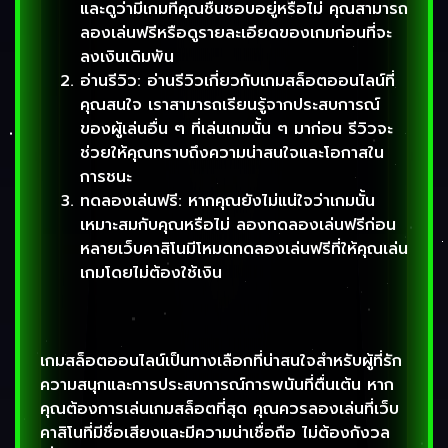
และดูว่ามีเกมที่คุณชื่นชอบอยู่หรือไม่ คุณสามารถ
ลองเล่นฟรีหรือดูรายละเอียดของเกมก่อนที่จะ
ลงเงินเดิมพัน
อ่านรีวิว: อ่านรีวิวเกี่ยวกับเกมสล็อตออนไลน์ที่
คุณสนใจ เราสามารถเรียนรู้จากประสบการณ์
ของผู้เล่นอื่น ๆ ที่เล่นเกมนั้น ๆ มาก่อน รีวิวจะ
ช่วยให้คุณทราบถึงความน่าสนใจและโอกาสใน
การชนะ
ทดลองเล่นฟรี: หากคุณยังไม่แน่ใจว่าเกมนั้น
เหมาะสมกับคุณหรือไม่ ลองทดลองเล่นฟรีก่อน
หลายเว็บคาสิโนมีโหมดทดลองเล่นฟรีที่ให้คุณเล่น
เกมโดยไม่ต้องใช้เงิน
เกมสล็อตออนไลน์เป็นทางเลือกที่น่าสนใจสำหรับผู้ที่รัก
ความสนุกและการประสบการณ์การพนันที่ตื่นเต้น หาก
คุณต้องการเล่นเกมสล็อตที่สุด คุณควรลองเล่นที่เว็บ
คาสิโนที่มีชื่อเสียงและมีความน่าเชื่อถือ ไม่ต้องกังวล