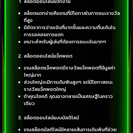
สล็อตออนไลน์แตกง่าย
สล็อตแตกง่ายคือเกมที่มีโอกาสในการชนะรางวัล
ที่สูง
มีอัตราการจ่ายเงินที่มากขึ้นและความตื่นเต้นใน
การรอคอยการแตก
เหมาะสำหรับผู้เล่นที่ต้องการชนะเงินมากๆ
สล็อตออนไลน์แจ็คพอต
เกมสล็อตแจ็คพอตมีรางวัลแจ็คพอตที่มีมูลค่า
ใหญ่มาก
ส่วนใหญ่จะมีการเดิมพันสูงๆ แต่มีโอกาสชนะ
รางวัลแจ็คพอตใหญ่
ถ้าคุณโชคดี คุณอาจกลายเป็นเศรษฐีในคราว
เดียว
สล็อตออนไลน์แบบมัลติไลน์
เกมสล็อตมัลติไลน์มีหลายเส้นการเดิมพันที่ช่วย