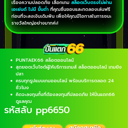
เรื่องความปลอดภัย เลือกเกม
สล็อตเว็บตรงไม่ผ่าน
เอเย่นต์ ไม่มี ขั้นต่ำ
ที่คุณชื่นชอบและทดลองเล่นฟรี
ก่อนที่จะลงเงินเดิมพัน เพื่อให้คุณมีโอกาสในการชนะ
รางวัลใหญ่อย่างมากค่ะ!
PUNTAEK66 สล็อตออนไลน์
สุดยอดเว็บไซต์ผู้ให้บริการเกมส์ สล็อตออนไลน์ เกมยิง
ปลา
ครบทุกรูปแบบเกมออนไลน์ พร้อมบริการตลอด 24
ชั่วโมง
คิดจะลงทุนทั้งที่ต้องลงทุนที่ปลอดภัย ให้ปั่นแตก66
ดูแลคุณ
รหัสลับ pp6650