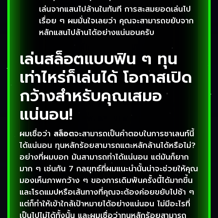
เล่นจากแสนไปล้านในทันที การสะสมยอดเล่นไป
เรื่อย ๆ ผมมั่นใจเลยว่า คุณจะสามารถขยับจาก
หลักแสนไปล้านได้อย่างแน่นอนครับ
เล่นสล็อตแบบฟิน ๆ ทุน
เท่าไหร่ก็เล่นได้ โอกาสเปิด
กว้างสำหรับคุณเสมอ
แน่นอน!
ผมเชื่อว่า
สล็อต
จะสามารถเป็นคำตอบในการชาเลนท์นี้
ได้แน่นอน ทุนหลักร้อยสามารถแตะหลักล้านได้หรือไม่?
อย่างที่ผมบอก มันสามารถทำได้แน่นอน แต่มันก็ยาก
มาก ๆ เช่นกัน 7 กลยุทธ์ที่ผมแนะนำนั้นน่าจะช่วยให้คุณ
มองเห็นภาพกว้าง ๆ ของการเดิมพันครั้งนี้ได้มากขึ้น
และโรดแมปหรือเส้นทางที่คุณจะต้องค่อยขยับไปช้า ๆ
แต่ก็ทำให้เข้าใกล้เป้าหมายได้อย่างแน่นอน ไม่มีอะไรที่
เป็นไปไม่ได้ทั้งนั้น และผมเชื่อว่าทุนหลักร้อยสามารถ