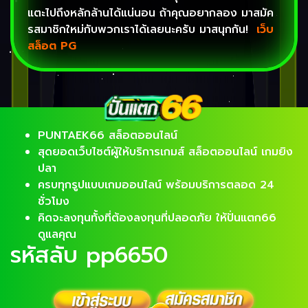
แตะไปถึงหลักล้านได้แน่นอน ถ้าคุณอยากลอง มาสมัค
รสมาชิกใหม่กับพวกเราได้เลยนะครับ มาสนุกกัน!
เว็บ
สล็อต PG
PUNTAEK66 สล็อตออนไลน์
สุดยอดเว็บไซต์ผู้ให้บริการเกมส์ สล็อตออนไลน์ เกมยิง
ปลา
ครบทุกรูปแบบเกมออนไลน์ พร้อมบริการตลอด 24
ชั่วโมง
คิดจะลงทุนทั้งที่ต้องลงทุนที่ปลอดภัย ให้ปั่นแตก66
ดูแลคุณ
รหัสลับ pp6650