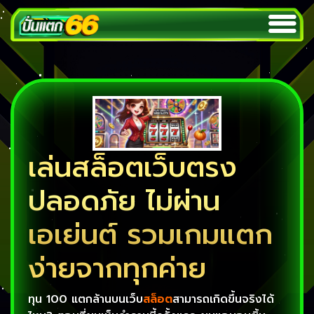
เล่นสล็อตเว็บตรง
ปลอดภัย ไม่ผ่าน
เอเย่นต์ รวมเกมแตก
ง่ายจากทุกค่าย
ทุน 100 แตกล้านบนเว็บ
สล็อต
สามารถเกิดขึ้นจริงได้