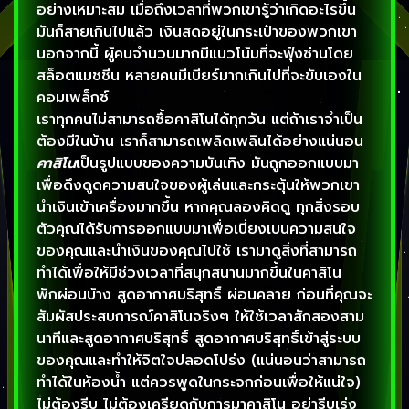
อย่างเหมาะสม เมื่อถึงเวลาที่พวกเขารู้ว่าเกิดอะไรขึ้น
มันก็สายเกินไปแล้ว เงินสดอยู่ในกระเป๋าของพวกเขา
นอกจากนี้ ผู้คนจำนวนมากมีแนวโน้มที่จะฟุ้งซ่านโดย
สล็อตแมชชีน หลายคนมีเบียร์มากเกินไปที่จะขับเองใน
คอมเพล็กซ์
เราทุกคนไม่สามารถซื้อคาสิโนได้ทุกวัน แต่ถ้าเราจำเป็น
ต้องมีในบ้าน เราก็สามารถเพลิดเพลินได้อย่างแน่นอน
คาสิโน
เป็นรูปแบบของความบันเทิง มันถูกออกแบบมา
เพื่อดึงดูดความสนใจของผู้เล่นและกระตุ้นให้พวกเขา
นำเงินเข้าเครื่องมากขึ้น หากคุณลองคิดดู ทุกสิ่งรอบ
ตัวคุณได้รับการออกแบบมาเพื่อเบี่ยงเบนความสนใจ
ของคุณและนำเงินของคุณไปใช้ เรามาดูสิ่งที่สามารถ
ทำได้เพื่อให้มีช่วงเวลาที่สนุกสนานมากขึ้นในคาสิโน
พักผ่อนบ้าง สูดอากาศบริสุทธิ์ ผ่อนคลาย ก่อนที่คุณจะ
สัมผัสประสบการณ์คาสิโนจริงๆ ให้ใช้เวลาสักสองสาม
นาทีและสูดอากาศบริสุทธิ์ สูดอากาศบริสุทธิ์เข้าสู่ระบบ
ของคุณและทำให้จิตใจปลอดโปร่ง (แน่นอนว่าสามารถ
ทำได้ในห้องน้ำ แต่ควรพูดในกระจกก่อนเพื่อให้แน่ใจ)
ไม่ต้องรีบ ไม่ต้องเครียดกับการมาคาสิโน อย่ารีบเร่ง