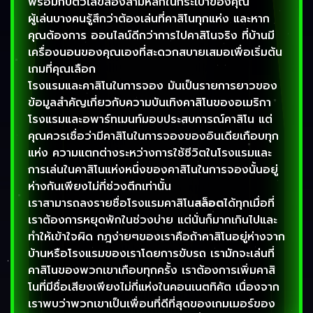
พร้อมกับตัวเลขสองสามหลักในกระเป๋าของคุณ
ผู้เล่นบางคนรู้สึกว่าต้องเล่นที่คาสิโนทุกแห่ง และหาก
คุณต้องการ ออนไลน์ดีกว่าการไปคาสิโนจริง ที่บ้านมี
เครื่องนอนของคุณเองที่สะดวกสบายเสมอเพื่อเริ่มต้น
เกมที่คุณเลือก
โรงแรมและคาสิโนในการจอง มันเป็นรายการยาวของ
ข้อมูลสำคัญเกี่ยวกับความบันเทิงคาสิโนของอเมริกา
โรงแรมและอพาร์ทเมนท์มอบประสบการณ์คาสิโน แต่
คุณควรเชื่อว่ามีคาสิโนในการจองของอินเดียเกือบทุก
แห่ง ความแตกต่างระหว่างการใช้ชีวิตในโรงแรมและ
การเล่นในคาสิโนแห่งหนึ่งของคาสิโนในการจองนั้นอยู่
ห่างกันเพียงไม่กี่ช่วงตึกเท่านั้น
เราสามารถลงรายชื่อโรงแรมคาสิโน
สล็อต
ได้ทุกเมื่อที่
เราต้องการหยุดพักในช่วงบ่าย แต่นั่นก็มากเกินไปและ
ทำให้เข้าใจผิด กฎง่ายๆของเราคือถ้าคาสิโนอยู่ห่างจาก
บ้านหรือโรงแรมของเราโดยการขับรถ เรามักจะเล่นที่
คาสิโนของพวกเขาเกือบทุกครั้ง เราต้องการเพิ่มคาสิ
โนที่มีชื่อเสียงเพียงไม่กี่แห่งในคอนเนตทิคัต เนื่องจาก
เราพบว่าพวกเขาเป็นเพื่อนที่ดีที่สุดของเกมเมอร์ของ