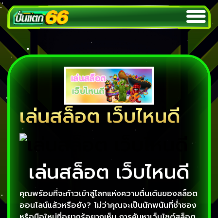
เล่นสล็อต เว็บไหนดี
เล่นสล็อต เว็บไหนดี
คุณพร้อมที่จะก้าวเข้าสู่โลกแห่งความตื่นเต้นของสล็อต
ออนไลน์แล้วหรือยัง? ไม่ว่าคุณจะเป็นนักพนันที่ช่ำชอง
หรือมือใหม่ที่อยากรู้อยากเห็น การค้นหาเว็บไซต์สล็อต