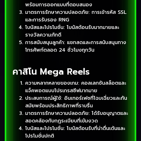
พร้อมการออกแบบที่ตอบสนอง
มาตรการรักษาความปลอดภัย: การเข้ารหัส SSL
และการรับรอง RNG
โบนัสและโปรโมชั่น: โบนัสต้อนรับมากมายและ
รางวัลความภักดี
การสนับสนุนลูกค้า: แชทสดและการสนับสนุนทาง
โทรศัพท์ตลอด 24 ชั่วโมงทุกวัน
คาสิโน
Mega Reels
ความหลากหลายของเกม: คอลเลกชันสล็อตและ
แจ็คพอตแบบโปรเกรสซีฟมากมาย
ประสบการณ์ผู้ใช้: อินเทอร์เฟซที่โฉบเฉี่ยวและทัน
สมัยพร้อมประสิทธิภาพที่ราบรื่น
มาตรการรักษาความปลอดภัย: ได้รับอนุญาตและ
สอดคล้องกับกฎระเบียบที่เข้มงวด
โบนัสและโปรโมชั่น: โบนัสต้อนรับที่น่าตื่นเต้นและ
โปรโมชั่นปกติ