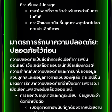
ที่ราบรื่นและไม่กระตุก
เวลาโหลดที่รวดเร็วสำหรับการดำเนินการ
ในทันที
กราฟิกและแอนิเมชั่นคุณภาพสูงโดยไม่ลด
ทอนประสิทธิภาพ
มาตรการรักษาความปลอดภัย:
ปลอดภัยไว้ก่อน
ความปลอดภัยเป็นสิ่งสำคัญยิ่งเมื่อทำการพนัน
ออนไลน์ เว็บไซต์สล็อตออนไลน์ที่มีชื่อเสียงควรให้
ความสำคัญกับความปลอดภัยและการปกป้องข้อมูล
ส่วนบุคคลและข้อมูลทางการเงินของผู้เล่น ต่อไปนี้เป็น
มาตรการรักษาความปลอดภัยที่จำเป็นในการพิจารณา
เมื่อเลือกแพลตฟอร์มสล็อตออนไลน์:
การออกใบอนุญาตและกฎระเบียบ: ข้อมูลประจำ
ตัวที่น่าเชื่อถือ
ใบอนุญาตการพนันที่ถูกต้องจากหน่วยงาน