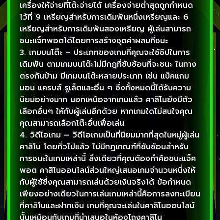
เครื่องให้จ่ายที่โต๊ะจ่ายได้ เครื่องจ่ายต่ำสุดถูกกำหนด
ไว้ที่ 9 เหรียญสำหรับการเดิมพันหนึ่งเหรียญและ 6
เหรียญสำหรับการเดิมพันสองเหรียญ ผู้เล่นสามารถ
ชนะแจ็กพอตได้โดยการสร้างชุดค่าผสมที่ชนะ
3. เกมบนโต๊ะ – ประเภทของเกมที่คุณจะใช้ชิปในการ
เดิมพัน ตามเกมบนโต๊ะไม่มีกฎที่ซับซ้อนที่จะชนะ ในทาง
ตรงกันข้าม มีเกมบนโต๊ะหลายประเภท เช่น แบ็คแกม
มอน แครบส์ รูเล็ตและอื่น ๆ ซึ่งทั้งหมดนี้ได้รับความ
นิยมอย่างมาก นอกเหนือจากเกมแล้ว คาสิโนยังมีตัว
เลือกอื่นๆ ให้กับผู้เล่นอีกด้วย หากเกมใดไม่สนใจคุณ
คุณสามารถเลือกโต๊ะอื่นเพื่อเล่น
4. วิดีโอเกม – วิดีโอเกมเป็นที่นิยมมากที่สุดในหมู่ผู้เล่น
คาสิโน โดยทั่วไปแล้ว ไม่มีกฎเกณฑ์ที่ซับซ้อนสำหรับ
การชนะในเกมเหล่านี้ สิ่งเดียวที่คุณต้องทำคือชนะแจ็ค
พอต คาสิโนออนไลน์ส่วนใหญ่เสนอเกมจำนวนหนึ่งให้
กับผู้ใช้ซึ่งคุณสามารถเล่นด้วยเงินจริงได้ ข้อกำหนด
เพียงอย่างเดียวในการเล่นเกมเหล่านี้คือการลงทะเบียน
ที่คาสิโนและฝากเงิน เกมที่คุณจะเล่นในคาสิโนออนไลน์
นั้นเหมือนกับเกมที่นำเสนอในห้องโถงคาสิโน