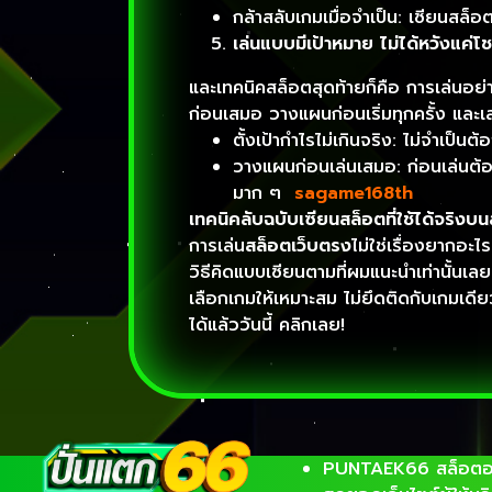
กล้าสลับเกมเมื่อจำเป็น: เซียนสล็อ
เล่นแบบมีเป้าหมาย ไม่ได้หวังแค่โ
และเทคนิคสล็อตสุดท้ายก็คือ การเล่นอย่า
ก่อนเสมอ วางแผนก่อนเริ่มทุกครั้ง และเล่
ตั้งเป้ากำไรไม่เกินจริง: ไม่จำเป็น
วางแผนก่อนเล่นเสมอ: ก่อนเล่นต้อง
มาก ๆ
sagame168th
เทคนิคลับฉบับเซียนสล็อตที่ใช้ได้จริงบน
การเล่น
สล็อตเว็บตรง
ไม่ใช่เรื่องยากอะ
วิธีคิดแบบเซียนตามที่ผมแนะนำเท่านั้นเ
เลือกเกมให้เหมาะสม ไม่ยึดติดกับเกมเดี
ได้แล้ววันนี้ คลิกเลย!
PUNTAEK66 สล็อตอ