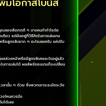
พิ่มโอกาสโบนัส
ากคุณลองสังเกตดี ๆ บางคนทำกำไรต่อ
งเดียว แต่มันอยู่ที่วิธีคิดในการเล่นเกม
คหรือสูตรลับยาก ๆ อะไรเลยครับ แค่ปรับ
รู้ผลล่วงหน้าหรือมีสูตรพิเศษอะไรอยู่แล้ว
ะในการเล่นได้ ผลลัพธ์ของเกมก็จะเปลี่ยน
เวลานั้น ๆ ด้วย ซึ่งพวกเขาจะระมัดระวัง
ช่วงไหนควรนิ่ง
ิมได้เลย