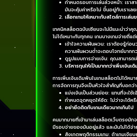
กำหนดรอบการเล่นล่วงหน้า: เราสามาร
มันจะคุ้มค่าหรือไม่ ขึ้นอยู่กับเราเล
เลือกเกมให้เหมาะกับสไตล์การเล่น
เทคนิคสล็อตฉบับเซียนจะไม่มีแนะนำว่าค
ไม่ได้เหมาะกับทุกคน เกมบางเกมจ่ายถี่แ
เข้าใจความผันผวน: เราต้องรู้ก่อนว
ความผันผวนต่ำจะตอบโจทย์มากกว่
ดูรูปแบบการจ่ายเงิน: คุณสามารถ
บริหารทุนให้เป็นมากกว่าเพิ่มเงินเด
การเพิ่มเงินเดิมพันในเกมสล็อตไม่ได้หมาย
การจัดการทุนจึงเป็นหัวใจสำคัญที่บอกว่า
แบ่งเงินเป็นส่วนย่อย: แทนที่จะใช้เ
กำหนดจุดหยุดให้ชัด: ไม่ว่าจะได้
อย่ายึดติดกับเกมเดียวมากเกินไป
คนมากมายที่เข้ามาเล่นสล็อตเว็บตรงมักจ
มีรอบจ่ายของมันอยู่แล้ว และมันไม่ได้จ
สังเกตพฤติกรรมเกม: ถ้าเกมเงียบ