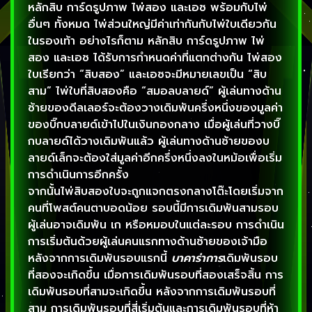
หลักสิบ การ์ดรูปภาพ ไพ่สอง และเอซ พร้อมกับไพ่
อื่นๆ ทั้งหมด ไพ่ส่วนใหญ่มีค่าเท่ากันกับไพ่ใบเดียวกัน
ในรองเท้า อย่างไรก็ตาม หลักสิบ การ์ดรูปภาพ ไพ่
สอง และเอซ ได้รับการกำหนดค่าที่แตกต่างกัน ไพ่สอง
ใบเรียกว่า “สิบสอง” และเอซจะมีหมายเลขเป็น “สิบ
สาม” ไพ่ใบที่สิบสองคือ “สมอลบลายด์” ผู้เล่นทางด้าน
ซ้ายของดีลเลอร์จะต้องวางเดิมพันครึ่งหนึ่งของมูลค่า
ของบิ๊กบลายด์เข้าไปในเงินกองกลาง เมื่อผู้เล่นที่วางบิ๊
กบลายด์ได้วางเดิมพันแล้ว ผู้เล่นทางด้านซ้ายของบ
ลายด์เล็กจะต้องใส่มูลค่าอีกครึ่งหนึ่งลงในหม้อเพื่อเริ่ม
การดำเนินการอีกครั้ง
จากนั้นไพ่สิบสองใบจะถูกแจกตรงกลางโต๊ะโดยเริ่มจาก
คนที่โพสต์คนตาบอดน้อย รอบนี้มีการเดิมพันสามรอบ
ผู้เล่นอาจเดิมพัน เก หรือหมอบในแต่ละรอบ การดำเนิน
การเริ่มต้นด้วยผู้เล่นคนแรกทางด้านซ้ายของเจ้ามือ
หลังจากการเดิมพันรอบแรกนี้
บาคาร่าการ
เดิมพันรอบ
ที่สองจะเกิดขึ้น เมื่อการเดิมพันรอบที่สองเสร็จสิ้น การ
เดิมพันรอบที่สามจะเกิดขึ้น หลังจากการเดิมพันรอบที่
สาม การเดิมพันรอบที่สี่เริ่มต้นและการเดิมพันรอบที่ห้า