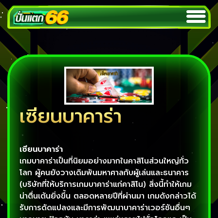
เซียนบาคาร่า
เซียนบาคาร่า
เกมบาคาร่าเป็นที่นิยมอย่างมากในคาสิโนส่วนใหญ่ทั่ว
โลก ผู้คนยังวางเดิมพันมหาศาลกับผู้เล่นและธนาคาร
(บริษัทที่ให้บริการเกมบาคาร่าแก่คาสิโน) สิ่งนี้ทำให้เกม
น่าตื่นเต้นยิ่งขึ้น ตลอดหลายปีที่ผ่านมา เกมดังกล่าวได้
รับการดัดแปลงและมีการพัฒนาบาคาร่าเวอร์ชันอื่นๆ