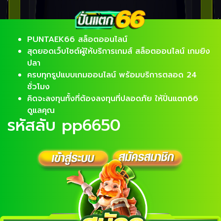
PUNTAEK66 สล็อตออนไลน์
สุดยอดเว็บไซต์ผู้ให้บริการเกมส์ สล็อตออนไลน์ เกมยิง
ปลา
ครบทุกรูปแบบเกมออนไลน์ พร้อมบริการตลอด 24
ชั่วโมง
คิดจะลงทุนทั้งที่ต้องลงทุนที่ปลอดภัย ให้ปั่นแตก66
ดูแลคุณ
รหัสลับ pp6650