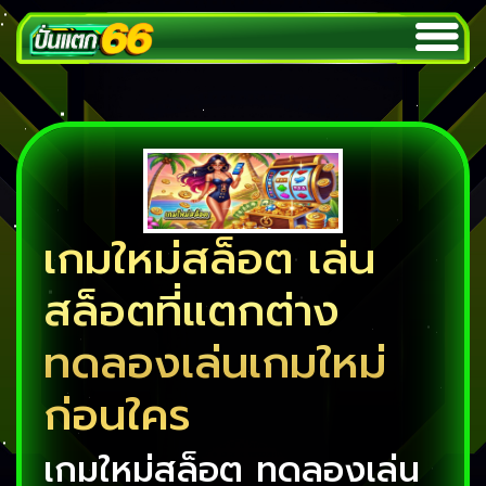
เกมใหม่สล็อต เล่น
สล็อตที่แตกต่าง
ทดลองเล่นเกมใหม่
ก่อนใคร
เกมใหม่สล็อต ทดลองเล่น