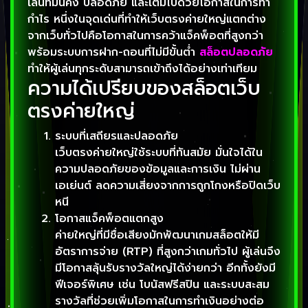
เล่นที่มั่นคง ปลอดภัย และเต็มไปด้วยโอกาสในการทำ
กำไร หนึ่งในจุดเด่นที่ทำให้เว็บตรงค่ายใหญ่แตกต่าง
จากเว็บทั่วไปคือโอกาสในการคว้าแจ็คพ็อตที่สูงกว่า
พร้อมระบบการฝาก-ถอนที่ไม่มีขั้นต่ำ
สล็อตปลอดภัย
ทำให้ผู้เล่นทุกระดับสามารถเข้าถึงได้อย่างเท่าเทียม
ความได้เปรียบของสล็อตเว็บ
ตรงค่ายใหญ่
ระบบที่เสถียรและปลอดภัย
เว็บตรงค่ายใหญ่ใช้ระบบที่ทันสมัย มั่นใจได้ใน
ความปลอดภัยของข้อมูลและการเงิน ไม่ผ่าน
เอเย่นต์ ลดความเสี่ยงจากการถูกโกงหรือปิดเว็บ
หนี
โอกาสแจ็คพ็อตแตกสูง
ค่ายใหญ่ที่มีชื่อเสียงมักพัฒนาเกมสล็อตให้มี
อัตราการจ่าย (RTP) ที่สูงกว่าเกมทั่วไป ผู้เล่นจึง
มีโอกาสลุ้นรับรางวัลใหญ่ได้ง่ายกว่า อีกทั้งยังมี
ฟีเจอร์พิเศษ เช่น โบนัสฟรีสปิน และระบบสะสม
รางวัลที่ช่วยเพิ่มโอกาสในการทำเงินอย่างต่อ