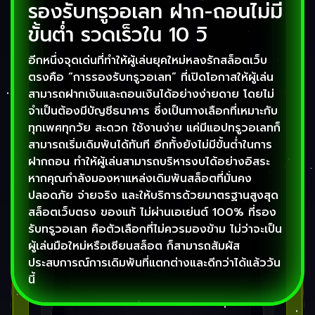
รองรับทรูวอเลท ฝาก-ถอนไม่มี
ขั้นต่ำ รวดเร็วใน 10 วิ
อีกหนึ่งจุดเด่นที่ทำให้ผู้เล่นยุคใหม่หลงรักสล็อตเว็บ
ตรงคือ “การรองรับทรูวอเลท” ที่เปิดโอกาสให้ผู้เล่น
สามารถฝากเงินและถอนเงินได้อย่างง่ายดาย โดยไม่
จำเป็นต้องมีบัญชีธนาคาร ซึ่งเป็นทางเลือกที่เหมาะกับ
ทุกเพศทุกวัย สะดวก ใช้งานง่าย แค่มีแอปทรูวอเลทก็
สามารถเริ่มเดิมพันได้ทันที อีกทั้งยังไม่มีขั้นต่ำในการ
ฝากถอน ทำให้ผู้เล่นสามารถบริหารงบได้อย่างอิสระ
หากคุณกำลังมองหาแหล่งเดิมพันสล็อตที่มั่นคง
ปลอดภัย จ่ายจริง และให้บริการด้วยมาตรฐานสูงสุด
สล็อตเว็บตรง ของแท้ ไม่ผ่านเอเย่นต์ 100% ที่รอง
รับทรูวอเลท คือตัวเลือกที่ไม่ควรมองข้าม ไม่ว่าจะเป็น
ผู้เล่นมือใหม่หรือเซียนสล็อต ก็สามารถสัมผัส
ประสบการณ์การเดิมพันที่แตกต่างและดีกว่าได้แล้ววัน
นี้