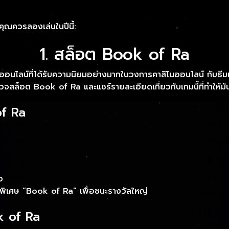
คุณควรลองเล่นในปีนี้:
1. สล็อต Book of Ra
อนไลน์ที่ได้รับความนิยมอย่างมากในวงการคาสิโนออนไลน์ กับธีม
จสล็อต Book of Ra และแชร์รายละเอียดเกี่ยวกับเกมนี้ที่ทำให้มัน
f Ra
จ
พิเศษ “Book of Ra” เพื่อชนะรางวัลใหญ่
k of Ra