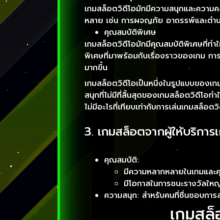
เกมสล็อตวิดีโอมักมีความสนุกและความคล้
หลาย เช่น การผจญภัย อาถรรพ์และตำนาน เพ
คุณสมบัติพิเศษ
เกมสล็อตวิดีโอมักมีคุณสมบัติพิเศษที่ทำใ
พิเศษที่มาพร้อมกับเรื่องราวของเกม การ
มากขึ้น
เกมสล็อตวิดีโอเป็นหนึ่งในรูปแบบของเกม
สนุกที่ไม่มีที่สิ้นสุดของเกมสล็อตวิดีโอท
ไม่มีอะไรที่เทียบเท่ากับการเล่นเกมสล็อตวิ
3. เกมสล็อตจากผู้ให้บริการ
คุณสมบัติ:
มีความหลากหลายในเกมและ
มีโอกาสในการชนะรางวัลใหญ
ความสนุก: สำหรับคนที่ชื่นชอบก
เกมสล็