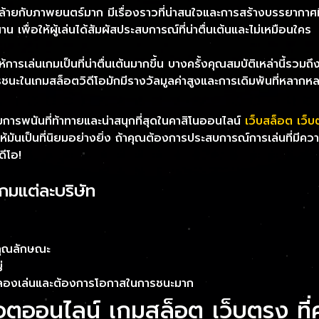
ายกับภาพยนตร์มาก มีเรื่องราวที่น่าสนใจและการสร้างบรรยากาศที่ม
ื่อให้ผู้เล่นได้สัมผัสประสบการณ์ที่น่าตื่นเต้นและไม่เหมือนใคร
ห้การเล่นเกมเป็นที่น่าตื่นเต้นมากขึ้น บางครั้งคุณสมบัติเหล่านี้รว
ชนะในเกมสล็อตวิดีโอมักมีรางวัลมูลค่าสูงและการเดิมพันที่หลากหลา
การพนันที่ท้าทายและน่าสนุกที่สุดในคาสิโนออนไลน์
เว็บสล็อต เว็
ำให้มันเป็นที่นิยมอย่างยิ่ง ถ้าคุณต้องการประสบการณ์การเล่นที่มีควา
ดีโอ!
เกมแต่ละบริษัท
คุณลักษณะ
่
ารลองเล่นและต้องการโอกาสในการชนะมาก
อตออนไลน์ เกมสล็อต เว็บตรง ที