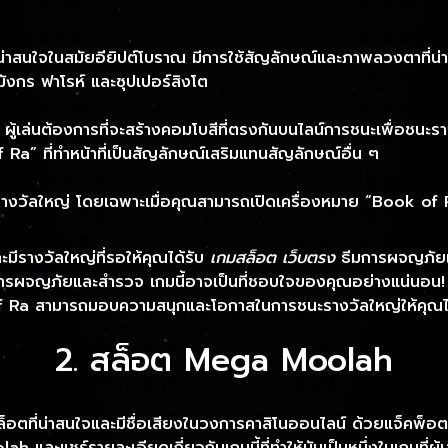
าสนใจในสมัยอียิปต์โบราณ มีการใช้สัญลักษณ์และภาพลวงตาที่น่าทึ
งมังกร ฟาโรห์ และซุปเปอร์สิงโต
ผู้เล่นต้องการที่จะสร้างคอมโบสีที่ตรงกันบนไลน์การชนะเพื่อชนะราง
a” ที่ทำหน้าที่เป็นสัญลักษณ์เสริมแทนสัญลักษณ์อื่น ๆ
วัลใหญ่ โดยเฉพาะเมื่อคุณสามารถเปิดเครื่องหมาย “Book of R
มีรางวัลใหญ่ที่รอให้คุณได้รับ
เกมสล็อต เว็บตรง
ธีมการผจญภัยแ
บการผจญภัยและสำรวจ เกมนี้อาจเป็นที่ชอบใจของคุณอย่างแน่นอน! ไม
 Ra สามารถมอบความสนุกและโอกาสในการชนะรางวัลใหญ่ให้คุณไ
2. สล็อต Mega Moolah
ตที่น่าสนใจและมีชื่อเสียงในวงการคาสิโนออนไลน์ ด้วยแจ็คพ็อตใ