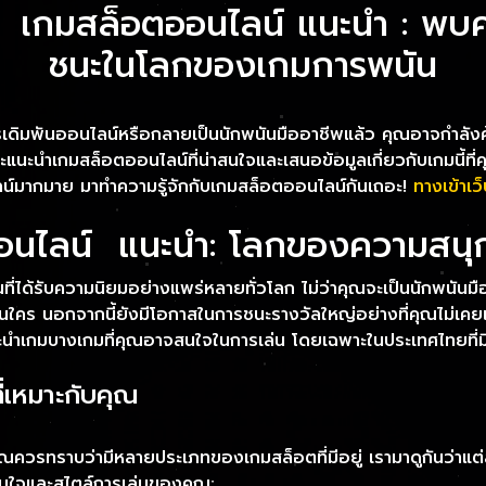
ง เกมสล็อตออนไลน์ แนะนำ : พบ
ชนะในโลกของเกมการพนัน
ารเดิมพันออนไลน์หรือกลายเป็นนักพนันมืออาชีพแล้ว คุณอาจกำลั
นะนำเกมสล็อตออนไลน์ที่น่าสนใจและเสนอข้อมูลเกี่ยวกับเกมนี้ท
ลน์มากมาย มาทำความรู้จักกับเกมสล็อตออนไลน์กันเถอะ!
ทางเข้าเว
อนไลน์ แนะนำ: โลกของความสนุ
่ได้รับความนิยมอย่างแพร่หลายทั่วโลก ไม่ว่าคุณจะเป็นนักพนันมือใ
ือนใคร นอกจากนี้ยังมีโอกาสในการชนะรางวัลใหญ่อย่างที่คุณไม่เค
นะนำเกมบางเกมที่คุณอาจสนใจในการเล่น โดยเฉพาะในประเทศไทยที่
่เหมาะกับคุณ
คุณควรทราบว่ามีหลายประเภทของเกมสล็อตที่มีอยู่ เรามาดูกันว่าแ
นใจและสไตล์การเล่นของคุณ: