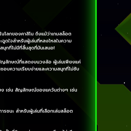
นในโลกของคาสิโน ถึงแม้ว่าเกมสล็อต
ะฉูดใจสำหรับผู้เล่นที่หลงใหลในความ
ไม่มีที่สิ้นสุดที่มันเสนอ!
ญลักษณ์ที่แสดงบนวงล้อ ผู้เล่นเพียงแค่
ื่นชอบความเรียบง่ายและความสนุกที่ไม่ซับ
ี้ยง เช่น สัญลักษณ์ของแคว้นต่างๆ เช่น
นะ สำหรับผู้เล่นที่เลือกเล่นสล็อต