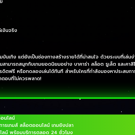
าย
เงินจริง
มบันเทิง แต่ยังเป็นช่องทางสร้างรายได้ที่น่าสนใจ ด้วยระบบที่เล่
่นสามารถสนุกกับเกมยอดนิยมอย่าง บาคาร่า สล็อต รูเล็ต และคาสิโน
เครดิตฟรี หรือทดลองเล่นได้ทันที สำหรับใครที่กำลังมองหาประสบก
ำตอบที่ไม่ควรพลาด!
อนไลน์
บริการเกมส์ สล็อตออนไลน์ เกมยิงปลา
ลน์ พร้อมบริการตลอด 24 ชั่วโมง