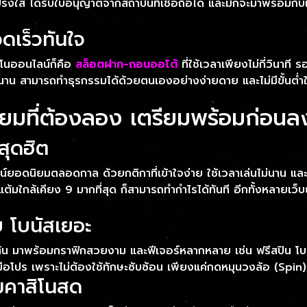
ร่งใส ได้รับใบอนุญาตจากสถาบันที่เชื่อถือได้ และมักจะมาพร้อมกับเ
เร็วทันใจ
สิโนออนไลน์ก็คือ
สล็อตฝาก-ถอนออโต้
ที่ใช้เวลาเพียงไม่กี่วินาท
รอนาน สามารถทำธุรกรรมได้ด้วยตนเองอย่างง่ายดาย และไม่มีขั้นต
ยมที่ต้องลอง เตรียมพร้อมก่อนล
สุดฮิต
์ยอดนิยมตลอดกาล ด้วยกติกาที่เข้าใจง่าย ใช้เวลาเล่นไม่นาน และมี
แต้มใกล้เคียง 9 มากที่สุด ก็สามารถทำกำไรได้ทันที อีกทั้งหลายเว
 โบนัสเยอะ
่นเต้น มาพร้อมกราฟิกสวยงาม และฟีเจอร์หลากหลาย เช่น ฟรีสปิน 
มือโปร เพราะไม่ต้องใช้ทักษะซับซ้อน เพียงแค่กดหมุนวงล้อ (Spin) ก็
กมคาสิโนสด