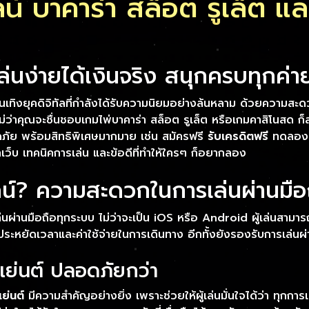
์ บาคาร่า สล็อต รูเล็ต แล
่นง่ายได้เงินจริง สนุกครบทุกค่า
ันเทิงยุคดิจิทัลที่กำลังได้รับความนิยมอย่างล้นหลาม ด้วยความสะ
ม่ว่าคุณจะชื่นชอบเกมไพ่บาคาร่า สล็อต รูเล็ต หรือเกมคาสิโนสด ก็
อดภัย พร้อมสิทธิพิเศษมากมาย เช่น สมัครฟรี
รับเครดิตฟรี
ทดลองเล
กเว็บ เทคนิคการเล่น และข้อดีที่ทำให้ใครๆ ก็อยากลอง
น์? ความสะดวกในการเล่นผ่านมือ
นผ่านมือถือทุกระบบ ไม่ว่าจะเป็น iOS หรือ Android ผู้เล่นสามารถ
ประหยัดเวลาและค่าใช้จ่ายในการเดินทาง อีกทั้งยังรองรับการเล่นผ่า
อเย่นต์ ปลอดภัยกว่า
ย่นต์
มีความสำคัญอย่างยิ่ง เพราะช่วยให้ผู้เล่นมั่นใจได้ว่า ทุกก