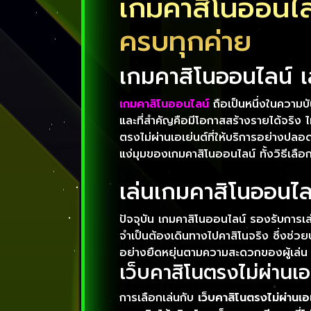
เกมคาสิโนออนไลน
ครบทุกค่าย
เกมคาสิโนออนไลน์ เล
เกมคาสิโนออนไลน์
ถือเป็นหนึ่งในความบ
และที่สำคัญคือมีโอกาสสร้างรายได้จริง ไ
ตรงไม่ผ่านเอเย่นต์ที่ให้บริการอย่างปล
แง่มุมของเกมคาสิโนออนไลน์ ทั้งวิธีเลือ
เล่นเกมคาสิโนออนไล
ปัจจุบัน เกมคาสิโนออนไลน์ รองรับการเล่
จำเป็นต้องเดินทางไปคาสิโนจริง ซึ่งช่วย
อย่างยืดหยุ่นตามความสะดวกของผู้เล่น
เว็บคาสิโนตรงไม่ผ่านเ
การเลือกเล่นกับ
เว็บคาสิโนตรงไม่ผ่านเอเ