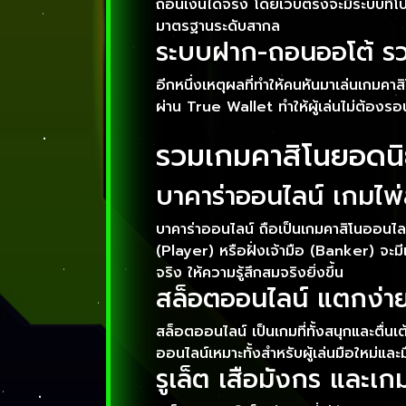
ถอนเงินได้จริง โดยเว็บตรงจะมีระบบที่โป
มาตรฐานระดับสากล
ระบบฝาก-ถอนออโต้ รวด
อีกหนึ่งเหตุผลที่ทำให้คนหันมาเล่นเกมคา
ผ่าน True Wallet ทำให้ผู้เล่นไม่ต้อง
รวมเกมคาสิโนยอดนิ
บาคาร่าออนไลน์ เกมไพ่
บาคาร่าออนไลน์ ถือเป็นเกมคาสิโนออนไลน
(Player) หรือฝั่งเจ้ามือ (Banker) จะมี
จริง ให้ความรู้สึกสมจริงยิ่งขึ้น
สล็อตออนไลน์ แตกง่าย
สล็อตออนไลน์ เป็นเกมที่ทั้งสนุกและตื
ออนไลน์เหมาะทั้งสำหรับผู้เล่นมือใหม่และ
รูเล็ต เสือมังกร และเ