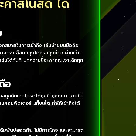
ะคาสิโนสด ได้
ย
ดวกสบายในการเข้าถึง เล่นง่ายบนมือถือ
สามารถเลือกสนุกได้ครบทุกค่าย ผ่านเว็บ
่นได้ทันที บทความนี้จะพาคุณเจาะลึกทุก
ถือ
สนุกกับเกมโปรดได้ทุกที่ ทุกเวลา โดยไม่
นคอมพิวเตอร์ แท็บเล็ต ทำให้เข้าถึงได้
ารเดิมพันปลอดภัย ไม่มีการโกง และสามารถ