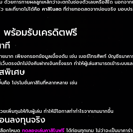
นิยม ด้วยการทายผลลูกเหล็กว่าจะตกในช่องตัวเลขหรือสีใด นอกจากน
ว และที่ขาดไม่ได้คือ
คาสิโนสด
ที่ถ่ายทอดสดจากบ่อนจริง มอบประส
 พร้อมรับเครดิตฟรี
าที
่ายมาก เพียงกรอกข้อมูลเบื้องต้น เช่น เบอร์โทรศัพท์ บัญชีธนาคาร
เว็บตรงมักไม่บังคับฝากเงินครั้งแรก ทำให้ผู้เล่นสามารถเข้าระบบ
ัสพิเศษ
ึ้นคือ โปรโมชั่นคาสิโนที่หลากหลาย เช่น
ช่วยเพิ่มทุนให้กับผู้เล่น ทำให้มีโอกาสทำกำไรจากเกมมากขึ้น
่อนลงทุนจริง
รถเลือกโหมด
ทดลองเล่นคาสิโนฟรี
ได้ก่อนทุกเกม ไม่ว่าจะเป็นบาคาร่