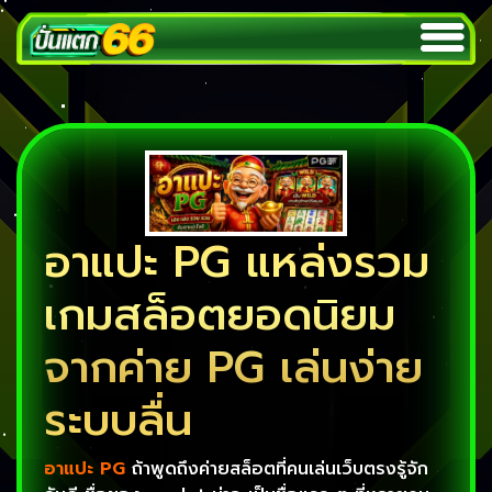
อาแปะ PG แหล่งรวม
เกมสล็อตยอดนิยม
จากค่าย PG เล่นง่าย
ระบบลื่น
อาแปะ PG
ถ้าพูดถึงค่ายสล็อตที่คนเล่นเว็บตรงรู้จัก