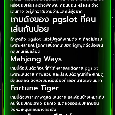
หรือชอบเล่นระหว่างพักงาน ก่อนนอน หรือระหว่าง
เดินทาง จะรู้สึกว่าใช้งานง่ายและไม่ยุ่งยาก
เกมดังของ pgslot ที่คน
เล่นกันบ่อย
ถ้าพูดถึง pgslot แล้วไม่พูดถึงเกมดัง ๆ ก็คงไม่ครบ
เพราะหลายคนรู้จักค่ายนี้จากเกมฮิตที่ถูกพูดถึงบ่อยใน
กลุ่มคนเล่นสล็อต
Mahjong Ways
เกมนี้ถือเป็นตัวท็อปที่ทำให้หลายคนติดค่าย pgslot
เพราะเล่นง่าย ภาพสวย และมีระบบตัวคูณที่ทำให้เกมดู
มีลุ้นตลอด จังหวะชนะต่อเนื่องทำออกมาได้เพลินมาก
Fortune Tiger
เกมนี้ดังเพราะภาพดูสด เล่นง่าย และค่อนข้างเหมาะกับ
คนที่ชอบเกมเข้าไว ออกไว ไม่ต้องรอระบบหลายขั้น
จังหวะหมุนค่อนข้างกระชับ