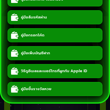
คู่มือลืมรหัสผ่าน
คู่มือกรอกโค้ด
คู่มือเพิ่มบัญชีฝาก
วิธีดูอีเมลและเบอร์โทรที่ผูกกับ Apple ID
คู่มือขึ้นรางวัลหวย