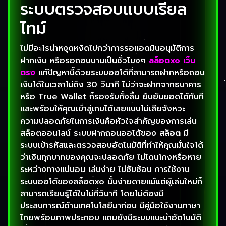
ระบบตรวจสอบแบบเรียล
ไทม์
ไม่มีอะไรน่าหงุดหงิดไปกว่าการรอแอดมินอนุมัติการ
ฝากเงิน หรือรอถอนนานเป็นชั่วโมงๆ
สล็อตxo เว็บ
ตรง
แก้ปัญหานี้ด้วยระบบออโต้ที่สามารถฝากหรือถอน
เงินได้ในเวลาไม่ถึง 30 วินาที ไม่ว่าจะฝากจากธนาคาร
หรือ True Wallet ก็รองรับทั้งสิ้น ยืนยันยอดได้ทันที
และพร้อมให้คุณเข้าสู่เกมได้เลยแบบไม่เสียจังหวะ
ความปลอดภัยในการเงินคือหัวใจสำคัญของการเล่น
สล็อตออนไลน์ ระบบฝากถอนออโต้ของ
สล็อต
มี
ระบบเข้ารหัสและตรวจสอบอัตโนมัติที่ทำให้คุณมั่นใจได้
ว่าเงินทุกบาทของคุณจะปลอดภัย ไม่โดนโกงหรือหาย
ระหว่างทางแน่นอน เล่นง่าย ไม่ซับซ้อน การใช้งาน
ระบบออโต้ของสล็อตxo นั้นง่ายดายแม้แต่ผู้เล่นใหม่ก็
สามารถเรียนรู้ได้ในไม่กี่วินาที โดยไม่ต้องมี
ประสบการณ์ด้านเทคโนโลยีมาก่อน มีคู่มือใช้งานภาษา
ไทยพร้อมภาพประกอบ แถมยังมีระบบแนะนำอัตโนมัติ