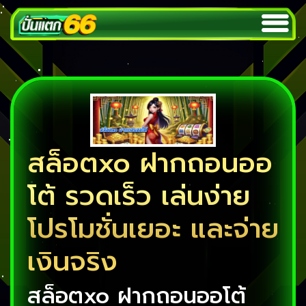
สล็อตxo ฝากถอนออ
โต้ รวดเร็ว เล่นง่าย
โปรโมชั่นเยอะ และจ่าย
เงินจริง
สล็อตxo ฝากถอนออโต้