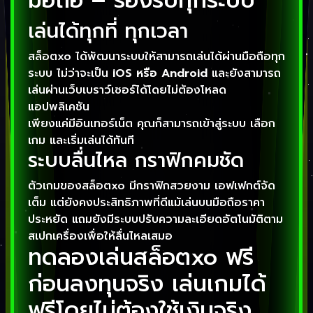
มือถือ – รองรับทุกระบบ
เล่นได้ทุกที่ ทุกเวลา
สล็อตxo ได้พัฒนาระบบให้สามารถเล่นได้ผ่านมือถือทุก
ระบบ ไม่ว่าจะเป็น
iOS หรือ Android
และยังสามารถ
เล่นผ่านเว็บเบราว์เซอร์ได้โดยไม่ต้องโหลด
แอปพลิเคชัน
เพียงแค่มีอินเทอร์เน็ต คุณก็สามารถเข้าสู่ระบบ เลือก
เกม และเริ่มเล่นได้ทันที
ระบบลื่นไหล กราฟิกคมชัด
ตัวเกมของสล็อตxo มีกราฟิกสวยงาม เอฟเฟกต์จัด
เต็ม แต่ยังคงประสิทธิภาพที่ดีแม้เล่นบนมือถือราคา
ประหยัด แถมยังมีระบบปรับความละเอียดอัตโนมัติตาม
สเปกเครื่องเพื่อให้ลื่นไหลเสมอ
ทดลองเล่นสล็อตxo ฟรี
ก่อนลงทุนจริง เล่นเกมได้
ฟรีโดยไม่ต้องใช้เงินจริง