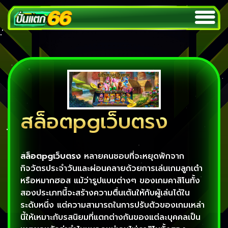
สล็อตpgเว็บตรง
สล็อตpgเว็บตรง
หลายคนชอบที่จะหยุดพักจาก
กิจวัตรประจำวันและผ่อนคลายด้วยการเล่นเกมลูกเต๋า
หรือหมากฮอส แม้ว่ารูปแบบต่างๆ ของเกมคาสิโนทั้ง
สองประเภทนี้จะสร้างความตื่นเต้นให้กับผู้เล่นได้ใน
ระดับหนึ่ง แต่ความสามารถในการปรับตัวของเกมเหล่า
นี้ให้เหมาะกับรสนิยมที่แตกต่างกันของแต่ละบุคคลเป็น