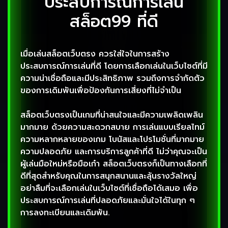
ประสบการณ์การเล่น
สล็อต99 ที่ดี
เมื่อเล่นสล็อตเว็บตรง ควรใส่ใจในการสร้าง
ประสบการณ์การเล่นที่ดี โดยการเลือกเล่นในเว็บไซต์ที่มี
ความน่าเชื่อถือและมีประสิทธิภาพ รวมถึงการจำกัดตัว
ของการเดิมพันเพื่อป้องกันการเสี่ยงที่ไม่จำเป็น
สล็อตเว็บตรงเป็นเกมที่น่าสนใจและมีความเพลิดเพลิน
มากมาย ด้วยความสะดวกสบาย การเล่นแบบเรียลไทม์
ความหลากหลายของเกม โบนัสและโปรโมชั่นที่มากมาย
ความปลอดภัย และการบริการลูกค้าที่ดี ไม่ว่าคุณจะเป็น
ผู้เล่นมือใหม่หรือมือเก๋า สล็อตเว็บตรงก็เป็นทางเลือกที่
ดีที่สุดสำหรับคุณในการสนุกสนานและลุ้นรางวัลใหญ่
อย่าลืมที่จะเลือกเล่นในเว็บไซต์ที่เชื่อถือได้เสมอ เพื่อ
ประสบการณ์การเล่นที่ปลอดภัยและมั่นใจได้ในทุก ๆ
การลงทะเบียนและเดิมพัน.