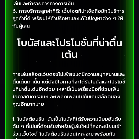
เล่นและทำรายการทางการเงิน
6. การบริการลูกค้าที่ดี: เว็บไซต์ที่น่าเชื่อถือมักมีบริการ
ลูกค้าที่ดี พร้อมให้คำปรึกษาและแก้ไขปัญหาต่าง ๆ ให้
กับผู้เล่น
โบนัสและโปรโมชั่นที่น่าตื่น
เต้น
การเล่นสล็อตเว็บตรงไม่เพียงแต่มีความสนุกสนานและ
ตื่นเต้นเท่านั้น แต่ยังมีโอกาสที่จะได้รับโบนัสและโปรโมชั่
นที่น่าตื่นเต้นอีกด้วย เหล่านี้เป็นเครื่องมือที่ช่วยเพิ่ม
โอกาสในการชนะและเพลิดเพลินไปกับเกมสล็อตของ
คุณอีกมากมาย
1. โบนัสต้อนรับ: นับเป็นโบนัสที่ได้รับความนิยมอันดับ
ต้น ๆ ที่เป็นที่ต้อนรับสำหรับผู้เล่นใหม่ที่ลงทะเบียนเข้า
ร่วมเว็บไซต์ โบนัสต้อนรับส่วนใหญ่จะมาพร้อมกับ