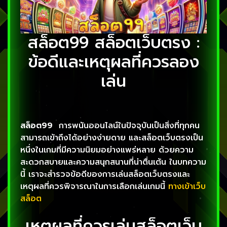
สล็อต99 สล็อตเว็บตรง :
ข้อดีและเหตุผลที่ควรลอง
เล่น
สล็อต99
การพนันออนไลน์ในปัจจุบันเป็นสิ่งที่ทุกคน
สามารถเข้าถึงได้อย่างง่ายดาย และสล็อตเว็บตรงเป็น
หนึ่งในเกมที่มีความนิยมอย่างแพร่หลาย ด้วยความ
สะดวกสบายและความสนุกสนานที่น่าตื่นเต้น ในบทความ
นี้ เราจะสำรวจข้อดีของการเล่นสล็อตเว็บตรงและ
เหตุผลที่ควรพิจารณาในการเลือกเล่นเกมนี้
ทางเข้าเว็บ
สล็อต
เหตุผลที่ควรเล่นสล็อตเว็บ