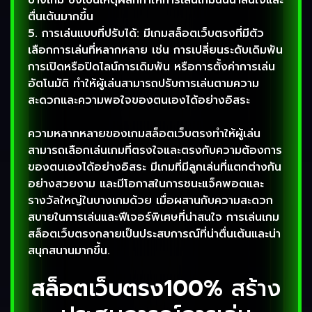
บางเกม ซึ่งเป็นเหตุผลที่ทำให้การเล่นเกมนั้นน่าสนใจและ
ตื่นเต้นมากขึ้น
5. การเล่นแบบที่ปรับได้: มีเกมสล็อตเว็บตรงที่มีตัว
เลือกการเล่นที่หลากหลาย เช่น การเปลี่ยนระดับเดิมพัน
การเปิดหรือปิดไลน์การเดิมพัน หรือการตั้งค่าการเล่น
อัตโนมัติ ทำให้ผู้เล่นสามารถปรับการเล่นตามความ
สะดวกและความพอใจของตนเองได้อย่างอิสระ
ความหลากหลายของเกมสล็อตเว็บตรงทำให้ผู้เล่น
สามารถเลือกเล่นเกมที่ตรงใจและตรงกับความต้องการ
ของตนเองได้อย่างอิสระ มีเกมที่มีลูกเล่นที่แตกต่างกัน
อย่างสวยงาม และมีโอกาสในการชนะแจ็คพอตและ
รางวัลใหญ่ในบางเกมด้วย เมื่อผสานกับความสะดวก
สบายในการเล่นและฟีเจอร์พิเศษที่น่าสนใจ การเล่นเกม
สล็อตเว็บตรงกลายเป็นประสบการณ์ที่น่าตื่นเต้นและน่า
สนุกสนานมากขึ้น.
สล็อตเว็บตรง100%
สร้าง