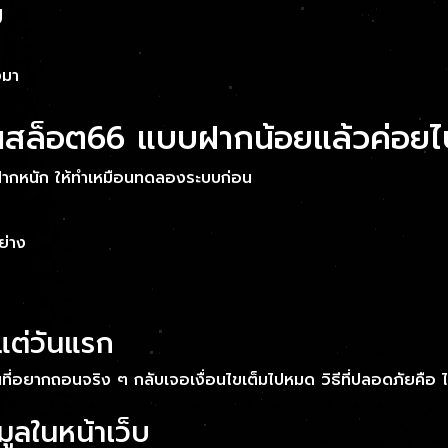
บ
งมา
่นสล็อต66 แบบฝากน้อยแล้วค่อยไ
รฝากหนัก ให้ทำเหมือนทดลองระบบก่อน
ย่าง
งแต่วันแรก
ี่อยากถอนจริง ๆ กลับเจอเงื่อนไขเต็มไปหมด วิธีที่ปลอดภัยคือ ไ
ูลในหน้าเว็บ