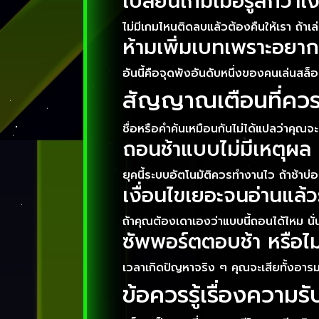
เปลี่ยนเกมเมื่อรู้สึกว่า
ไม่มีเกมไหนติดลบแล้วต้องคืนให้เรา ถ้าเล
ห้ามเพิ่มเบทเพราะอยาก
อันนี้คือจุดพังอันดับหนึ่งของคนเล่นสล็
สัญญาณเตือนที่ควรเล
ชื่อหรือคำค้นเหมือนกันไม่ได้แปลว่าคุณจ
ถอนช้าแบบไม่มีเหตุผล
ยุคนี้ระบบอัตโนมัติควรทำงานไว ถ้าช้าบ
เงื่อนไขเยอะจนอ่านแล้วร
ถ้าคุณต้องเดาเองว่าแบบนี้ถอนได้ไหม นั
ซัพพอร์ตตอบช้า หรือไม่
เวลาเกิดปัญหาจริง ๆ คุณจะเสียทั้งอารม
ข้อควรรู้เรื่องความร