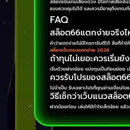
สล็อตเป็นเกมเสี่ยงดวง มีโอกาสเสียเงินจริง
แบบควบคุมไม่ได้ และควรมีอายุถึงเกณฑ
FAQ
สล็อต66แตกง่ายจริงไ
คำว่าแตกง่ายไม่มีใครการันตีได้ สิ่งที่ทำ
สล็อตเว็บตรงแตกง่าย 2026
ถ้าทุนไม่เยอะควรเริ่มยั
เริ่มด้วยฝากน้อย แบ่งทุนเป็นก้อนย่อย เ
ควรรับโปรของสล็อต66
ไม่จำเป็น รับเฉพาะโปรที่คุณอ่านเงื่อนไ
วิธีเช็กว่าเว็บแนวสล็
ฝากน้อยก่อน เล่นให้มีกำไรเล็กน้อย แล