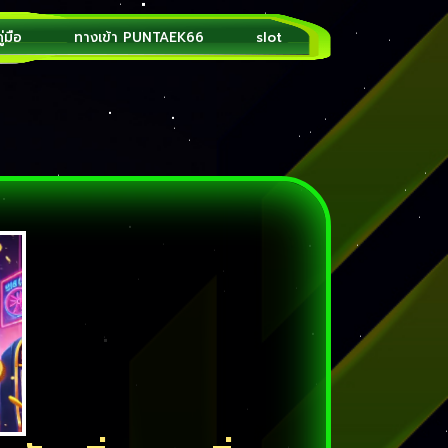
ู่มือ
ทางเข้า PUNTAEK66
slot