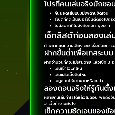
โปรที่คนเล่นจริงมักชอ
คืนยอดเสียแบบมีเพดานชัดเจน
รีเบตที่คิดเป็นเปอร์เซ็นต์ตรงไปตร
โบนัสฝากที่ไม่บังคับกติกายุ่งยาก
เช็กลิสต์ก่อนลองเล
ถ้าอยากลดความเสี่ยง อย่าเริ่มด้วยกา
ฝากขั้นต่ำเพื่อเทสระบบ
ฝากจำนวนที่คุณไม่เสียดาย แล้วเช็ก 3 อ
เงินเข้าไวแค่ไหน
เล่นแล้วเว็บลื่นไหม
เมนูถอนใช้งานง่ายหรือเปล่า
ลองถอนจริงให้รู้กันตั้
หลายคนเล่นกำไรได้แล้วไม่ถอน พอถึงวันท
ว่าเว็บทำงานยังไง
เช็กความชัดเจนของข้อม