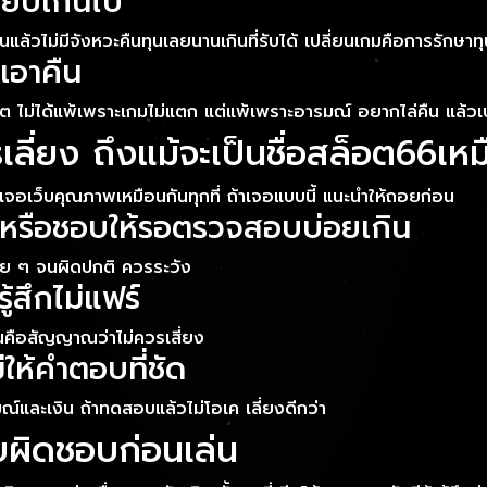
เงียบเกินไป
่นแล้วไม่มีจังหวะคืนทุนเลยนานเกินที่รับได้ เปลี่ยนเกมคือการรักษาท
เอาคืน
อต ไม่ได้แพ้เพราะเกมไม่แตก แต่แพ้เพราะอารมณ์ อยากไล่คืน แล้วเบ
ี่ยง ถึงแม้จะเป็นชื่อสล็อต66เห
ะเจอเว็บคุณภาพเหมือนกันทุกที่ ถ้าเจอแบบนี้ แนะนำให้ถอยก่อน
 หรือชอบให้รอตรวจสอบบ่อยเกิน
่อย ๆ จนผิดปกติ ควรระวัง
ู้สึกไม่แฟร์
่นคือสัญญาณว่าไม่ควรเสี่ยง
ให้คำตอบที่ชัด
ณ์และเงิน ถ้าทดสอบแล้วไม่โอเค เลี่ยงดีกว่า
ับผิดชอบก่อนเล่น