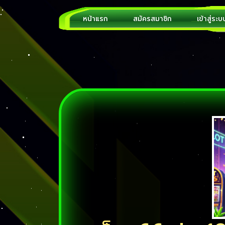
หน้าแรก
สมัครสมาชิก
เข้าสู่ระบ