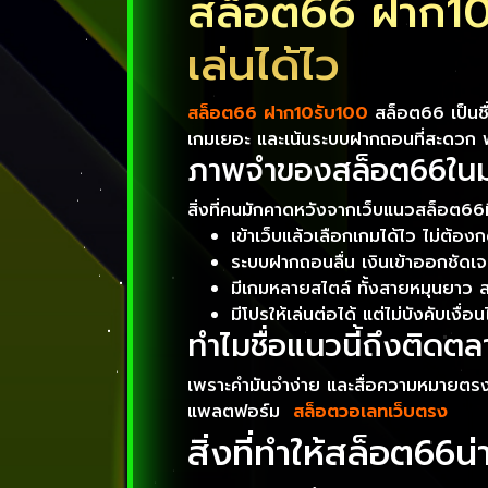
สล็อต66 ฝาก10รั
เล่นได้ไว
สล็อต66 ฝาก10รับ100
สล็อต66 เป็นชื่
เกมเยอะ และเน้นระบบฝากถอนที่สะดวก พูด
ภาพจำของสล็อต66ในมุ
สิ่งที่คนมักคาดหวังจากเว็บแนวสล็อต66มีอ
เข้าเว็บแล้วเลือกเกมได้ไว ไม่ต้อง
ระบบฝากถอนลื่น เงินเข้าออกชัดเ
มีเกมหลายสไตล์ ทั้งสายหมุนยาว สา
มีโปรให้เล่นต่อได้ แต่ไม่บังคับเงื
ทำไมชื่อแนวนี้ถึงติดต
เพราะคำมันจำง่าย และสื่อความหมายตรง ๆ
แพลตฟอร์ม
สล็อตวอเลทเว็บตรง
สิ่งที่ทำให้สล็อต66น่