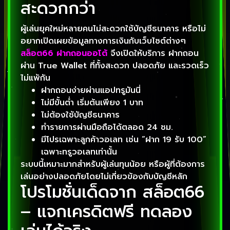
สะดวกกว่า
ผู้เล่นยุคใหม่หลายคนไม่สะดวกใช้บัญชีธนาคาร หรือไม่
อยากเปิดเผยข้อมูลทางการเงินกับเว็บไซต์ต่างๆ
สล็อต66 ฝากถอนออโต้
จึงเปิดให้บริการ ฝากถอน
ผ่าน True Wallet ที่ทั้งสะดวก ปลอดภัย และรวดเร็ว
ไม่แพ้กัน
ฝากถอนง่ายผ่านแอปทรูมันนี่
ไม่มีขั้นต่ำ เริ่มต้นเพียง 1 บาท
ไม่ต้องใช้บัญชีธนาคาร
ทำรายการผ่านมือถือได้ตลอด 24 ชม.
มีโปรเฉพาะลูกค้าวอเลท เช่น “ฝาก 19 รับ 100”
เฉพาะทรูวอเลทเท่านั้น
ระบบนี้เหมาะมากสำหรับผู้เล่นทุนน้อย หรือผู้ที่ต้องการ
เล่นอย่างปลอดภัยโดยไม่เกี่ยวข้องกับบัญชีหลัก
โปรโมชั่นเด็ดจาก สล็อต66
– แจกเครดิตฟรี ทดลอง