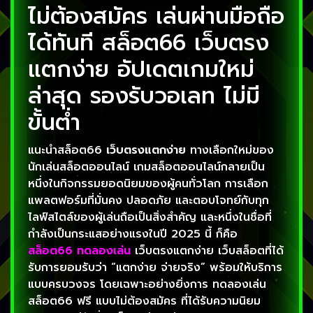
ไม่ต้องสมัคร เล่นผ่านมือถือ
ได้ทันที สล็อต66 เว็บตรง
แตกง่าย อัปเดตเกมใหม่
ล่าสุด รองรับวอเลท ไม่มี
ขั้นต่ำ
แนะนำสล็อต66
เว็บตรงแตกง่าย
ทางเลือกใหม่ของ
นักเล่นสล็อตออนไลน์ เกมสล็อตออนไลน์กลายเป็น
หนึ่งในกิจกรรมยอดนิยมของผู้คนทั่วโลก การเลือก
แพลตฟอร์มที่มั่นคง ปลอดภัย และตอบโจทย์กับทุก
ไลฟ์สไตล์ของผู้เล่นถือเป็นสิ่งสำคัญ และหนึ่งในชื่อที่
กำลังเป็นกระแสอย่างแรงในปี 2025 นี้ ก็คือ
สล็อต66 ทดลองเล่น
เว็บตรงแตกง่าย เว็บสล็อตที่ได้
รับการยอมรับว่า “แตกง่าย จ่ายจริง” พร้อมให้บริการ
แบบครบวงจร โดยเฉพาะอย่างยิ่งการ ทดลองเล่น
สล็อต66 ฟรี แบบไม่ต้องสมัคร ที่ได้รับความนิยม