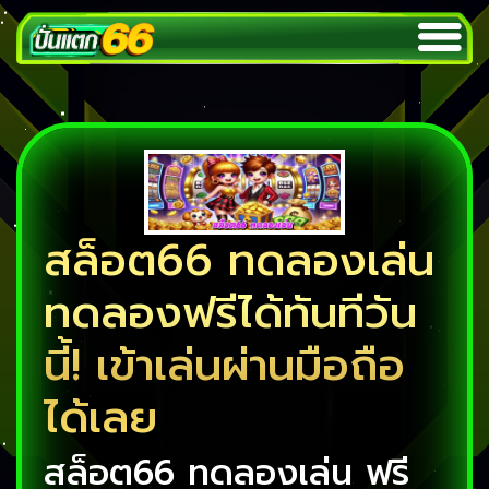
สล็อต66 ทดลองเล่น
ทดลองฟรีได้ทันทีวัน
นี้! เข้าเล่นผ่านมือถือ
ได้เลย
สล็อต66 ทดลองเล่น ฟรี