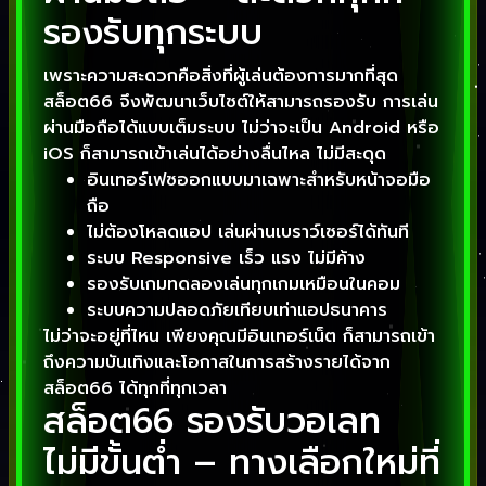
รองรับทุกระบบ
เพราะความสะดวกคือสิ่งที่ผู้เล่นต้องการมากที่สุด
สล็อต66 จึงพัฒนาเว็บไซต์ให้สามารถรองรับ การเล่น
ผ่านมือถือได้แบบเต็มระบบ ไม่ว่าจะเป็น Android หรือ
iOS ก็สามารถเข้าเล่นได้อย่างลื่นไหล ไม่มีสะดุด
อินเทอร์เฟซออกแบบมาเฉพาะสำหรับหน้าจอมือ
ถือ
ไม่ต้องโหลดแอป เล่นผ่านเบราว์เซอร์ได้ทันที
ระบบ Responsive เร็ว แรง ไม่มีค้าง
รองรับเกมทดลองเล่นทุกเกมเหมือนในคอม
ระบบความปลอดภัยเทียบเท่าแอปธนาคาร
ไม่ว่าจะอยู่ที่ไหน เพียงคุณมีอินเทอร์เน็ต ก็สามารถเข้า
ถึงความบันเทิงและโอกาสในการสร้างรายได้จาก
สล็อต66 ได้ทุกที่ทุกเวลา
สล็อต66 รองรับวอเลท
ไม่มีขั้นต่ำ – ทางเลือกใหม่ที่