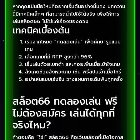
หากคุณเป็นมือใหม่ที่อยากเริ่มต้นอย่างมั่นคง บทความ
นี้มีเทคนิคเล็กๆ ที่สามารถนำไปใช้ได้จริง เพื่อให้การ
เล่นสล็อต66
ไม่ใช่แค่เรื่องของดวง
เทคนิคเบื้องต้น
เริ่มจากโหมด “ทดลองเล่น” เพื่อศึกษารูปแบบ
เกม
เลือกเกมที่มี RTP สูงกว่า 96%
เริ่มเล่นด้วยเบทต่ำ และค่อยเพิ่มเมื่อเข้าใจเกม
สังเกตช่วงจังหวะเกม เช่น ฟรีสปินเข้าเมื่อไหร่
อย่าเล่นแบบเร่งรีบ วางแผนการเดิมพันทุกครั้ง
สล็อต66 ทดลองเล่น ฟรี
ไม่ต้องสมัคร เล่นได้ทุกที่
จริงไหม?
คำตอบคือ “ใช่!” สล็อต66 คือเว็บสล็อตที่เปิดโอกาส