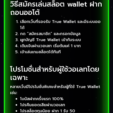
วิธีสมัครเล่นสล็อต wallet ฝาก
ถอนออโต้
เลือกเว็บที่รองรับ True Wallet และมีระบบออ
โต้
กด “สมัครสมาชิก” และกรอกข้อมูล
ผูกบัญชี True Wallet เข้ากับระบบ
เติมเงินผ่านวอเลท เริ่มต้นแค่ 1 บาท
เข้าเล่นเกมสล็อตได้ทันที
โปรโมชั่นสำหรับผู้ใช้วอเลทโดย
เฉพาะ
หลายเว็บมีโปรโมชั่นพิเศษสำหรับผู้ที่ใช้ True Wallet
เช่น:
โบนัสฝากครั้งแรก 100%
โปรคืนยอดเสียผ่านวอเลท
โปรสล็อตทุนน้อย ฝาก 1 รับ 50