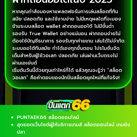
หากคุณกำลังมองหาแพลตฟอร์มการเล่นสล็อตที่ทัน
สมัย ปลอดภัย และใช้งานง่าย ไม่มีเหตุผลใดที่จะมอง
ข้ามระบบสล็อต wallet ฝากถอนออโต้ ไม่มีขั้นต่ำ
รองรับ True Wallet อย่างแน่นอน ฝากถอนง่ายไม่
ต้องใช้บัญชีธนาคาร รองรับทุกค่ายเกม เล่นได้ไม่จำกัด
ระบบออโต้ทันสมัย ทำได้เองทุกขั้นตอน โปรโมชั่นจัด
เต็มสำหรับผู้ใช้วอเลท ปลอดภัย เล่นผ่านเว็บตรงไม่
ผ่านเอเย่นต์
เริ่มต้นวันนี้ด้วยทุนเท่าไหร่ก็ได้ แล้วคุณจะรู้ว่า “สล็อต
วอเลท” คือคำตอบของนักปั่นสล็อตยุคใหม่ที่แท้จริง!
PUNTAEK66 สล็อตออนไลน์
สุดยอดเว็บไซต์ผู้ให้บริการเกมส์ สล็อตออนไลน์ เกมยิง
ปลา