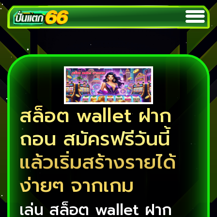
สล็อต wallet ฝาก
ถอน สมัครฟรีวันนี้
แล้วเริ่มสร้างรายได้
ง่ายๆ จากเกม
เล่น สล็อต wallet ฝาก