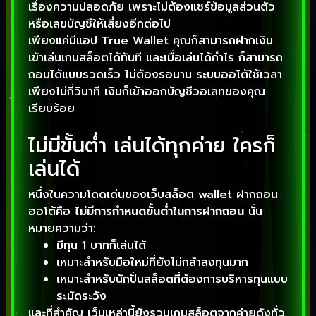
เรื่องความปลอดภัย เพราะไม่ต้องแชร์ข้อมูลส่วนตัว
หรือเลขบัญชีให้เสี่ยงอีกต่อไป
เพียงแค่มีแอป True Wallet คุณก็สามารถฝากเงิน
เข้าเล่นเกมสล็อตได้ทันที และเมื่อเล่นได้กำไร ก็สามารถ
ถอนได้แบบรวดเร็ว ไม่ต้องรอนาน ระบบออโต้ใช้เวลา
เพียงไม่กี่วินาที เงินก็เข้าออกบัญชีวอเลทของคุณ
เรียบร้อย
ไม่มีขั้นต่ำ เล่นได้ทุกค่าย ใครก็
เล่นได้
หนึ่งในความโดดเด่นของเว็บสล็อต wallet ฝากถอน
ออโต้คือ
ไม่มีการกำหนดขั้นต่ำในการฝากถอน
นั่น
หมายความว่า:
มีทุน 1 บาทก็เล่นได้
เหมาะสำหรับมือใหม่ที่ยังไม่กล้าลงทุนมาก
เหมาะสำหรับนักปั่นสล็อตที่ต้องการบริหารทุนแบบ
ระมัดระวัง
และที่สำคัญ เว็บเหล่านี้ยังรวมเกมสล็อตจากค่ายดังทั่ว