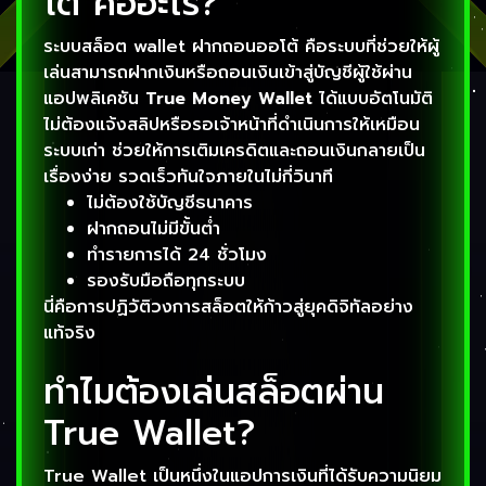
โต้ คืออะไร?
ระบบสล็อต wallet ฝากถอนออโต้ คือระบบที่ช่วยให้ผู้
เล่นสามารถฝากเงินหรือถอนเงินเข้าสู่บัญชีผู้ใช้ผ่าน
แอปพลิเคชัน
True Money Wallet
ได้แบบอัตโนมัติ
ไม่ต้องแจ้งสลิปหรือรอเจ้าหน้าที่ดำเนินการให้เหมือน
ระบบเก่า ช่วยให้การเติมเครดิตและถอนเงินกลายเป็น
เรื่องง่าย รวดเร็วทันใจภายในไม่กี่วินาที
ไม่ต้องใช้บัญชีธนาคาร
ฝากถอนไม่มีขั้นต่ำ
ทำรายการได้ 24 ชั่วโมง
รองรับมือถือทุกระบบ
นี่คือการปฏิวัติวงการสล็อตให้ก้าวสู่ยุคดิจิทัลอย่าง
แท้จริง
ทำไมต้องเล่นสล็อตผ่าน
True Wallet?
True Wallet เป็นหนึ่งในแอปการเงินที่ได้รับความนิยม